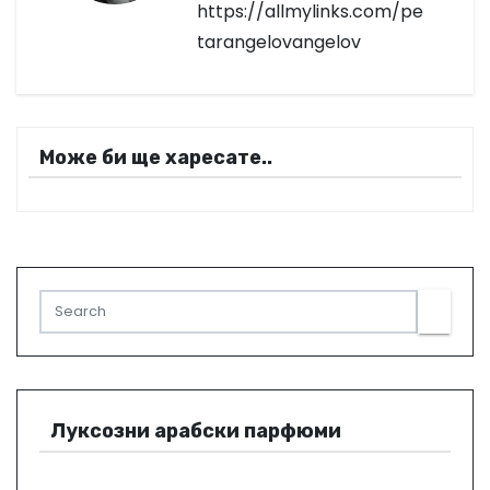
https://allmylinks.com/pe
ц
tarangelovangelov
и
я
Може би ще харесате..
Луксозни арабски парфюми