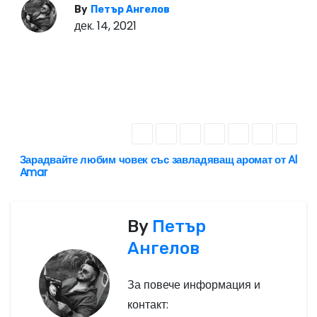
By
Петър Ангелов
дек. 14, 2021
Зарадвайте любим човек със завладяващ аромат от Al
Н
Amar
а
в
By
Петър
Ангелов
и
г
За повече информация и
контакт:
а