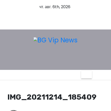
S
чт. авг. 6th, 2026
k
i
p
t
o
c
o
n
t
e
n
t
IMG_20211214_185409