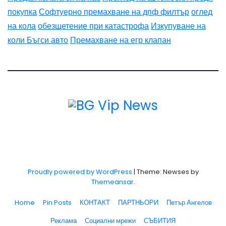
покупка
Софтуерно премахване на дпф филтър
оглед
на кола
обезщетение при катастрофа
Изкупуване на
коли Бъгси авто
Премахване на егр клапан
Proudly powered by WordPress
|
Theme: Newses by
Themeansar
.
Home
Pin Posts
КОНТАКТ
ПАРТНЬОРИ
Петър Ангелов
Реклама
Социални мрежи
СЪБИТИЯ