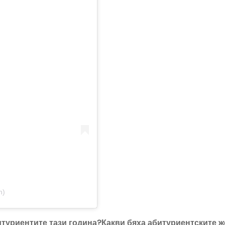
n)
абитуриентите тази година?Какви бяха абитуриентските 