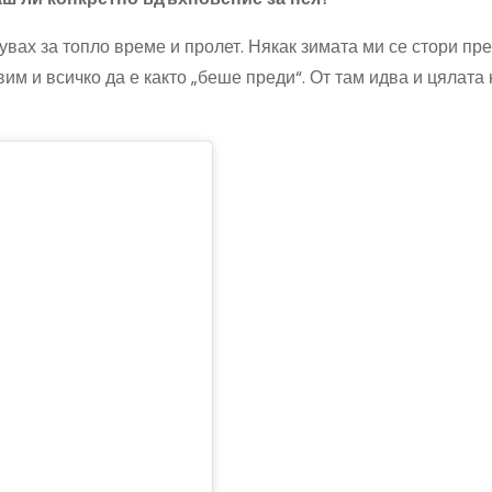
нувах за топло време и пролет. Някак зимата ми се стори п
вим и всичко да е както „беше преди“. От там идва и цялата