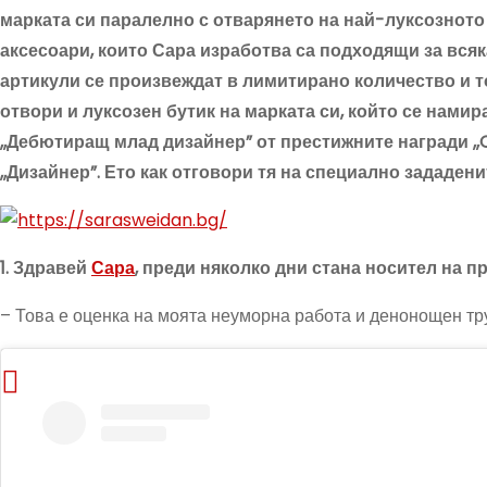
марката си паралелно с отварянето на най-луксозното
аксесоари, които Сара изработва са подходящи за всяк
артикули се произвеждат в лимитирано количество и то
отвори и луксозен бутик на марката си, който се намира
,,Дебютиращ млад дизайнер” от престижните награди ,,
,,Дизайнер”. Ето как отговори тя на специално зададен
1. Здравей
Сара
, преди няколко дни стана носител на п
– Това е оценка на моята неуморна работа и денонощен тру