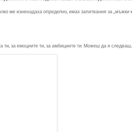
олко ме изненадаха определно, имах запитвания за „мъжки к
 ти, за емоциите ти, за амбициите ти. Можеш да я следваш,