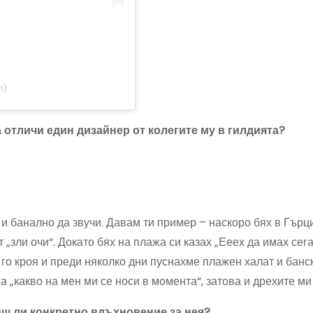
n)
да отличи един дизайнер от колегите му в гилдията?
и банално да звучи. Давам ти пример – наскоро бях в Гърци
т „зли очи“. Докато бях на плажа си казах „Ееех да имах се
 го кроя и преди няколко дни пуснахме плажен халат и банс
а „какво на мен ми се носи в момента“, затова и дрехите ми
аш ли конкретно вдъхновение за нея?