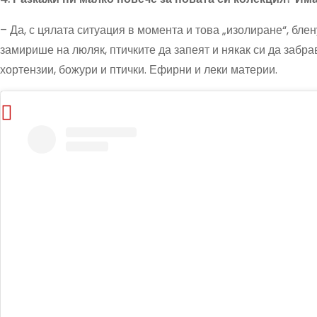
– Да, с цялата ситуация в момента и това „изолиране“, бле
замирише на люляк, птичките да запеят и някак си да забра
хортензии, божури и птички. Ефирни и леки материи.