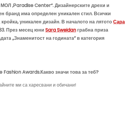
МОЛ ,Рaradise Center“. Дизайнерските дрехи и
зен бранд има определен уникален стил. Всички
кройка, уникален дизайн. В началото на лятото
Сара
 33. През месец юни
Sara Sweidan
грабна приза
дата ,,Знаменитост на годината” в категория
 Fashion Awards.Какво значи това за теб?
зайните ми са харесвани и обичани!