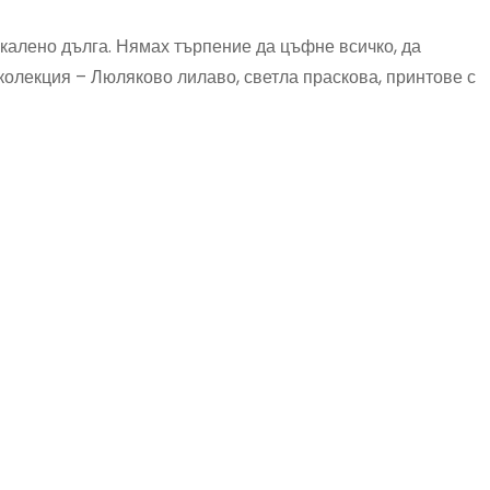
рекалено дълга. Нямах търпение да цъфне всичко, да
 колекция – Люляково лилаво, светла праскова, принтове с