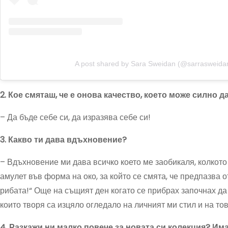
A post shared by Sara Sweidan (@sarrasweida
2. Кое смяташ, че е онова качество, което може силно 
– Да бъде себе си, да изразява себе си!
3. Какво ти дава вдъхновение?
– Вдъхновение ми дава всичко което ме заобикаля, колкото 
амулет във форма на око, за който се смята, че предпазва о
рибата!“ Още на същият ден когато се прибрах започнах да
които творя са изцяло огледало на личният ми стил и на тов
4. Разкажи ни малко повече за новата си колекция? Им