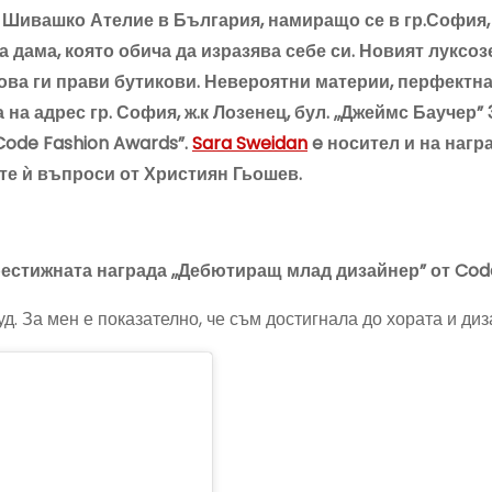
 Шивашко Ателие в България, намиращо се в гр.София, 
а дама, която обича да изразява себе си. Новият луксо
ва ги прави бутикови. Невероятни материи, перфектна 
 на адрес гр. София, ж.к Лозенец, бул. ,,Джеймс Баучер”
Code Fashion Awards”.
Sara Sweidan
e носител и на награ
ите ѝ въпроси от Християн Гьошев.
рестижната награда ,,Дебютиращ млад дизайнер” от Code
д. За мен е показателно, че съм достигнала до хората и ди