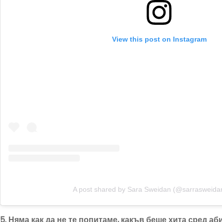
View this post on Instagram
A post shared by Sara Sweidan (@sarrasweida
5. Няма как да не те попитаме, какъв беше хита сред 