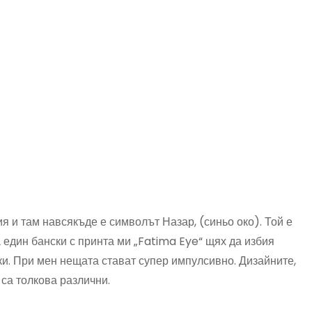
я и там навсякъде е символът Назар, (синьо око). Той е
га един бански с принта ми „Fatima Eye“ щях да избия
ки. При мен нещата стават супер импулсивно. Дизайните,
 са толкова различни.