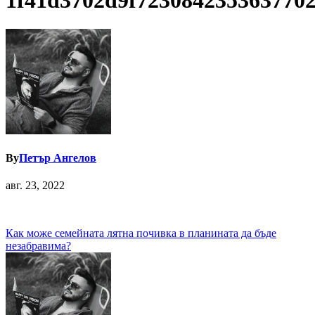
1f41d3702d9f723084235363770
By
Петър Ангелов
авг. 23, 2022
Навигация
Как може семейната лятна почивка в планината да бъде
незабравима?