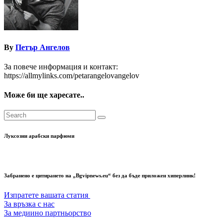
By
Петър Ангелов
За повече информация и контакт:
https://allmylinks.com/petarangelovangelov
Може би ще харесате..
Луксозни арабски парфюми
Забранено е цитирането на „Bgvipnews.eu“ без да бъде приложен хиперлинк!
Изпратете вашата статия
За връзка с нас
За медиино партньорство