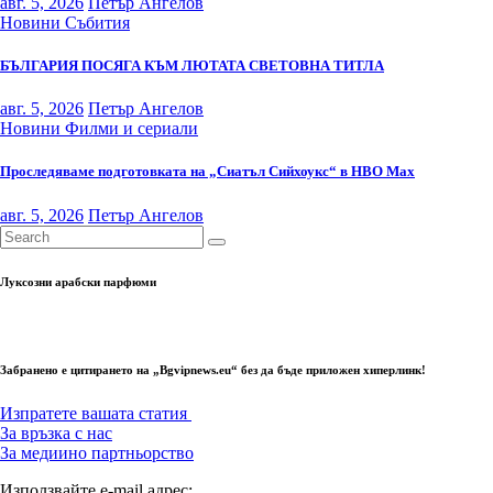
авг. 5, 2026
Петър Ангелов
Новини
Събития
БЪЛГАРИЯ ПОСЯГА КЪМ ЛЮТАТА СВЕТОВНА ТИТЛА
авг. 5, 2026
Петър Ангелов
Новини
Филми и сериали
Проследяваме подготовката на „Сиатъл Сийхоукс“ в HBO Max
авг. 5, 2026
Петър Ангелов
Луксозни арабски парфюми
Забранено е цитирането на „Bgvipnews.eu“ без да бъде приложен хиперлинк!
Изпратете вашата статия
За връзка с нас
За медиино партньорство
Използвайте e-mail адрес: