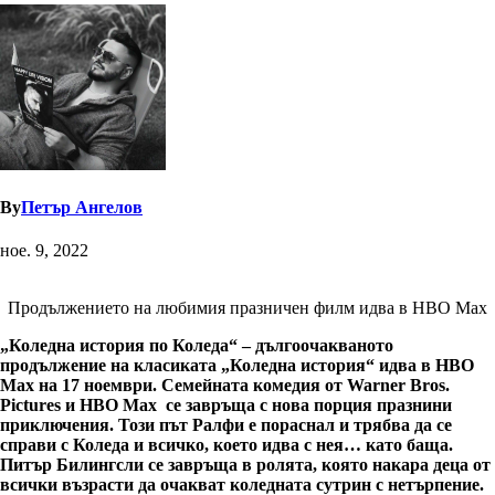
By
Петър Ангелов
ное. 9, 2022
Продължението на любимия празничен филм идва в HBO Max
„Коледна история по Коледа“ – дългоочакваното
продължение на класиката „Коледна история“ идва в HBO
Max на 17 ноември. Семейната комедия от Warner Bros.
Pictures и HBO Max се завръща с нова порция празнини
приключения. Този път Ралфи е пораснал и трябва да се
справи с Коледа и всичко, което идва с нея… като баща.
Питър Билингсли се завръща в ролята, която накара деца от
всички възрасти да очакват коледната сутрин с нетърпение.