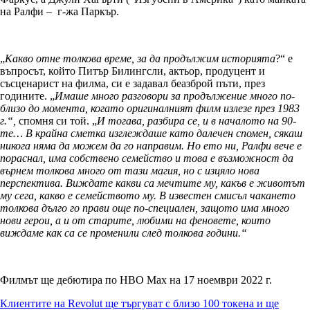
на Ралфи – г-жа Паркър.
„
Какво отне толкова време
, за да продължим историята
?“ е
въпросът, който Питър Билингсли, актьор, продуцент и
съсценарист на филма, си е задавал беазброй пъти, през
годините. „
Имаше много разговори за продължение много по-
близо до момента, когато оригиналният филм излезе през 1983
г.“,
спомня си той. „
И тогава, разбира се,
и в началото на 90-
те… В крайна сметка изглеждаше като далечен спомен, сякаш
никога няма да можем да го направим. Но ето ни, Ралфи вече е
пораснал, има собствено семейство и
това е възможност да
върнем толкова много от тази магия, но с изцяло нова
перспектива. Виждате какви са мечтите му,
какъв е животът
му сега,
какво е семейството му. В известен смисъл чакането
толкова дълго го прави още по-специален, защото
има много
нови герои,
а и от старите
, любими на феновете, които
виждаме как са се променили след толкова години.
“
Филмът ще дебютира по HBO Max на 17 ноември 2022 г.
Навигация
Клиентите на Revolut ще търгуват с близо 100 токена и ще