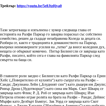
Трейлър:
https://youtu.be/5e8Jtz8jya0
Тази затрогваща и изпълнена с хумор следваща глава от
историята на Ралфи Паркър го заварва пораснал със собствено
семейство, решен да създаде незабравима Коледа за децата си.
Разбира се, както е традицията в домакинството на Паркър,
въпреки неимоверните усилия на „татко“ да внесе коледния дух,
нещата се объркват комично. Питър Билингсли се завръща като
Ралфи, писател, който сега е глава на фамилията Паркър след
смъртта на баща си.
В главните роли заедно с Билингсли като Ралфи Паркър са Ерин
Хейс („Поверително от кухнята“) като съпругата на Ралфи –
Санди; Джулиана Лейн („Блудният син“) като дъщеря им Джули;
Ривър Дрош („Чудотворци“) като сина им Марк. Скот Шварц се
завръща като Флик; Р. Д. Роб се завръща като Шварц; Иън
Петрела отново играе ролята на брата на Ралфи – Ранди; Дейвис
Мърфи като Делбърт Бъмпус. Зак Уорд се завръща като Скот
Фаркус, а Джули Хагърти (“Изгубени в Америка”) като майката