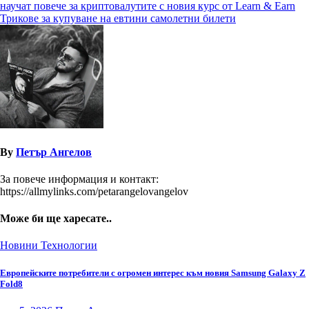
научат повече за криптовалутите с новия курс от Learn & Earn
Трикове за купуване на евтини самолетни билети
By
Петър Ангелов
За повече информация и контакт:
https://allmylinks.com/petarangelovangelov
Може би ще харесате..
Новини
Технологии
Европейските потребители с огромен интерес към новия Samsung Galaxy Z
Fold8