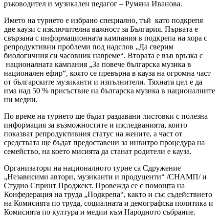
ръководител и музикален педагог – Румяна Иванова.
Името на турнето е избрано специално, тъй като подкрепя
две каузи с изключителна важност за България. Първата е
свързана с информационната кампания в подкрепа на хора с
репродуктивни проблеми под надслов „Да сверим
биологичния си часовник навреме“. Втората е във връзка с
националната кампания „За повече българска музика в
национален ефир“, която се превърна в кауза на огромна част
от българските музиканти и изпълнители. Тяхната цел е да
има над 50 % присъствие на българска музика в националните
ни медии.
По време на турнето ще бъдат раздавани листовки с полезна
информация за възможностите и изследванията, които
показват репродуктивния статус на жените, а част от
средствата ще бъдат предоставени за инвитро процедура на
семейство, на което мисията да станат родители е кауза.
Организатори на националното турне са Сдружение
„Независими автори, музиканти и продуценти“ /СНАМП/ и
Студио Спринт Проджект. Провежда се с помощта на
Конфедерация на труда „Подкрепа“, както и със съдействието
на Комисията по труда, социалната и демографска политика и
Комисията по култура и медии към Народното събрание.