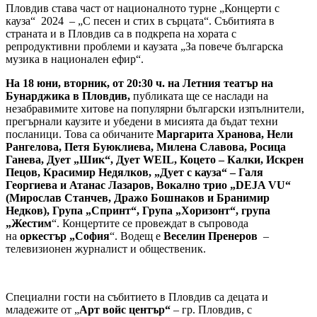
Пловдив става част от националното турне „Концерти с
кауза“ 2024 – „С песен и стих в сърцата“. Събитията в
страната и в Пловдив са в подкрепа на хората с
репродуктивни проблеми и каузата „За повече българска
музика в национален ефир“.
На 18 юни, вторник, от 20:30 ч. на Летния театър на
Бунарджика в Пловдив,
публиката ще се наслади на
незабравимите хитове на популярни български изпълнители,
прегърнали каузите и убедени в мисията да бъдат техни
посланици. Това са обичаните
Маргарита Хранова, Нели
Рангелова, Петя Буюклиева, Милена Славова, Росица
Ганева, Дует „Шик“, Дует WEIL, Коцето – Калки, Искрен
Пецов, Красимир Недялков, „Дует с кауза“ – Галя
Георгиева и Атанас Лазаров, Вокално трио „DEJA VU“
(Мирослав Станчев, Дражо Бошнаков и Бранимир
Недков), Група „Спринт“, Група „Хоризонт“, група
„Жестим
“. Концертите се провеждат в съпровода
на
оркестър „София
“. Водещ е
Веселин Пренеров
–
телевизионен журналист и общественик.
Специални гости на събитието в Пловдив са децата и
младежите от „
Арт войс център“
– гр. Пловдив, с