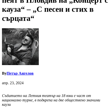
пеят в Пловдив на „Концерт с
кауза“ – „С песен и стих в
сърцата“
By
Петър Ангелов
апр. 23, 2024
Събитието на Летния театър на 18 юни е част от
национално турне, в подкрепа на две обществено значими
каузи