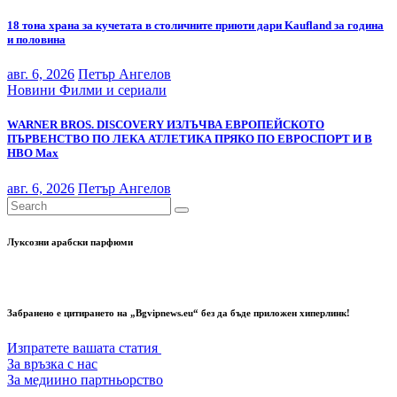
18 тона храна за кучетата в столичните приюти дари Kaufland за година
и половина
авг. 6, 2026
Петър Ангелов
Новини
Филми и сериали
WARNER BROS. DISCOVERY ИЗЛЪЧВА ЕВРОПЕЙСКОТО
ПЪРВЕНСТВО ПО ЛЕКА АТЛЕТИКА ПРЯКО ПО ЕВРОСПОРТ И В
НВО Мах
авг. 6, 2026
Петър Ангелов
Луксозни арабски парфюми
Забранено е цитирането на „Bgvipnews.eu“ без да бъде приложен хиперлинк!
Изпратете вашата статия
За връзка с нас
За медиино партньорство