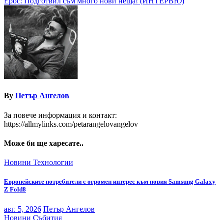
Ерос: Подготвил съм много нови неща! (ИНТЕРВЮ)
By
Петър Ангелов
За повече информация и контакт:
https://allmylinks.com/petarangelovangelov
Може би ще харесате..
Новини
Технологии
Европейските потребители с огромен интерес към новия Samsung Galaxy
Z Fold8
авг. 5, 2026
Петър Ангелов
Новини
Събития