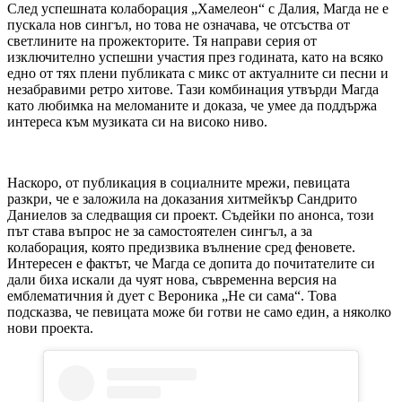
След успешната колаборация „Хамелеон“ с Далия, Магда не е
пускала нов сингъл, но това не означава, че отсъства от
светлините на прожекторите. Тя направи серия от
изключително успешни участия през годината, като на всяко
едно от тях плени публиката с микс от актуалните си песни и
незабравими ретро хитове. Тази комбинация утвърди Магда
като любимка на меломаните и доказа, че умее да поддържа
интереса към музиката си на високо ниво.
Наскоро, от публикация в социалните мрежи, певицата
разкри, че е заложила на доказания хитмейкър Сандрито
Даниелов за следващия си проект. Съдейки по анонса, този
път става въпрос не за самостоятелен сингъл, а за
колаборация, която предизвика вълнение сред феновете.
Интересен е фактът, че Магда се допита до почитателите си
дали биха искали да чуят нова, съвременна версия на
емблематичния ѝ дует с Вероника „Не си сама“. Това
подсказва, че певицата може би готви не само един, а няколко
нови проекта.