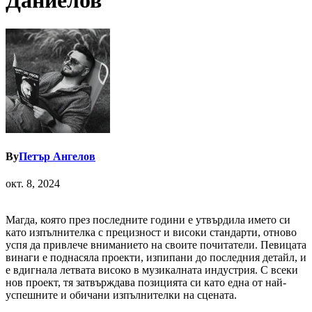
Даниелов
By
Петър Ангелов
окт. 8, 2024
Магда, която през последните години е утвърдила името си
като изпълнителка с прецизност и високи стандарти, отново
успя да привлече вниманието на своите почитатели. Певицата
винаги е поднасяла проекти, изпипани до последния детайл, и
е вдигнала летвата високо в музикалната индустрия. С всеки
нов проект, тя затвърждава позицията си като една от най-
успешните и обичани изпълнителки на сцената.