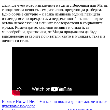
Дали ще чуем ново изпълнение на хита с Вероника или Магда
е подготвила нещо съвсем различно, предстои да разберем.
Едно обаче е сигурно – с всяка изминала година певицата
изглежда все по-прекрасна, а перфектният ѝ външен вид не
остава незабелязан от нейните последователи в социалните
мрежи. Коментарите, хвалещи визията и стила ѝ, са
многобройни, доказвайки, че Магда продължава да бъде
вдъхновение за своите почитатели както в музиката, така и в
личния си стил.
Навигация
Какво е Huawei Health+ и как ни помага да изглеждаме и да се
чувстваме по-добре