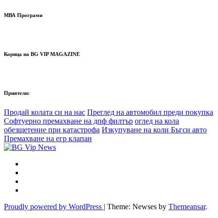
МВА Програми
Корица на BG VIP MAGAZINE
Приятели:
Продай колата си на нас
Преглед на автомобил преди покупка
Софтуерно премахване на дпф филтър
оглед на кола
обезщетение при катастрофа
Изкупуване на коли Бъгси авто
Премахване на егр клапан
Proudly powered by WordPress
|
Theme: Newses by
Themeansar
.