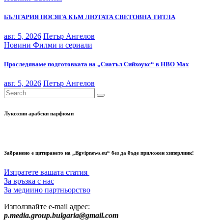
БЪЛГАРИЯ ПОСЯГА КЪМ ЛЮТАТА СВЕТОВНА ТИТЛА
авг. 5, 2026
Петър Ангелов
Новини
Филми и сериали
Проследяваме подготовката на „Сиатъл Сийхоукс“ в HBO Max
авг. 5, 2026
Петър Ангелов
Луксозни арабски парфюми
Забранено е цитирането на „Bgvipnews.eu“ без да бъде приложен хиперлинк!
Изпратете вашата статия
За връзка с нас
За медиино партньорство
Използвайте e-mail адрес:
p.media.group.bulgaria@gmail.com