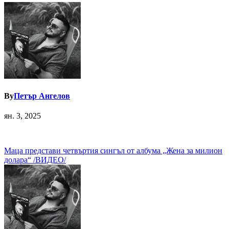
By
Петър Ангелов
ян. 3, 2025
Навигация
Маца представи четвъртия сингъл от албума „Жена за милион
долара“ /ВИДЕО/