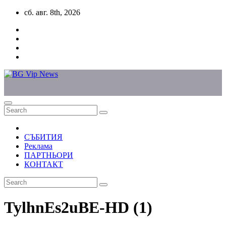
Skip
сб. авг. 8th, 2026
to
content
СЪБИТИЯ
Реклама
ПАРТНЬОРИ
КОНТАКТ
TylhnEs2uBE-HD (1)