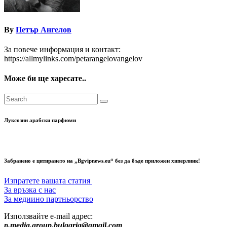
By
Петър Ангелов
За повече информация и контакт:
https://allmylinks.com/petarangelovangelov
Може би ще харесате..
Луксозни арабски парфюми
Забранено е цитирането на „Bgvipnews.eu“ без да бъде приложен хиперлинк!
Изпратете вашата статия
За връзка с нас
За медиино партньорство
Използвайте e-mail адрес:
p.media.group.bulgaria@gmail.com