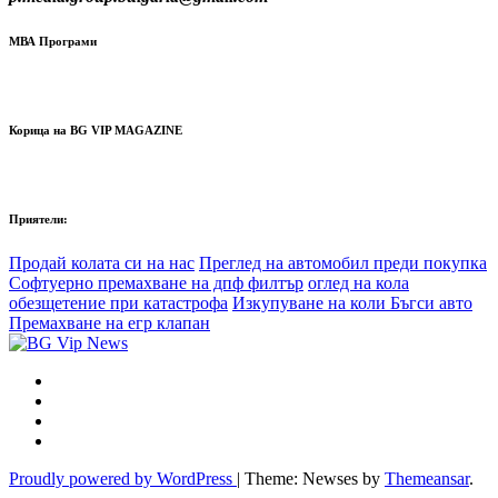
МВА Програми
Корица на BG VIP MAGAZINE
Приятели:
Продай колата си на нас
Преглед на автомобил преди покупка
Софтуерно премахване на дпф филтър
оглед на кола
обезщетение при катастрофа
Изкупуване на коли Бъгси авто
Премахване на егр клапан
Proudly powered by WordPress
|
Theme: Newses by
Themeansar
.