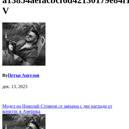
a13854aefacbcf6d42130179e84f
V
By
Петър Ангелов
дек. 13, 2023
Навигация
Модел на Николай Стоянов се завърна с две награди от
конкурс в Америка