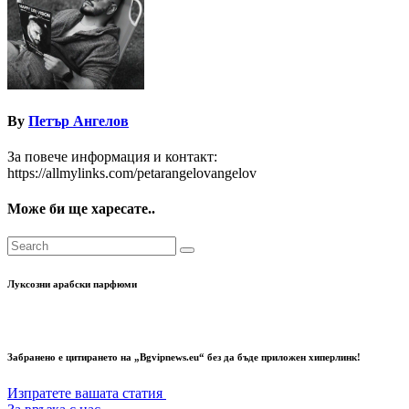
By
Петър Ангелов
За повече информация и контакт:
https://allmylinks.com/petarangelovangelov
Може би ще харесате..
Луксозни арабски парфюми
Забранено е цитирането на „Bgvipnews.eu“ без да бъде приложен хиперлинк!
Изпратете вашата статия