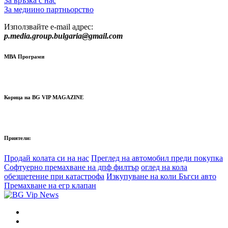
За връзка с нас
За медиино партньорство
Използвайте e-mail адрес:
p.media.group.bulgaria@gmail.com
МВА Програми
Корица на BG VIP MAGAZINE
Приятели:
Продай колата си на нас
Преглед на автомобил преди покупка
Софтуерно премахване на дпф филтър
оглед на кола
обезщетение при катастрофа
Изкупуване на коли Бъгси авто
Премахване на егр клапан