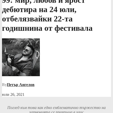
99: мир, любов и ярост”
дебютира на 24 юли,
отбелязвайки 22-та
годишнина от фестивала
By
Петър Ангелов
юли 26, 2021
Поглед към това как едно емблематично тържество на
хармонията се превръща в хаос