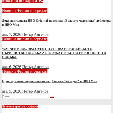
Може би ще харесате..
Новини
Филми и сериали
Документалната HBO Original поредица „Божиите чудовища“ дебютира
в HBO Max
авг. 7, 2026
Петър Ангелов
Новини
Филми и сериали
WARNER BROS. DISCOVERY ИЗЛЪЧВА ЕВРОПЕЙСКОТО
ПЪРВЕНСТВО ПО ЛЕКА АТЛЕТИКА ПРЯКО ПО ЕВРОСПОРТ И В
НВО Мах
авг. 6, 2026
Петър Ангелов
Новини
Филми и сериали
Проследяваме подготовката на „Сиатъл Сийхоукс“ в HBO Max
авг. 5, 2026
Петър Ангелов
Луксозни арабски парфюми