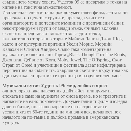
свързването между хората, Уудсток 99 се превръща в точка на
кипене на токсична мъжественост.
Изпълнена с енергията на рок документален филм, лентата ни
превежда от сцената с групите, през зад кулисите с
организаторите и до тесните къмпинги с препълнени бани и
неконтролируеми групи от млади мъже. Филмът включва
експертна представа от множество гледни точки,
включително от организаторите Майкъл Ланг и Джон Шер,
както и от културните критици Уесли Морис, Морийн
Калахан и Стивън Хайдън. Също така коментарите на
музиканти, включително Тария „Black Thought“ от The Roots,
Джонатан Дейвис от Korn, Moby, Jewel, The Offspring, Скот
Страп от Creed и участници в фестивала дават нефилтрирана
перспектива на събитията, хвърляйки светлина върху това как
един музикален празник се превръща в разрушителен хаос.
Музикална кутия Уудсток 99: мир, любов и ярост
олицетворява така наречения ‚цайтгайст‘ или духът на
епохата не само на музиката от онова време, но и тревогите и
нагласите на едно поколение. Документалният филм изследва
дали събитие, ползващо корените на настроенията и
усещанията от 60-те години на миналия век, всъщност не е
началото на по-тъмна и дълбока промяна в американската
култура.