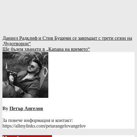
Навигация
Даниел Радклиф и Стив Бушеми се завръщат с трети сезон на
„Чудотворци“
Ще бъдем хванати в „Капана на времето“
By
Петър Ангелов
За повече информация и контакт:
https://allmylinks.com/petarangelovangelov