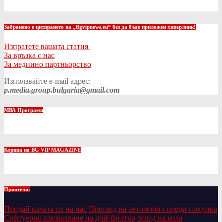
Забранено е цитирането на „Bgvipnews.eu“ без да бъде приложен хиперлинк!
Изпратете вашата статия
За връзка с нас
За медиино партньорство
Използвайте e-mail адрес:
p.media.group.bulgaria@gmail.com
МВА Програми
Корица на BG VIP MAGAZINE
Приятели:
Продай колата си на нас
Преглед на автомобил преди покупка
Софтуерно премахване на дпф филтър
оглед на кола