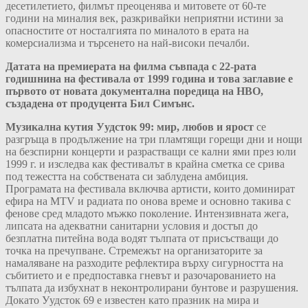
десетилетието, филмът преоценява и митовете от 60-те
години на миналия век, разкривайки неприятни истини за
опасностите от носталгията по миналото в ерата на
комерсиализма и търсенето на най-високи печалби.
Датата на премиерата на филма съвпада с 22-рата
годишнина на фестивала от 1999 година и това заглавие е
първото от новата документална поредица на HBO,
създадена от продуцента Бил Симънс.
Музикална кутия Уудсток 99: мир, любов и ярост
се
разгръща в продължение на три пламтящи горещи дни и нощи
на безспирни концерти и разрастващи се кални ями през юли
1999 г. и изследва как фестивалът в крайна сметка се срива
под тежестта на собствената си заблудена амбиция.
Програмата на фестивала включва артисти, които доминират
ефира на MTV и радиата по онова време и основно такива с
фенове сред младото мъжко поколение. Интензивната жега,
липсата на адекватни санитарни условия и достъп до
безплатна питейна вода водят тълпата от присъстващи до
точка на пречупване. Стремежът на организаторите за
намаляване на разходите рефлектира върху сигурността на
събитието и е предпоставка гневът и разочарованието на
тълпата да избухнат в неконтролирани бунтове и разрушения.
Докато Уудсток 69 е известен като празник на мира и