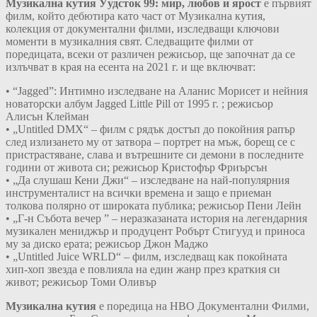
Музикална кутия Уудсток 99: мир, любов и ярост
е първият
филм, който дебютира като част от Музикална кутия,
колекция от документални филми, изследващи ключови
моменти в музикалния свят. Следващите филми от
поредицата, всеки от различен режисьор, ще започнат да се
излъчват в края на есента на 2021 г. и ще включват:
• “Jagged”: Интимно изследване на Аланис Морисет и нейния
новаторски албум Jagged Little Pill от 1995 г. ; режисьор
Алисън Клейман
• „Untitled DMX“ – филм с рядък достъп до покойния рапър
след излизането му от затвора – портрет на мъж, борещ се с
пристрастяване, слава и вътрешните си демони в последните
години от живота си; режисьор Кристофър Фриърсън
• „Да слушаш Кени Джи“ – изследване на най-популярния
инструменталист на всички времена и защо е приеман
толкова полярно от широката публика; режисьор Пени Лейн
• „Г-н Събота вечер ” – неразказаната история на легендарния
музикален мениджър и продуцент Робърт Стигууд и приноса
му за диско ерата; режисьор Джон Маджо
• „Untitled Juice WRLD“ – филм, изследващ как покойната
хип-хоп звезда е повлияла на един жанр през краткия си
живот; режисьор Томи Оливър
Музикална кутия
е поредица на HBO Документални Филми,