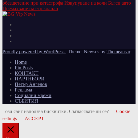
обезщетение при катастрофа
Изкупуване на коли Бъгси авто
Премахване на егр клапан
Proudly powered by WordPress
|
Theme: Newses by
Themeansar
.
Home
Pin Posts
КОНТАКТ
ПАРТНЬОРИ
Петър Ангелов
Реклама
Социални мрежи
СЪБИТИЯ
Този сайт използва бисквитки. Съгласявате ли се?
Cookie
settings
ACCEPT