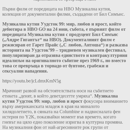
Първи филм от поредицата на HBO Музикална кутия,
колекция от документални филми, създадени от Бил Симънс.
Музикална кутия Уудсток 99: мир, любов и ярост, който
дебютира в HBO GO на 24 юни, събота, е първият филм от
поредицата Музикална кутия с продуцент Бил Симънс
(„Андре Гигантът“ на HBO). Документалният филм е
режисиран от Гарет Прайс („С любов, Антоша“) и разказва
историята на Уудсток’99 – тридневен музикален фестивал,
популяризиран да отразява единството и контракултурния
идеализъм на оригиналното събитие през 1969 г., но вместо
това се превръща в торнадо от бунтове, грабежи и
сексуални нападения.
https://youtu.be/jcLdmxKmN5g
Мрачният развой на обстоятелствата носи на събитието
етикета „денят, в който деветдесетте умряха“.
Музикална
кутия Уудсток 99: мир, любов и ярост
фокусира вниманието
върху американската младеж в края на миналото
хилядолетието, в сянката на Columbine и надвисналата фен
истерия по Y2K, показвайки момент във времето, когато
гневът на цяло едно поколение изригва в културна промяна.
На музикалния фон от най-агресивните рок групи от