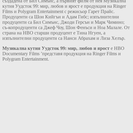
създадена от Бил Симънс, а първият филм от нея Музикална
кутия Уудсток 99: мир, любов и ярост е продукция на Ringer
Films и Polygram Entertainment с режисьор Гарет Прайс.
Продуценти са Шон Кийгън и Адам Гибс; изпълнителни
продуценти са Бил Симънс, Джоди Герсън и Марк Чимино;
съ-копродуценти са Джеф Чоу, Шон Фенъси и Ноа Малале. От
страна на HBO старши продуцент е Тина Нгуен, а
изпълнителни продуценти са Нанси Абрахам и Лиза Хелър.
Музикална кутия Уудсток 99: мир, любов и ярост
е HBO
Documentary Films ’представя продукция на Ringer Films и
Polygram Entertainment.