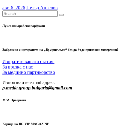
авг. 6, 2026
Петър Ангелов
Луксозни арабски парфюми
Забранено е цитирането на „Bgvipnews.eu“ без да бъде приложен хиперлинк!
Изпратете вашата статия
За връзка с нас
За медиино партньорство
Използвайте e-mail адрес:
p.media.group.bulgaria@gmail.com
МВА Програми
Корица на BG VIP MAGAZINE