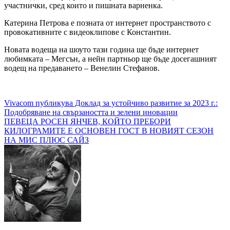
участнички, сред които и пишната варненка.
Катерина Петрова е позната от интернет пространството с
провокативните с видеоклипове с Константин.
Новата водеща на шоуто тази година ще бъде интернет
любимката – Мегсън, а нейн партньор ще бъде досегашният
водещ на предаването – Венелин Стефанов.
Навигация
Vivacom публикува Доклад за устойчиво развитие за 2023 г.:
Подобряване на свързаността и зелени иновации
ПЕВЕЦА РОСЕН ЯНЧЕВ, КОЙТО ПРЕБОРИ
КИЛОГРАМИТЕ Е ОСНОВЕН ГОСТ В НОВИЯТ СЕЗОН
НА МИС ПЛЮС САЙЗ