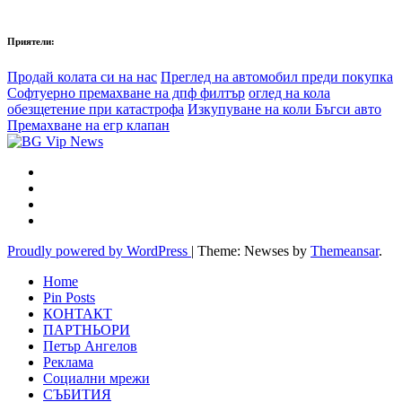
Приятели:
Продай колата си на нас
Преглед на автомобил преди покупка
Софтуерно премахване на дпф филтър
оглед на кола
обезщетение при катастрофа
Изкупуване на коли Бъгси авто
Премахване на егр клапан
Proudly powered by WordPress
|
Theme: Newses by
Themeansar
.
Home
Pin Posts
КОНТАКТ
ПАРТНЬОРИ
Петър Ангелов
Реклама
Социални мрежи
СЪБИТИЯ