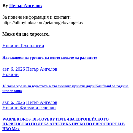
By
Петър Ангелов
За повече информация и контакт:
https://allmylinks.com/petarangelovangelov
Може би ще харесате..
Новини
Технологии
Надеждност на уредите, на която можете да разчитате
авг. 6, 2026
Петър Ангелов
Новини
18 тона храна за кучетата в столичните приюти дари Kaufland за година
и половина
авг. 6, 2026
Петър Ангелов
Новини
Филми и сериали
WARNER BROS. DISCOVERY ИЗЛЪЧВА ЕВРОПЕЙСКОТО
ПЪРВЕНСТВО ПО ЛЕКА АТЛЕТИКА ПРЯКО ПО ЕВРОСПОРТ И В
НВО Мах