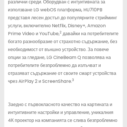
различни среди. Оборудван с интуитивната за
използване LG webOS платформа, HU710PB
представя лесен достъп до популярните стрийминг
услуги, включително Netflix, Disney+, Amazon
2
Prime Video и YouTube,
давайки на потребителите
богато разнообразие от страхотно съдържание, без
необходимост от външно устройство. За повече
опции за гледане, LG CineBeam Q позволява на
потребителите безпроблемно да излъчват и
отразяват съдържание от своите смарт устройства
3
чрез AirPlay 2 и ScreenShare.
Заедно с първокласното качество на картината и
интуитивните настройки и управление, уникалния
4К проектор на компанията се слива безпроблемно