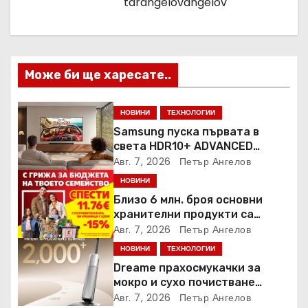
tarangelovangelov
я
Може би ще харесате..
НОВИНИ
ТЕХНОЛОГИИ
Samsung пуска първата в
света HDR10+ ADVANCED
стрийминг услуга в Prime
Авг. 7, 2026
Петър Ангелов
Video
НОВИНИ
Близо 6 млн. броя основни
хранителни продукти са
закупени от „Кошница с
Авг. 7, 2026
Петър Ангелов
грижа“ в Kaufland от старта на
НОВИНИ
ТЕХНОЛОГИИ
кампанията
Dreame прахосмукачки за
мокро и сухо почистване
надхвърлиха 2 000 патентни
Авг. 7, 2026
Петър Ангелов