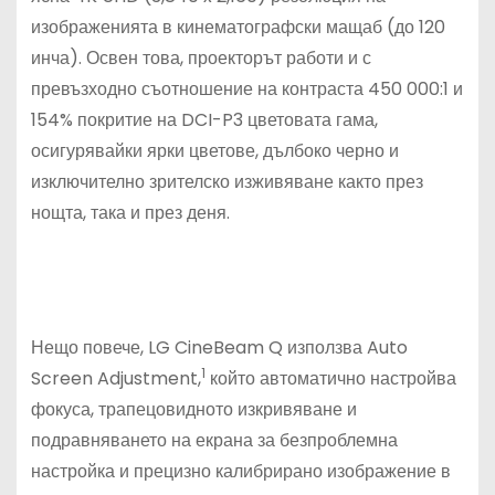
изображенията в кинематографски мащаб (до 120
инча). Освен това, проекторът работи и с
превъзходно съотношение на контраста 450 000:1 и
154% покритие на DCI-P3 цветовата гама,
осигурявайки ярки цветове, дълбоко черно и
изключително зрителско изживяване както през
нощта, така и през деня.
Нещо повече, LG CineBeam Q използва Auto
1
Screen Adjustment,
който автоматично настройва
фокуса, трапецовидното изкривяване и
подравняването на екрана за безпроблемна
настройка и прецизно калибрирано изображение в