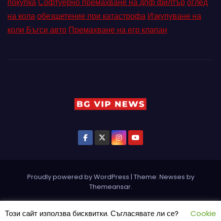
покупка
Софтуерно премахване на дпф филтър
оглед
на кола
обезщетение при катастрофа
Изкупуване на
коли Бъгси авто
Премахване на егр клапан
Proudly powered by WordPress
|
Theme: Newses by
Themeansar
.
Home
Pin Posts
КОНТАКТ
ПАРТНЬОРИ
Петър Ангелов
Този сайт използва бисквитки. Съгласявате ли се?
Cookie