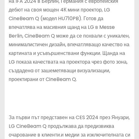
на IFA 2024 в Берлин, Германия с европейския
дебют на своя мощен 4К мини проектор, LG
CineBeam Q (модел HU710PB). Готов да
впечатлява на масивния щанд на LG в Messe
Berlin, CineBeam Q може да се похвали с уникален,
минималистичен дизайн, впечатляващо качество на
картината и усъвършенствани функции. Щанда на
LG показа качествата на проектора чрез фото зона,
създаденa от зашеметяващи визуализации,
проектирани от CineBeam Q.
За първи път представен на CES 2024 през Януари,
LG CineBeam Q продължава да предизвиква
очарование в клиенти.и медии за изключителната си