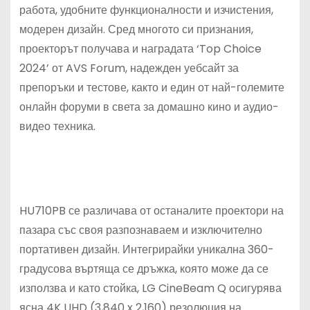
работа, удобните функционалности и изчистения,
модерен дизайн. Сред многото си признания,
проекторът получава и наградата ‘Top Choice
2024’ от AVS Forum, надежден уебсайт за
препоръки и тестове, както и един от най-големите
онлайн форуми в света за домашно кино и аудио-
видео техника.
HU710PB се различава от останалите проектори на
пазара със своя разпознаваем и изключително
портативен дизайн. Интегрирайки уникална 360-
градусова въртяща се дръжка, която може да се
използва и като стойка, LG CineBeam Q осигурява
ясна 4K UHD (3,840 x 2,160) резолюция на