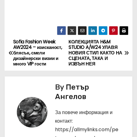
Sofia Fashion Week
КОЛЕКЦИЯТА H&M
Н
AW2024 – изисканост,
STUDIO A/W24 УЛАВЯ
блясък, смели
НОВИЯ СТИЛ КАКТО НА
а
дизайнерски визии и
СЦЕНАТА, ТАКА И
много VIP гости
ИЗВЪН НЕЯ
в
и
By
Петър
г
Ангелов
а
За повече информация и
ц
контакт:
https://allmylinks.com/pe
и