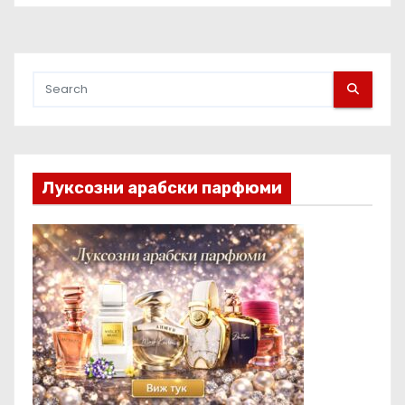
заявки в световен мащаб
Луксозни арабски парфюми