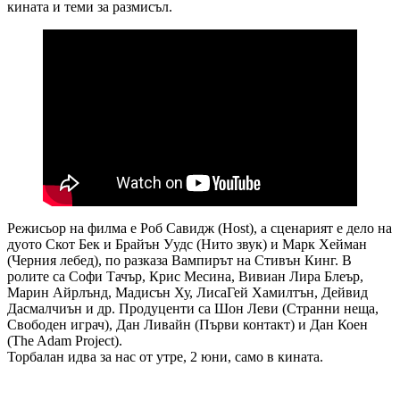
кината и теми за размисъл.
Режисьор на филма е Роб Савидж (Host), а сценарият е дело на
дуото Скот Бек и Брайън Уудс (Нито звук) и Марк Хейман
(Черния лебед), по разказа Вампирът на Стивън Кинг. В
ролите са Софи Тачър, Крис Месина, Вивиан Лира Блеър,
Марин Айрлънд, Мадисън Ху, ЛисаГей Хамилтън, Дейвид
Дасмалчиън и др. Продуценти са Шон Леви (Странни неща,
Свободен играч), Дан Ливайн (Първи контакт) и Дан Коен
(The Adam Project).
Торбалан идва за нас от утре, 2 юни, само в кината.