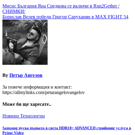
Навигация
Мисис България Яна Средкова се включи в Run2Gether /
СНИМКИ/
Борислав Велев победи Григор Саруханян в MAX FIGHT 54
By
Петър Ангелов
За повече информация и контакт:
https://allmylinks.com/petarangelovangelov
Може би ще харесате..
Новини
Технологии
Samsung пуска първата в света HDR10+ ADVANCED стрийминг услуга в
Prime Video