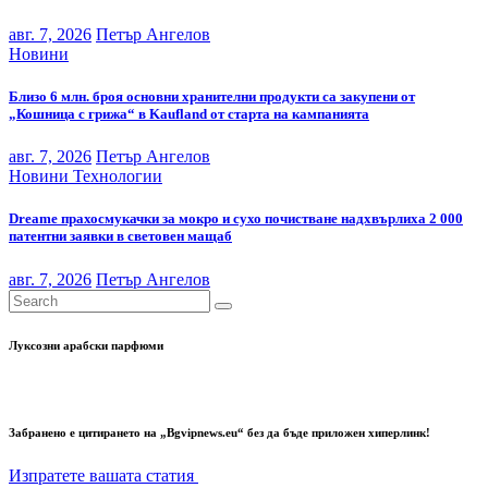
авг. 7, 2026
Петър Ангелов
Новини
Близо 6 млн. броя основни хранителни продукти са закупени от
„Кошница с грижа“ в Kaufland от старта на кампанията
авг. 7, 2026
Петър Ангелов
Новини
Технологии
Dreame прахосмукачки за мокро и сухо почистване надхвърлиха 2 000
патентни заявки в световен мащаб
авг. 7, 2026
Петър Ангелов
Луксозни арабски парфюми
Забранено е цитирането на „Bgvipnews.eu“ без да бъде приложен хиперлинк!
Изпратете вашата статия