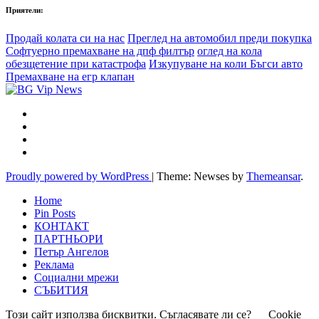
Приятели:
Продай колата си на нас
Преглед на автомобил преди покупка
Софтуерно премахване на дпф филтър
оглед на кола
обезщетение при катастрофа
Изкупуване на коли Бъгси авто
Премахване на егр клапан
Proudly powered by WordPress
|
Theme: Newses by
Themeansar
.
Home
Pin Posts
КОНТАКТ
ПАРТНЬОРИ
Петър Ангелов
Реклама
Социални мрежи
СЪБИТИЯ
Този сайт използва бисквитки. Съгласявате ли се?
Cookie