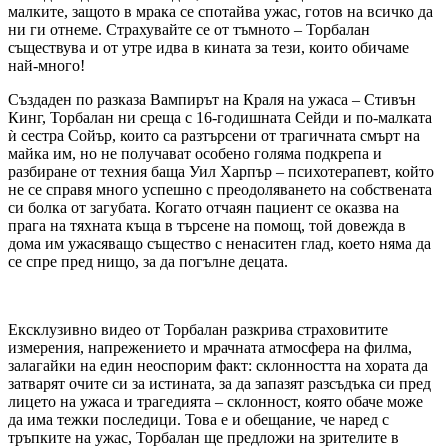
малките, защото в мрака се спотайва ужас, готов на всичко да
ни ги отнеме. Страхувайте се от тъмното – Торбалан
съществува и от утре идва в кината за тези, които обичаме
най-много!
Създаден по разказа Вампирът на Краля на ужаса – Стивън
Кинг, Торбалан ни среща с 16-годишната Сейди и по-малката
ѝ сестра Сойър, които са разтърсени от трагичната смърт на
майка им, но не получават особено голяма подкрепа и
разбиране от техния баща Уил Харпър – психотерапевт, който
не се справя много успешно с преодоляването на собствената
си болка от загубата. Когато отчаян пациент се оказва на
прага на тяхната къща в търсене на помощ, той довежда в
дома им ужасяващо същество с ненаситен глад, което няма да
се спре пред нищо, за да погълне децата.
Ексклузивно видео от Торбалан разкрива страховитите
измерения, напрежението и мрачната атмосфера на филма,
залагайки на един неоспорим факт: склонността на хората да
затварят очите си за истината, за да запазят разсъдъка си пред
лицето на ужаса и трагедията – склонност, която обаче може
да има тежки последици. Това е и обещание, че наред с
тръпките на ужас, Торбалан ще предложи на зрителите в