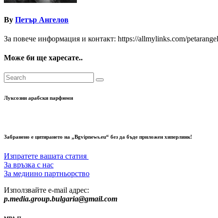
By
Петър Ангелов
За повече информация и контакт: https://allmylinks.com/petarange
Може би ще харесате..
Луксозни арабски парфюми
Забранено е цитирането на „Bgvipnews.eu“ без да бъде приложен хиперлинк!
Изпратете вашата статия
За връзка с нас
За медиино партньорство
Използвайте e-mail адрес:
p.media.group.bulgaria@gmail.com