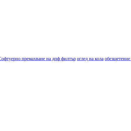
Софтуерно премахване на дпф филтър
оглед на кола
обезщетение