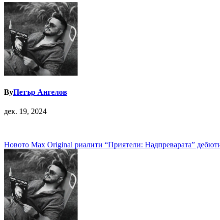
By
Петър Ангелов
дек. 19, 2024
Навигация
Новото Max Original риалити “Приятели: Надпреварата” дебют