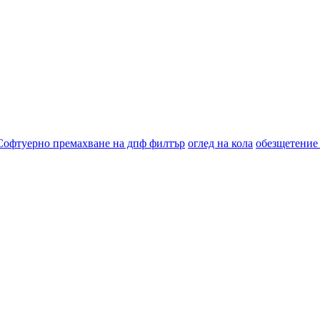
Софтуерно премахване на дпф филтър
оглед на кола
обезщетение