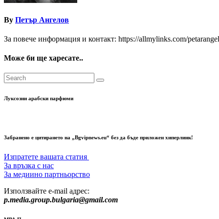
By
Петър Ангелов
За повече информация и контакт: https://allmylinks.com/petarange
Може би ще харесате..
Луксозни арабски парфюми
Забранено е цитирането на „Bgvipnews.eu“ без да бъде приложен хиперлинк!
Изпратете вашата статия
За връзка с нас
За медиино партньорство
Използвайте e-mail адрес:
p.media.group.bulgaria@gmail.com