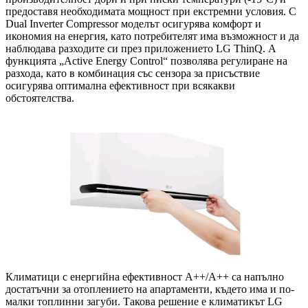
предоставя необходимата мощност при екстремни условия. С
Dual Inverter Compressor моделът осигурява комфорт и
икономия на енергия, като потребителят има възможност и да
наблюдава разходите си през приложението LG ThinQ. А
функцията „Active Energy Control“ позволява регулиране на
разхода, като в комбинация със сензора за присъствие
осигурява оптимална ефективност при всякакви
обстоятелства.
Климатици с енергийна ефективност А++/А++ са напълно
достатъчни за отоплението на апартаменти, където има и по-
малки топлинни загуби. Такова решение е климатикът LG