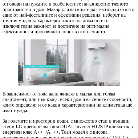
отговори на нуждите и особеностите на конкретно тяхното
пространство и дом. Макар климатиците да се утвърдиха като
едно от най-достъпните и ефективни решения, изборът на
точния модел за характеристиките на дома ни е от
изключителна важност за постигане на оптимална
ефективност и производителност в отоплението.
В зависимост от това дали живеят в малък или голям
апартамент, или пък къща, всеки дом има своите особености,
които определят и от какви характеристики на климатика ще
имат нужда.
За големите и просторни къщи, с множество стаи и външни
стени LG препоръчва своя DUAL Inverter H12S1P климатик, с
енергиен клас A+++/A+++. Този модел е с висока
производителност дори и при ниски температури (-15°C) и