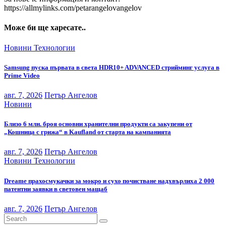
https://allmylinks.com/petarangelovangelov
Може би ще харесате..
Новини
Технологии
Samsung пуска първата в света HDR10+ ADVANCED стрийминг услуга в
Prime Video
авг. 7, 2026
Петър Ангелов
Новини
Близо 6 млн. броя основни хранителни продукти са закупени от
„Кошница с грижа“ в Kaufland от старта на кампанията
авг. 7, 2026
Петър Ангелов
Новини
Технологии
Dreame прахосмукачки за мокро и сухо почистване надхвърлиха 2 000
патентни заявки в световен мащаб
авг. 7, 2026
Петър Ангелов