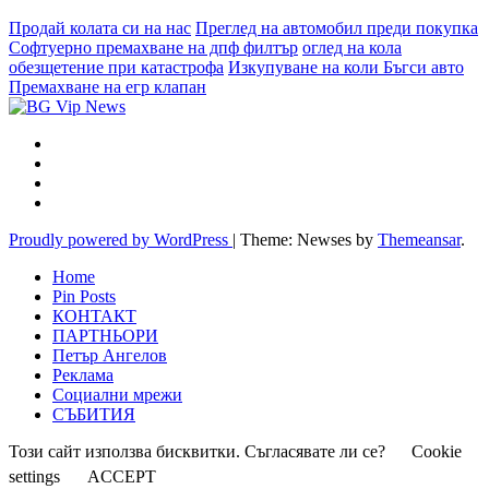
Продай колата си на нас
Преглед на автомобил преди покупка
Софтуерно премахване на дпф филтър
оглед на кола
обезщетение при катастрофа
Изкупуване на коли Бъгси авто
Премахване на егр клапан
Proudly powered by WordPress
|
Theme: Newses by
Themeansar
.
Home
Pin Posts
КОНТАКТ
ПАРТНЬОРИ
Петър Ангелов
Реклама
Социални мрежи
СЪБИТИЯ
Този сайт използва бисквитки. Съгласявате ли се?
Cookie
settings
ACCEPT