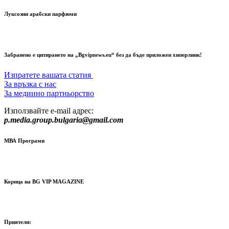
Луксозни арабски парфюми
Забранено е цитирането на „Bgvipnews.eu“ без да бъде приложен хиперлинк!
Изпратете вашата статия
За връзка с нас
За медиино партньорство
Използвайте e-mail адрес:
p.media.group.bulgaria@gmail.com
МВА Програми
Корица на BG VIP MAGAZINE
Приятели: