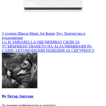
Навигация
5 години Школа Magic Art &amp; Psy: Творчество и
вдъхновение
LG И AMBARELLA ОБЕДИНЯВАТ СИЛИ ЗА
УСЪВЪРШЕНСТВАНЕТО НА AI-ЗАДВИЖВАНИ IN-
CABIN АВТОМОБИЛНИ РЕШЕНИЯ ЗА СИГУРНОСТ
By
Петър Ангелов
За повече информация и контакт: