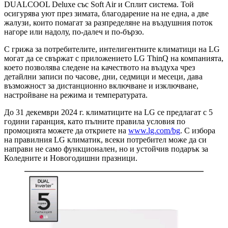
DUALCOOL Deluxe със Soft Air и Сплит система. Той
осигурява уют през зимата, благодарение на не една, а две
жалузи, които помагат за разпределяне на въздушния поток
нагоре или надолу, по-далеч и по-бързо.
С грижа за потребителите, интелигентните климатици на LG
могат да се свържат с приложението LG ThinQ на компанията,
което позволява следене на качеството на въздуха чрез
детайлни записи по часове, дни, седмици и месеци, дава
възможност за дистанционно включване и изключване,
настройване на режима и температурата.
До 31 декември 2024 г. климатиците на LG се предлагат с 5
години гаранция, като пълните правила условия по
промоцията можете да откриете на
www.lg.com/bg
. С избора
на правилния LG климатик, всеки потребител може да си
направи не само функционален, но и устойчив подарък за
Коледните и Новогодишни празници.