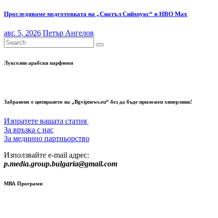
Проследяваме подготовката на „Сиатъл Сийхоукс“ в HBO Max
авг. 5, 2026
Петър Ангелов
Луксозни арабски парфюми
Забранено е цитирането на „Bgvipnews.eu“ без да бъде приложен хиперлинк!
Изпратете вашата статия
За връзка с нас
За медиино партньорство
Използвайте e-mail адрес:
p.media.group.bulgaria@gmail.com
МВА Програми