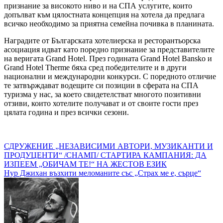
признание за високото ниво и на СПА услугите, които
допълват към цялостната концепция на хотела да предлага
всичко необходимо за приятна семейна почивка в планината.
Наградите от Българската хотелиерска и ресторантьорска
асоциация идват като поредно признание за представителите
на веригата Grand Hotel. През годината Grand Hotel Bansko и
Grand Hotel Therme бяха сред победителите и в други
национални и международни конкурси. С поредното отличие
те затвърждават водещите си позиции в сферата на СПА
туризма у нас, за което свидетелстват многото позитивни
отзиви, които хотелите получават и от своите гости през
цялата година и през всички сезони.
Навигация
СДРУЖЕНИЕ „НЕЗАВИСИМИ АВТОРИ, МУЗИКАНТИ И
ПРОДУЦЕНТИ“ /СНАМП/ СТАРТИРА КАМПАНИЯ: ДА
ИЗПЕЕМ „ОБИЧАМ ТЕ!“ НА ЖЕСТОВ ЕЗИК
Нур Джихан възхити меломаните със „Страх ме е, сърце“