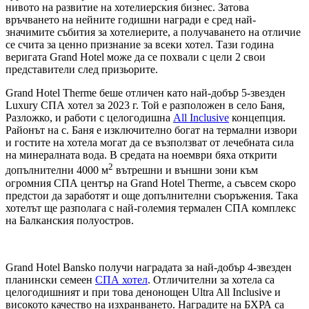
нивото на развитие на хотелиерския бизнес. Затова
връчването на нейните годишни награди е сред най-
значимите събития за хотелиерите, а получаването на отличие
се счита за ценно признание за всеки хотел. Тази година
веригата Grand Hotel може да се похвали с цели 2 свои
представители след призьорите.
Grand Hotel Therme беше отличен като най-добър 5-звезден
Luxury СПА хотел за 2023 г. Той е разположен в село Баня,
Разложко, и работи с целогодишна
All Inclusive
концепция.
Районът на с. Баня е изключително богат на термални извори
и гостите на хотела могат да се възползват от лечебната сила
на минералната вода. В средата на ноември бяха открити
2
допълнителни 4000 м
вътрешни и външни зони към
огромния СПА център на Grand Hotel Therme, а съвсем скоро
предстои да заработят и още допълнителни съоръжения. Така
хотелът ще разполага с най-големия термален СПА комплекс
на Балканския полуостров.
Grand Hotel Bansko получи наградата за най-добър 4-звезден
планински семеен
СПА хотел
. Отличителни за хотела са
целогодишният и при това денонощен Ultra All Inclusive и
високото качество на изхранването. Наградите на БХРА са