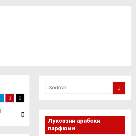
Я
Луксозни арабски
парфюми