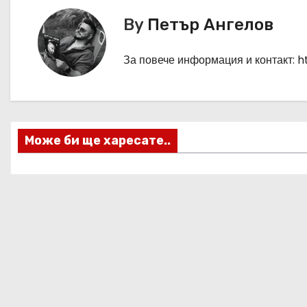
в
By
Петър Ангелов
и
г
За повече информация и контакт: 
а
ц
Може би ще харесате..
и
я