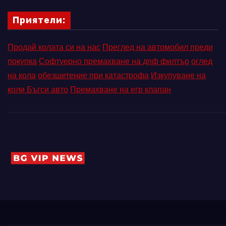
Приятели:
Продай колата си на нас
Преглед на автомобил преди
покупка
Софтуерно премахване на дпф филтър
оглед
на кола
обезщетение при катастрофа
Изкупуване на
коли Бъгси авто
Премахване на егр клапан