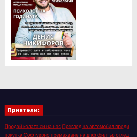
Приятели:
Продай колата си на нас
Преглед на автомобил преди
покупка
Софтуерно премахване на дпф филтър
оглед