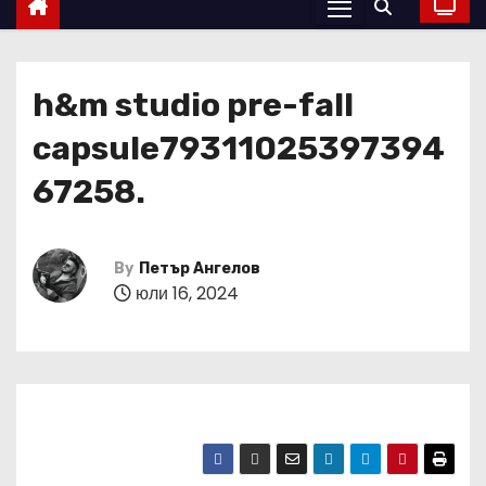
h&m studio pre-fall
capsule79311025397394
67258.
By
Петър Ангелов
юли 16, 2024