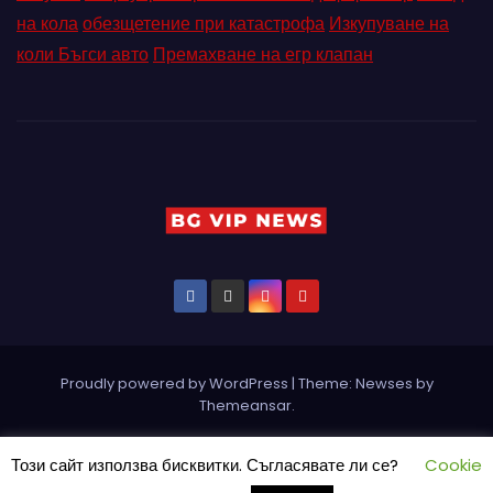
на кола
обезщетение при катастрофа
Изкупуване на
коли Бъгси авто
Премахване на егр клапан
Proudly powered by WordPress
|
Theme: Newses by
Themeansar
.
Home
Pin Posts
КОНТАКТ
ПАРТНЬОРИ
Петър Ангелов
Този сайт използва бисквитки. Съгласявате ли се?
Cookie
Реклама
Социални мрежи
СЪБИТИЯ