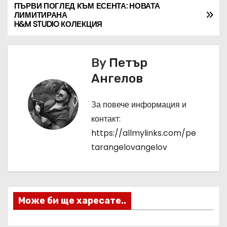
ПЪРВИ ПОГЛЕД КЪМ ЕСЕНТА: НОВАТА
Н
ЛИМИТИРАНА
H&M STUDIO КОЛЕКЦИЯ
а
в
By
Петър
и
Ангелов
г
За повече информация и
а
контакт:
https://allmylinks.com/pe
ц
tarangelovangelov
и
я
Може би ще харесате..