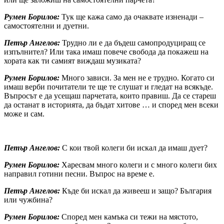
Румен Борилов:
Тук ще кажа само да очаквате изненади –
самостоятелни и дуетни.
Петър Ангелов:
Трудно ли е да бъдеш самопродуциращ се
изпълнител? Или така имаш повече свобода да покажеш на
хората как ти самият виждаш музиката?
Румен Борилов:
Много зависи. За мен не е трудно. Когато си
имаш верби почитатели те ще те слушат и гледат на всякъде.
Въпросът е да усещаш парчетата, които правиш. Да се стареш
да останат в историята, да бъдат хитове … и според мен всеки
може и сам.
Петър Ангелов:
С кои твой колеги би искал да имаш дует?
Румен Борилов:
Харесвам много колеги и с много колеги бих
направил готини песни. Въпрос на време е.
Петър Ангелов:
Къде би искал да живееш и защо? България
или чужбина?
Румен Борилов:
Според мен камъка си тежи на мястото,