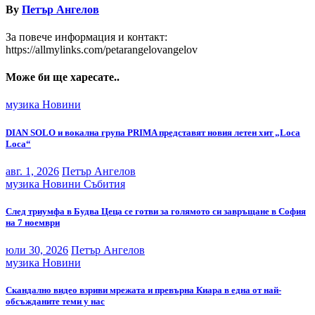
By
Петър Ангелов
За повече информация и контакт:
https://allmylinks.com/petarangelovangelov
Може би ще харесате..
музика
Новини
DIAN SOLO и вокална група PRIMA представят новия летен хит „Loca
Loca“
авг. 1, 2026
Петър Ангелов
музика
Новини
Събития
След триумфа в Будва Цеца се готви за голямото си завръщане в София
на 7 ноември
юли 30, 2026
Петър Ангелов
музика
Новини
Скандално видео взриви мрежата и превърна Киара в една от най-
обсъжданите теми у нас