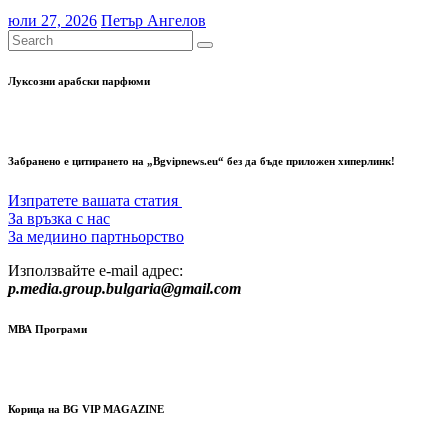
юли 27, 2026
Петър Ангелов
Луксозни арабски парфюми
Забранено е цитирането на „Bgvipnews.eu“ без да бъде приложен хиперлинк!
Изпратете вашата статия
За връзка с нас
За медиино партньорство
Използвайте e-mail адрес:
p.media.group.bulgaria@gmail.com
МВА Програми
Корица на BG VIP MAGAZINE