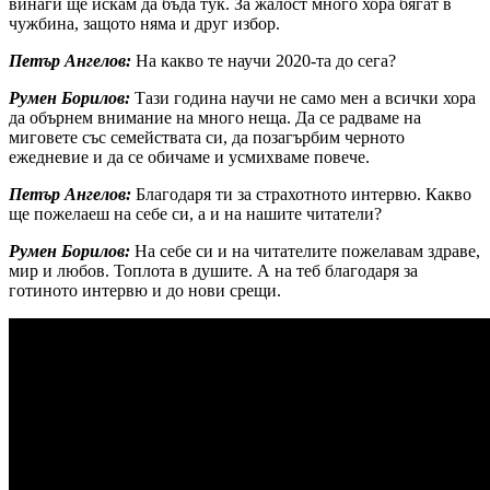
винаги ще искам да бъда тук. За жалост много хора бягат в
чужбина, защото няма и друг избор.
Петър Ангелов:
На какво те научи 2020-та до сега?
Румен Борилов:
Тази година научи не само мен а всички хора
да обърнем внимание на много неща. Да се радваме на
миговете със семействата си, да позагърбим черното
ежедневие и да се обичаме и усмихваме повече.
Петър Ангелов:
Благодаря ти за страхотното интервю. Какво
ще пожелаеш на себе си, а и на нашите читатели?
Румен Борилов:
На себе си и на читателите пожелавам здраве,
мир и любов. Топлота в душите. А на теб благодаря за
готиното интервю и до нови срещи.