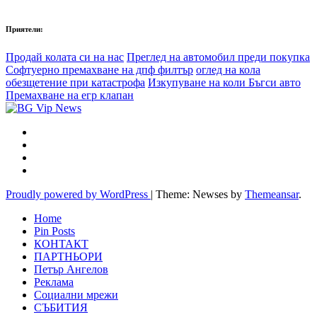
Приятели:
Продай колата си на нас
Преглед на автомобил преди покупка
Софтуерно премахване на дпф филтър
оглед на кола
обезщетение при катастрофа
Изкупуване на коли Бъгси авто
Премахване на егр клапан
Proudly powered by WordPress
|
Theme: Newses by
Themeansar
.
Home
Pin Posts
КОНТАКТ
ПАРТНЬОРИ
Петър Ангелов
Реклама
Социални мрежи
СЪБИТИЯ