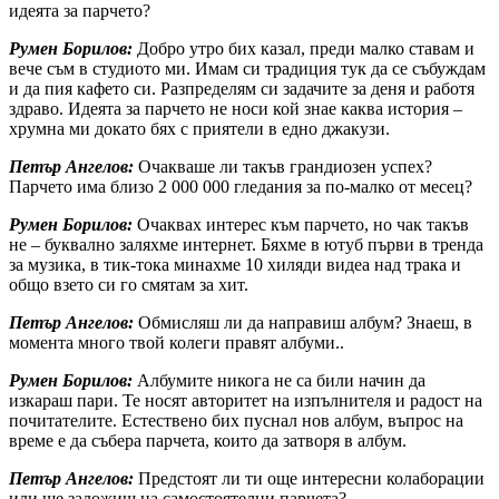
идеята за парчето?
Румен Борилов:
Добро утро бих казал, преди малко ставам и
вече съм в студиото ми. Имам си традиция тук да се събуждам
и да пия кафето си. Разпределям си задачите за деня и работя
здраво. Идеята за парчето не носи кой знае каква история –
хрумна ми докато бях с приятели в едно джакузи.
Петър Ангелов:
Очакваше ли такъв грандиозен успех?
Парчето има близо 2 000 000 гледания за по-малко от месец?
Румен Борилов:
Очаквах интерес към парчето, но чак такъв
не – буквално заляхме интернет. Бяхме в ютуб първи в тренда
за музика, в тик-тока минахме 10 хиляди видеа над трака и
общо взето си го смятам за хит.
Петър Ангелов:
Обмисляш ли да направиш албум? Знаеш, в
момента много твой колеги правят албуми..
Румен Борилов:
Албумите никога не са били начин да
изкараш пари. Те носят авторитет на изпълнителя и радост на
почитателите. Естествено бих пуснал нов албум, въпрос на
време е да събера парчета, които да затворя в албум.
Петър Ангелов:
Предстоят ли ти още интересни колаборации
или ще заложиш на самостоятелни парчета?