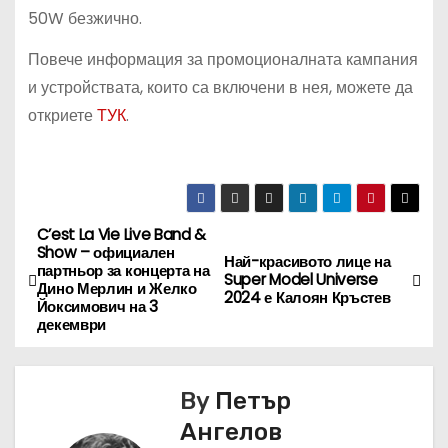
50W безжично.
Повече информация за промоционалната кампания
и устройствата, които са включени в нея, можете да
откриете
ТУК
.
C’est La Vie Live Band &
Н
Show – официален
Най-красивото лице на
партньор за концерта на
а
Super Model Universe
Дино Мерлин и Желко
2024 е Калоян Кръстев
Йоксимович на 3
в
декември
и
By
Петър
г
Ангелов