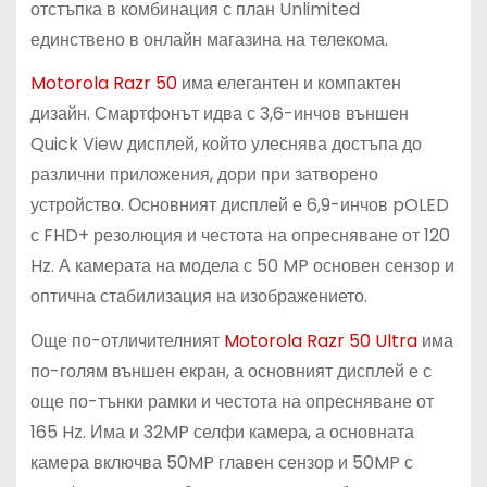
отстъпка в комбинация с план Unlimited
единствено в онлайн магазина на телекома.
Motorola Razr 50
има елегантен и компактен
дизайн. Смартфонът идва с 3,6-инчов външен
Quick View дисплей, който улеснява достъпа до
различни приложения, дори при затворено
устройство. Основният дисплей е 6,9-инчов pOLED
с FHD+ резолюция и честота на опресняване от 120
Hz. А камерата на модела с 50 MP основен сензор и
оптична стабилизация на изображението.
Още по-отличителният
Motorola Razr 50 Ultra
има
по-голям външен екран, а основният дисплей е с
още по-тънки рамки и честота на опресняване от
165 Hz. Има и 32MP селфи камера, а основната
камера включва 50MP главен сензор и 50MP с