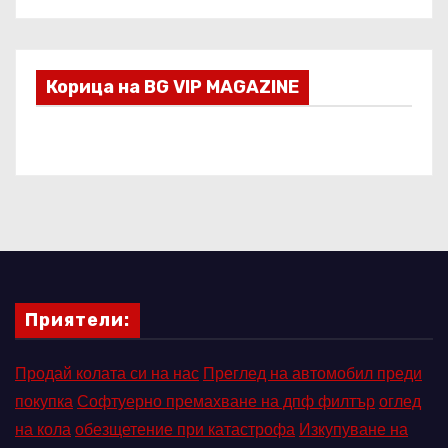
Корица на BG VIP MAGAZINE
Приятели:
Продай колата си на нас
Преглед на автомобил преди
покупка
Софтуерно премахване на дпф филтър
оглед
на кола
обезщетение при катастрофа
Изкупуване на