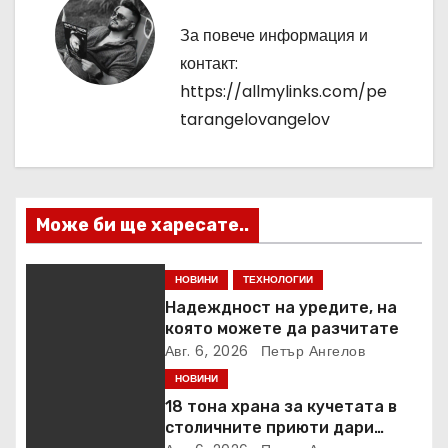
а
За повече информация и
ц
контакт:
и
https://allmylinks.com/pe
tarangelovangelov
я
Може би ще харесате..
НОВИНИ
ТЕХНОЛОГИИ
Надеждност на уредите, на
която можете да разчитате
Авг. 6, 2026
Петър Ангелов
НОВИНИ
18 тона храна за кучетата в
столичните приюти дари