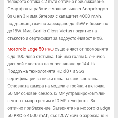
телефото оптика с 2 пъти оптично приближаване.
Смартфонът работи с мощния чипсет Snapdragon
8s Gen 3 и има батерия с капацитет 4000 mAh,
поддържаща жично зареждане до 45W и безжично
до 15W. Има Gorilla Glass Victus покритие на
стъклото и сертификат за водоустойчивост IPX8.
Motorola Edge 50 PRO
също е част от промоцията
с до 400 лева отстъпка. Той има голям 6.7-инчов
дисплей с честота на опресняване до 144 Hz.
Поддръжа технологията HDR10+ и SGS
сертификации за ниски нива на синя светлина.
Основната камера на модела е тройна и включва
50 МР основен сензор, 13 MP ултраширокоъгълен
сензор с макро режим и 10 МР телефото с 3х
оптично приближение. Батерията на Motorola Edge
50 PRO е 4500 mAh, със 125W жично зареждане и