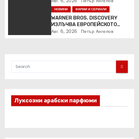
Kaufland за година и половина
Авг. 6, 2026
Петър Ангелов
НОВИНИ
ФИЛМИ И СЕРИАЛИ
WARNER BROS. DISCOVERY
ИЗЛЪЧВА ЕВРОПЕЙСКОТО
ПЪРВЕНСТВО ПО ЛЕКА
Авг. 6, 2026
Петър Ангелов
АТЛЕТИКА ПРЯКО ПО
ЕВРОСПОРТ И В НВО Мах
Луксозни арабски парфюми