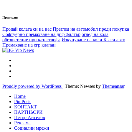
Приятели:
Продай колата си на нас
Преглед на автомобил преди покупка
Софтуерно премахване на дпф филтър
оглед на кола
обезщетение при катастрофа
Изкупуване на коли Бъгси авто
Премахване на егр клапан
Proudly powered by WordPress
|
Theme: Newses by
Themeansar
.
Home
Pin Posts
КОНТАКТ
ПАРТНЬОРИ
Петър Ангелов
Реклама
Социални мрежи