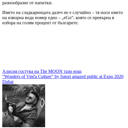
разнообразие от напитки.
Името на сладкарницата далеч не е случайно – тя носи името
на изворна вода номер едно – „eGo“, която се превърна в
избора на голям процент от българите.
Навигация
Алисия гостува на The MOON тази нощ
“Wonders of Vinča Culture” by Satori amazed public at Expo 2020
Dubai