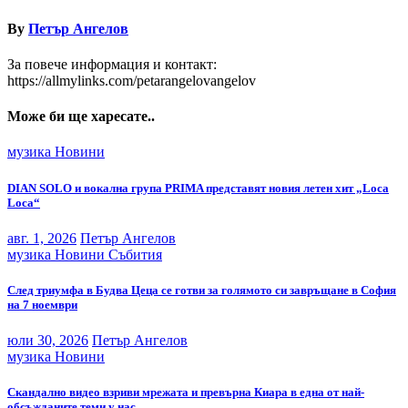
By
Петър Ангелов
За повече информация и контакт:
https://allmylinks.com/petarangelovangelov
Може би ще харесате..
музика
Новини
DIAN SOLO и вокална група PRIMA представят новия летен хит „Loca
Loca“
авг. 1, 2026
Петър Ангелов
музика
Новини
Събития
След триумфа в Будва Цеца се готви за голямото си завръщане в София
на 7 ноември
юли 30, 2026
Петър Ангелов
музика
Новини
Скандално видео взриви мрежата и превърна Киара в една от най-
обсъжданите теми у нас