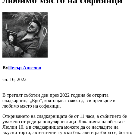
любимо място на софиянци
By
Петър Ангелов
ян. 16, 2022
В третият съботен ден през 2022 година бе открита
сладкарница „Ego“, която дава заявка да св превърне в
любимо място на софиянци.
Откриването на сладкарницата бе от 11 часа, а събитието бе
уважено от редица популярни лица. Локацията на обекта е
Люлин 10, а в сладкарницата можете да се насладите на
вкусни торти, автентични турски баклави и разбира се, богато