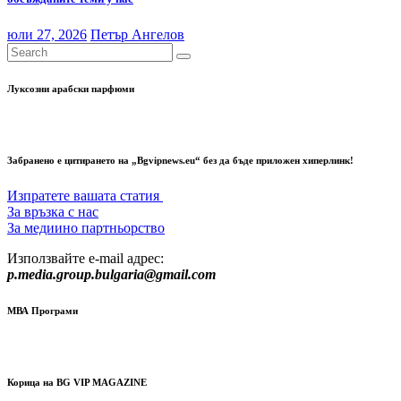
юли 27, 2026
Петър Ангелов
Луксозни арабски парфюми
Забранено е цитирането на „Bgvipnews.eu“ без да бъде приложен хиперлинк!
Изпратете вашата статия
За връзка с нас
За медиино партньорство
Използвайте e-mail адрес:
p.media.group.bulgaria@gmail.com
МВА Програми
Корица на BG VIP MAGAZINE