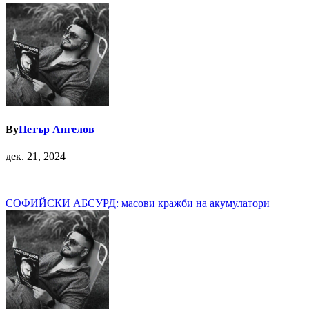
By
Петър Ангелов
дек. 21, 2024
Навигация
СОФИЙСКИ АБСУРД: масови кражби на акумулатори