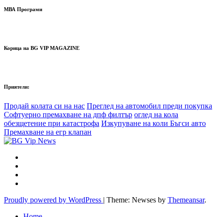
МВА Програми
Корица на BG VIP MAGAZINE
Приятели:
Продай колата си на нас
Преглед на автомобил преди покупка
Софтуерно премахване на дпф филтър
оглед на кола
обезщетение при катастрофа
Изкупуване на коли Бъгси авто
Премахване на егр клапан
Proudly powered by WordPress
|
Theme: Newses by
Themeansar
.
Home