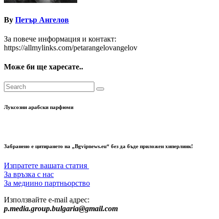
By
Петър Ангелов
За повече информация и контакт:
https://allmylinks.com/petarangelovangelov
Може би ще харесате..
Луксозни арабски парфюми
Забранено е цитирането на „Bgvipnews.eu“ без да бъде приложен хиперлинк!
Изпратете вашата статия
За връзка с нас
За медиино партньорство
Използвайте e-mail адрес:
p.media.group.bulgaria@gmail.com