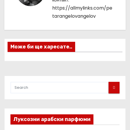
а
https://allmylinks.com/pe
ц
tarangelovangelov
и
я
Може би ще харесате..
Луксозни арабски парфюми