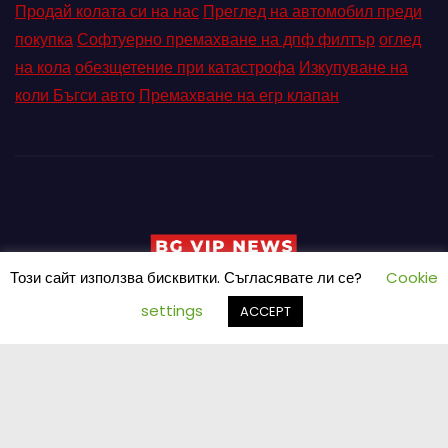
Продай колата си на нас
Преглед на автомобил преди
покупка
Софтуерно премахване на дпф филтър
оглед
на кола
обезщетение при катастрофа
Изкупуване на
коли Бъгси авто
Премахване на егр клапан
Този сайт използва бисквитки. Съгласявате ли се?
Cookie
settings
ACCEPT
Proudly powered by WordPress
|
Theme: Newses by
Themeansar
.