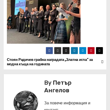
Стоян Радичев грабна наградата „Златна игла“ за
Н
модна къща на годината
а
в
By
Петър
Ангелов
и
г
За повече информация и
контакт: