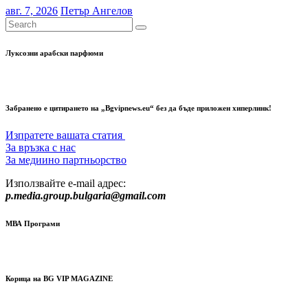
авг. 7, 2026
Петър Ангелов
Луксозни арабски парфюми
Забранено е цитирането на „Bgvipnews.eu“ без да бъде приложен хиперлинк!
Изпратете вашата статия
За връзка с нас
За медиино партньорство
Използвайте e-mail адрес:
p.media.group.bulgaria@gmail.com
МВА Програми
Корица на BG VIP MAGAZINE