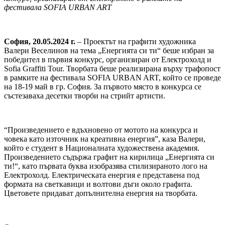
фестивала SOFIA URBAN ART
София, 20.05.2024 г.
– Проектът на графити художника
Валери Веселинов на тема „Енергията си ти“ беше избран за
победител в първия конкурс, организиран от Електрохолд и
Sofia Graffiti Tour. Творбата беше реализирана върху трафопост
в рамките на фестивала SOFIA URBAN ART, който се проведе
на 18-19 май в гр. София. За първото място в конкурса се
състезаваха десетки творби на стрийт артисти.
“Произведението е вдъхновено от мотото на конкурса и
човека като източник на креативна енергия”, каза Валери,
който е студент в Националната художествена академия.
Произведението съдържа графит на кирилица „Енергията си
ти!“, като първата буква изобразява стилизираното лого на
Електрохолд. Електрическата енергия е представена под
формата на светкавици и волтови дъги около графита.
Цветовете придават допълнителна енергия на творбата.