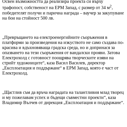
Освен възможността да реализира проекта си върху
2
трафопост, собственост на ЕРМ Запад, с размер от 34 м
,
победителят получи и парична награда – ваучер за закупуване
на бои на стойност 500 лв.
„Превръщането на електроенергийните съоръжения в
платформи за произведения на изкуството не само създава по-
красива и вдъхновяваща градска среда, но и допринася за
опазването на тези съоръжения от вандалски прояви. Затова
Електрохолд с готовност поощрява творческите изяви на
стрийт художниците“, каза Васил Василев, директор
„Експлоатация и поддържане“ в ЕРМ Запад, която е част от
Електрохолд.
„Щастлив съм да връча наградата на талантливия млад творец
и му пожелавам успех и бъдещи съвместни проекти“, каза
Владимир Вълчев от дирекция „Експлоатация и поддържане“.