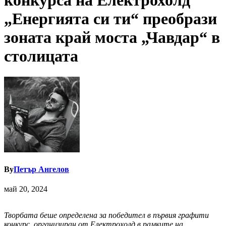
конкурса на Електрохолд
„Енергията си ти“ преобрази
зоната край моста „Чавдар“ в
столицата
By
Петър Ангелов
май 20, 2024
Творбата беше определена за победител в първия графити
конкурс, организиран от Електрохолд в рамките на