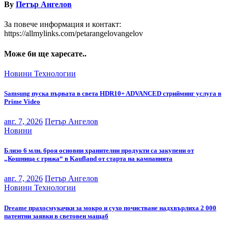
By
Петър Ангелов
За повече информация и контакт:
https://allmylinks.com/petarangelovangelov
Може би ще харесате..
Новини
Технологии
Samsung пуска първата в света HDR10+ ADVANCED стрийминг услуга в
Prime Video
авг. 7, 2026
Петър Ангелов
Новини
Близо 6 млн. броя основни хранителни продукти са закупени от
„Кошница с грижа“ в Kaufland от старта на кампанията
авг. 7, 2026
Петър Ангелов
Новини
Технологии
Dreame прахосмукачки за мокро и сухо почистване надхвърлиха 2 000
патентни заявки в световен мащаб