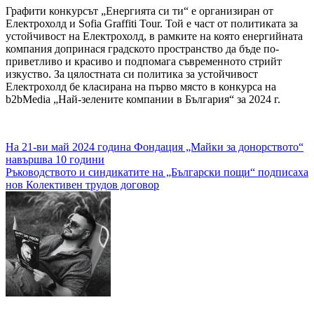
Графити конкурсът „Енергията си ти“ е организиран от
Електрохолд и Sofia Graffiti Tour. Той е част от политиката за
устойчивост на Електрохолд, в рамките на която енергийната
компания допринася градското пространство да бъде по-
приветливо и красиво и подпомага съвременното стрийт
изкуство. За цялостната си политика за устойчивост
Електрохолд бе класирана на първо място в конкурса на
b2bMedia „Най-зелените компании в България“ за 2024 г.
Навигация
На 21-ви май 2024 година Фондация „Майки за донорството“
навършва 10 години
Ръководството и синдикатите на „Български пощи“ подписаха
нов Колективен трудов договор