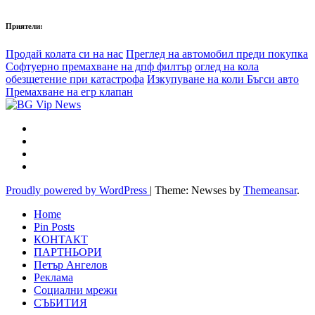
Приятели:
Продай колата си на нас
Преглед на автомобил преди покупка
Софтуерно премахване на дпф филтър
оглед на кола
обезщетение при катастрофа
Изкупуване на коли Бъгси авто
Премахване на егр клапан
Proudly powered by WordPress
|
Theme: Newses by
Themeansar
.
Home
Pin Posts
КОНТАКТ
ПАРТНЬОРИ
Петър Ангелов
Реклама
Социални мрежи
СЪБИТИЯ