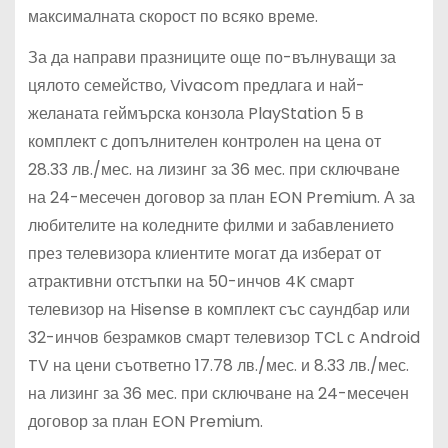
максималната скорост по всяко време.
За да направи празниците още по-вълнуващи за
цялото семейство, Vivacom предлага и най-
желаната геймърска конзола PlayStation 5 в
комплект с допълнителен контролен на цена от
28.33 лв./мес. на лизинг за 36 мес. при сключване
на 24-месечен договор за план EON Premium. А за
любителите на коледните филми и забавлението
през телевизора клиентите могат да изберат от
атрактивни отстъпки на 50-инчов 4K смарт
телевизор на Hisense в комплект със саундбар или
32-инчов безрамков смарт телевизор TCL с Android
TV на цени съответно 17.78 лв./мес. и 8.33 лв./мес.
на лизинг за 36 мес. при сключване на 24-месечен
договор за план EON Premium.