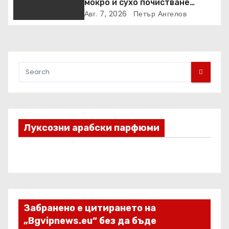
мокро и сухо почистване
надхвърлиха 2 000 патентни
Авг. 7, 2026
Петър Ангелов
заявки в световен мащаб
Луксозни арабски парфюми
Забранено е цитирането на
„Bgvipnews.eu“ без да бъде