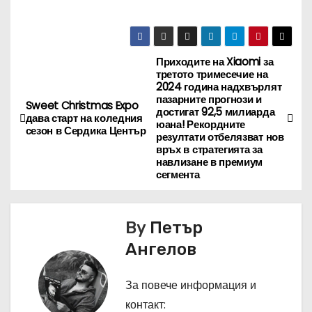
Приходите на Xiaomi за
Н
третото тримесечие на
2024 година надхвърлят
а
пазарните прогнози и
Sweet Christmas Expo
достигат 92,5 милиарда
дава старт на коледния
в
юана! Рекордните
сезон в Сердика Център
резултати отбелязват нов
връх в стратегията за
и
навлизане в премиум
сегмента
г
а
By
Петър
ц
Ангелов
и
За повече информация и
я
контакт: