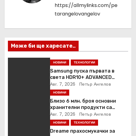
https://allmylinks.com/pe
tarangelovangelov
Може би ще харесате..
НОВИНИ
ТЕХНОЛОГИИ
Samsung пуска първата в
света HDR10+ ADVANCED
стрийминг услуга в Prime
Авг. 7, 2026
Петър Ангелов
Video
НОВИНИ
Близо 6 млн. броя основни
хранителни продукти са
закупени от „Кошница с
Авг. 7, 2026
Петър Ангелов
грижа“ в Kaufland от старта на
НОВИНИ
ТЕХНОЛОГИИ
кампанията
Dreame прахосмукачки за