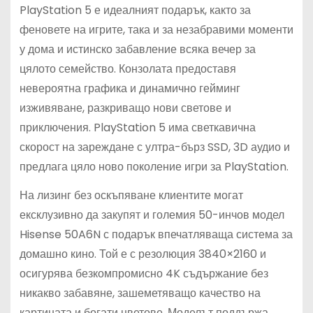
PlayStation 5 е идеалният подарък, както за
феновете на игрите, така и за незабравими моменти
у дома и истинско забавление всяка вечер за
цялото семейство. Конзолата предоставя
невероятна графика и динамично гейминг
изживяване, разкриващо нови светове и
приключения. PlayStation 5 има светкавична
скорост на зареждане с ултра-бърз SSD, 3D аудио и
предлага цяло ново поколение игри за PlayStation.
На лизинг без оскъпяване клиентите могат
ексклузивно да закупят и големия 50-инчов модел
Hisense 50A6N с подарък впечатляваща система за
домашно кино. Той е с резолюция 3840×2160 и
осигурява безкомпромисно 4K съдържание без
никакво забавяне, зашеметяващо качество на
картината и богати цветове. Моделът поддържа