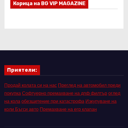
Корица на BG VIP MAGAZINE
Приятели:
Продай колата си на нас
Преглед на автомобил преди
покупка
Софтуерно премахване на дпф филтър
оглед
на кола
обезщетение при катастрофа
Изкупуване на
коли Бъгси авто
Премахване на егр клапан