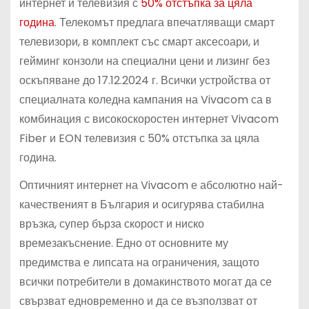
интернет и телевизия с
50% отстъпка за цяла
година
. Телекомът предлага впечатляващи смарт
телевизори, в комплект със смарт аксесоари, и
гейминг конзоли на специални цени и лизинг без
оскъпяване до 17.12.2024 г. Всички устройства от
специалната коледна кампания на Vivacom са в
комбинация с високоскоростен интернет Vivacom
Fiber и EON телевизия с 50% отстъпка за цяла
година.
Оптичният интернет на Vivacom е абсолютно най-
качественият в България и осигурява стабилна
връзка, супер бърза скорост и ниско
времезакъснение. Едно от основните му
предимства е липсата на ограничения, защото
всички потребители в домакинството могат да се
свързват едновременно и да се възползват от