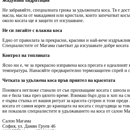
Жадувана хидратация
Не забравяйте, специалната грижа за удължената коса. Тя е до
масла, масла от макадамия или кристали, които запечатват косъ
около косата ще я защити от изсушаване.
Не си лягайте с влажна коса
Едно от правилата за прекрасни, красиви и най-вече издръжливи
Специалистите от Магама съветват да изсушавате добре косата 
Контрол на топлината
Ясно ни е, че за прекрасно изправена коса пресата е идеалният
температура. Нанасяйте предварително термозащитен спрей и су
Четката за удължена коса пръв приятел на красотата
Понякога неглиже станали от сън прихващаме косата с шнола или
ни е била така през цялото време. Взимаш бърз душ и хоп на с
е първа стъпка от вашия ритуат за красота сутрин и този пред
косата от самия корен до краищата на косата с подгодяща за то
ви показали специалистите в удължаването на коса от салон Маг
Салон Магама
София, ул. Дамян Груев 46