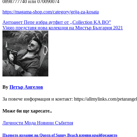
0898777740 или 070090074
https://magama-shop.com/category/grija-za-kosata
Навигация
Антоанет Пепе избра аутфит от ,,Collection KA BO”
Viggo представя нова колекция на Мистър България 2021
By
Петър Ангелов
За повече информация и контакт: https://allmylinks.com/petarange
Може би ще харесате..
Личности
Мода
Новини
Събития
Първото издание на Queen of Sunny Beach взриви крайбрежието