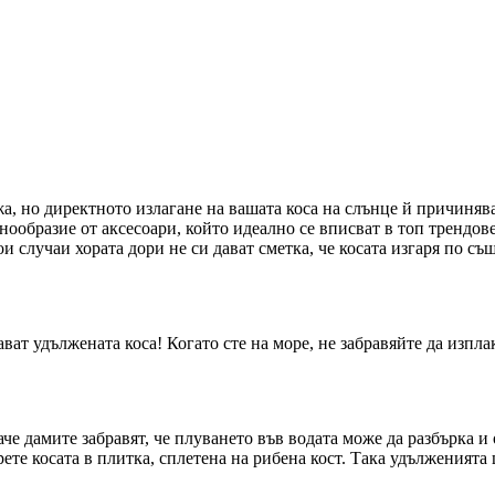
, но директното излагане на вашата коса на слънце й причинява с
знообразие от аксесоари, който идеално се вписват в топ трендо
 случаи хората дори не си дават сметка, че косата изгаря по същ
ат удължената коса! Когато сте на море, не забравяйте да изплак
аче дамите забравят, че плуването във водата може да разбърка 
ете косата в плитка, сплетена на рибена кост. Така удълженията