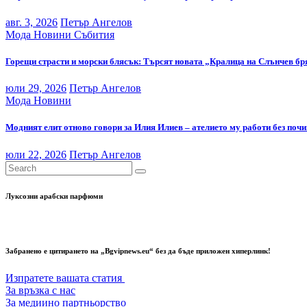
авг. 3, 2026
Петър Ангелов
Мода
Новини
Събития
Горещи страсти и морски блясък: Търсят новата „Кралица на Слънчев бря
юли 29, 2026
Петър Ангелов
Мода
Новини
Модният елит отново говори за Илия Илиев – ателието му работи без почи
юли 22, 2026
Петър Ангелов
Луксозни арабски парфюми
Забранено е цитирането на „Bgvipnews.eu“ без да бъде приложен хиперлинк!
Изпратете вашата статия
За връзка с нас
За медиино партньорство