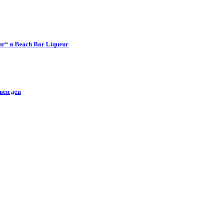
г“ в Beach Bar Liqueur
вен ден