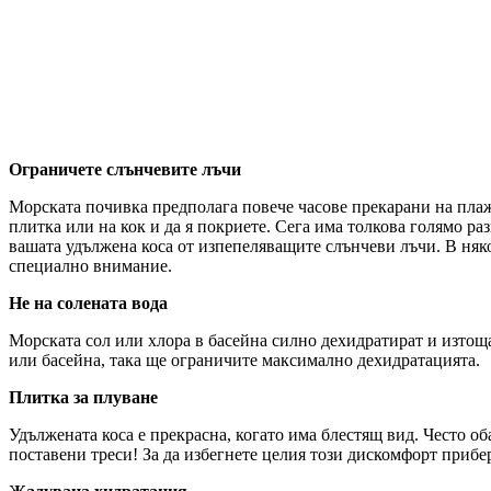
Ограничете слънчевите лъчи
Морската почивка предполага повече часове прекарани на плажа
плитка или на кок и да я покриете. Сега има толкова голямо ра
вашата удължена коса от изпепеляващите слънчеви лъчи. В някои
специално внимание.
Не на солената вода
Морската сол или хлора в басейна силно дехидратират и изтощав
или басейна, така ще ограничите максимално дехидратацията.
Плитка за плуване
Удължената коса е прекрасна, когато има блестящ вид. Често об
поставени треси! За да избегнете целия този дискомфорт прибер