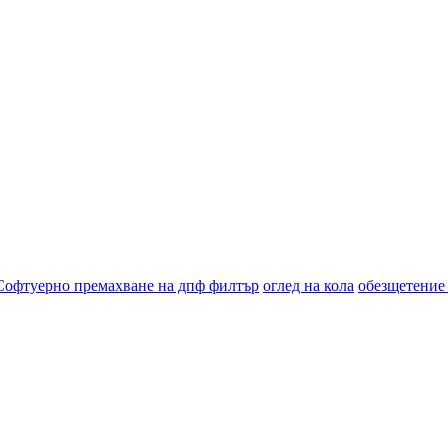
Софтуерно премахване на дпф филтър
оглед на кола
обезщетение