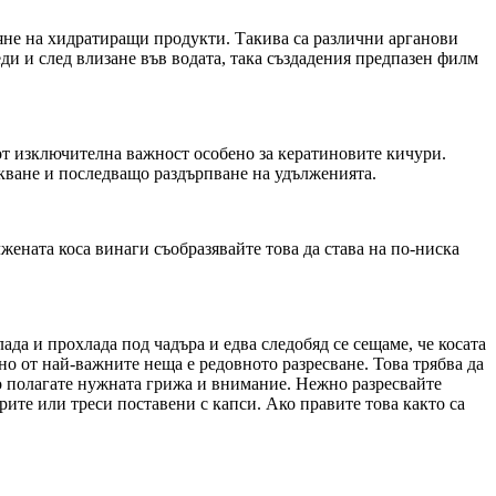
сяне на хидратиращи продукти. Такива са различни арганови
еди и след влизане във водата, така създадения предпазен филм
е от изключителна важност особено за кератиновите кичури.
пукване и последващо раздърпване на удълженията.
жената коса винаги съобразявайте това да става на по-ниска
да и прохлада под чадъра и едва следобяд се сещаме, че косата
но от най-важните неща е редовното разресване. Това трябва да
ко полагате нужната грижа и внимание. Нежно разресвайте
урите или треси поставени с капси. Ако правите това както са