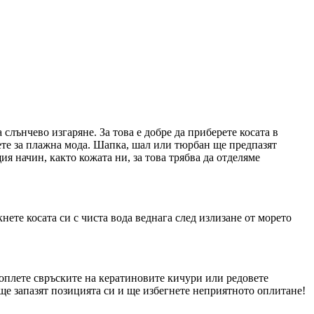
лънчево изгаряне. За това е добре да приберете косата в
вете за плажна мода. Шапка, шал или тюрбан ще предпазят
ия начин, както кожата ни, за това трябва да отделяме
нете косата си с чиста вода веднага след излизане от морето
и оплете свръските на кератиновите кичури или редовете
 ще запазят позицията си и ще избегнете неприятното оплитане!