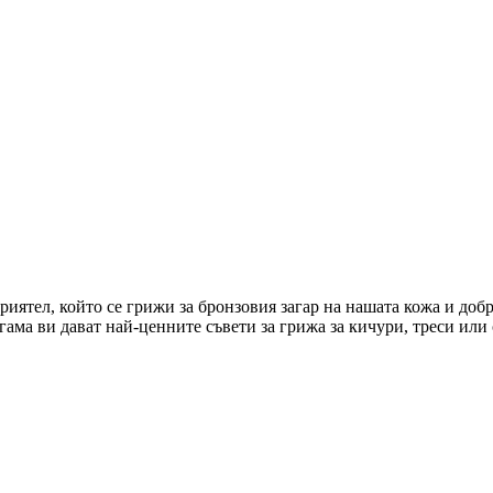
иятел, който се грижи за бронзовия загар на нашата кожа и доб
гама ви дават най-ценните съвети за грижа за кичури, треси или 