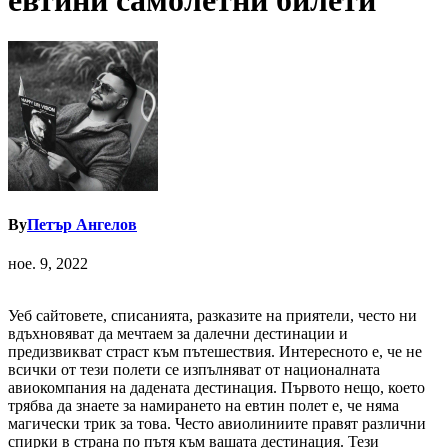
евтини самолетни билети
By
Петър Ангелов
ное. 9, 2022
Уеб сайтовете, списанията, разказите на приятели, често ни
вдъхновяват да мечтаем за далечни дестинации и
предизвикват страст към пътешествия. Интересното е, че не
всички от тези полети се изпълняват от националната
авиокомпания на дадената дестинация. Първото нещо, което
трябва да знаете за намирането на евтин полет е, че няма
магически трик за това. Често авиолиниите правят различни
спирки в страна по пътя към вашата дестинация. Тези