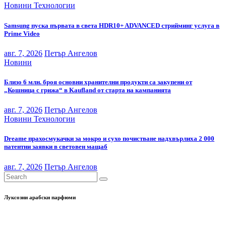
Новини
Технологии
Samsung пуска първата в света HDR10+ ADVANCED стрийминг услуга в
Prime Video
авг. 7, 2026
Петър Ангелов
Новини
Близо 6 млн. броя основни хранителни продукти са закупени от
„Кошница с грижа“ в Kaufland от старта на кампанията
авг. 7, 2026
Петър Ангелов
Новини
Технологии
Dreame прахосмукачки за мокро и сухо почистване надхвърлиха 2 000
патентни заявки в световен мащаб
авг. 7, 2026
Петър Ангелов
Луксозни арабски парфюми