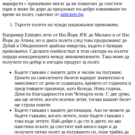
маршрути с прикачване могат да ви помогнат да спестите
пари и може би дори да предложат по-добро изживяване по
време на полет, съветват от
airtickets.bg
.
Търсете полети на чужди национални превозвачи.
Например Emirates лети от Ню Йорк JFK до Милано и от Ню
Йорк до Атина, но и двата полета след това продължават до
Дубай в Обединените арабски емирства, където е базиран
превозвачът. Сделките изобилстват в тези сектори на полети
поради конкуренцията между авиокомпаниите. Така може да
получите по-добър и изгоден продукт за полет.
Бъдете гъвкави с вашите дати и часове на пътуване.
Цените на самолетните билети варират значително в
зависимост от деня от седмицата, времето от годината и
предстоящите празници, като Коледа, Нова година,
Деня на благодарността или Четвърти юли. С две думи,
ако ще летите, когато всички летят, тогава вашият билет
ще струва повече.
Бъдете гъвкави с вашите дестинации. Ако не можете да
бъдете гъвкави, когато летите, поне бъдете гъвкави с
това къде летите. Най-добре е да сте и двете, но ако
наистина искате да спестите най-много пари и да
получите евтин полет за пътуването си, поне трябва да