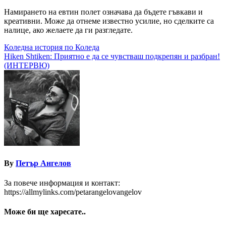
Намирането на евтин полет означава да бъдете гъвкави и
креативни. Може да отнеме известно усилие, но сделките са
налице, ако желаете да ги разгледате.
Навигация
Коледна история по Коледа
Hiken Shtiken: Приятно е да се чувстваш подкрепян и разбран!
(ИНТЕРВЮ)
By
Петър Ангелов
За повече информация и контакт:
https://allmylinks.com/petarangelovangelov
Може би ще харесате..