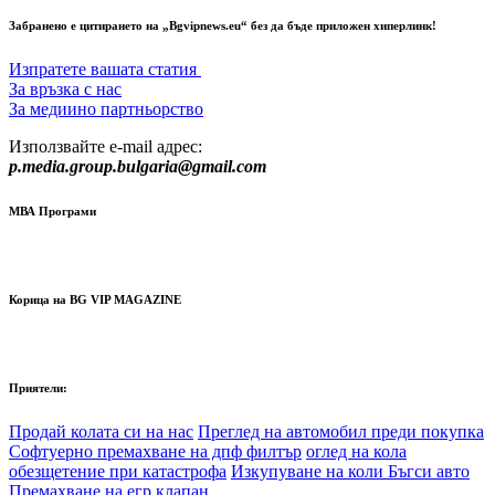
Забранено е цитирането на „Bgvipnews.eu“ без да бъде приложен хиперлинк!
Изпратете вашата статия
За връзка с нас
За медиино партньорство
Използвайте e-mail адрес:
p.media.group.bulgaria@gmail.com
МВА Програми
Корица на BG VIP MAGAZINE
Приятели:
Продай колата си на нас
Преглед на автомобил преди покупка
Софтуерно премахване на дпф филтър
оглед на кола
обезщетение при катастрофа
Изкупуване на коли Бъгси авто
Премахване на егр клапан