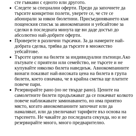
сте гъвкави с едното или другото.
Следете за специални оферти. Преди да започнете да
търсите конкретни полети, уверете се, че сте се
абонирали за някои бюлетини. Присъединяването към
пощенския списък за авиокомпании и уебсайтове за
сделки в последната минута ще ви даде достъп до
абсолютно най-добрите оферти.
Проверете в различни търсачки. За да намерите най-
добрата сделка, трябва да търсите в множество
уебсайтове.
Търсете цени на билети за индивидуални пътници.Ако
пътувате с приятели или семейство, не търсете и не
купувайте няколко билета наведнъж. Авиокомпаниите
винаги показват най-високата цена на билета в група
билети, което означава, че в крайна сметка ще платите
повече пари.
Резервирайте рано (но не твърде рано). Цените на
самолетните билети продължават да се покачват колкото
повече наближавате заминаването, но има приятно
място, когато авиокомпаниите започнат или да
намаляват, или да увеличават тарифите въз основа на
търсенето. Не чакайте до последната секунда, но и не
резервирайте много, много предварително.