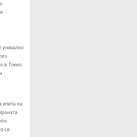
и
ни
т уникално
рез
о в Токио.
и
а елита на
ираната
ито
о се