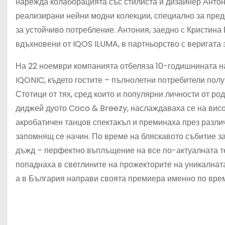
нарежда колаборацията със стилиста и дизайнер Антон
реализирани нейни модни колекции, специално за пред
за устойчиво потребление. Антония, заедно с Кристина
вдъхновени от IQOS ILUMA, в партньорство с веригата
На 22 ноември компанията отбеляза 10-годишнината н
IQONIC, където гостите – пълнолетни потребители полу
Стотици от тях, сред които и популярни личности от ро
диджей дуото Coco & Breezy, наслаждаваха се на вис
акробатичен танцов спектакъл и преминаха през разли
запомнящ се начин. По време на бляскавото събитие з
дъжд – перфектно въплъщение на все по-актуалната те
попаднаха в светлините на прожекторите на уникалнат
а в България направи своята премиера именно по врем