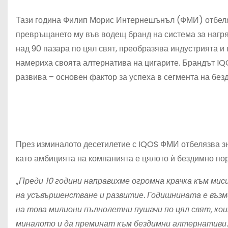
Тази година Филип Морис Интернешънъл (ФМИ) отбеляз
превръщането му във водещ бранд на система за нагр
над 90 пазара по цял свят, преобразява индустрията и
намериха своята алтернатива на цигарите. Брандът IQOS
развива – основен фактор за успеха в сегмента на бе
През изминалото десетилетие с IQOS ФМИ отбелязва зн
като амбицията на компанията е цялото ѝ бездимно по
„
Преди 10 години направихме огромна крачка към ми
на усъвършенстване и развитие. Годишнината е възм
на това милиони пълнолетни пушачи по цял свят, ко
миналото и да преминат към бездимни алтернативи.