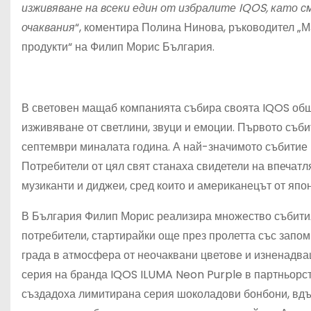
изживяване на всеки един от избралите IQOS, като
очаквания
“, коментира Полина Нинова, ръководител „М
продукти“ на Филип Морис България.
В световен мащаб компанията събира своята IQOS общ
изживяване от светлини, звуци и емоции. Първото съби
септември миналата година. А най-значимото събитие п
Потребители от цял свят станаха свидетели на впечат
музиканти и диджеи, сред които и американецът от япо
В България Филип Морис реализира множество събития
потребители, стартирайки още през пролетта със запом
града в атмосфера от неочаквани цветове и изненадва
серия на бранда IQOS ILUMA Neon Purple в партньорс
създадоха лимитирана серия шоколадови бонбони, вдъх