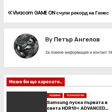
Н
Vivacom GAME ON счупи рекорд на Гинес
а
в
By
Петър Ангелов
и
г
За повече информация и контакт: 
а
ц
Може би ще харесате..
и
я
НОВИНИ
ТЕХНОЛОГИИ
Samsung пуска първата в
света HDR10+ ADVANCED