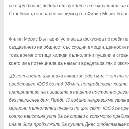
си портфолио, водени от нуждите и очакванията на 
Стробикин, генерален мениджър на Филип Морис Бълг
Филип Морис България успява да фокусира потребители
създаването на общност със сходни емоции, ценности и 
това време стотици хиляди пълнолетни пушачи в страна
което има потенциала да намали вредата за тях и окол
„
Десет години изминаха сякаш за един миг – от няколк
представен IQOS до над 36 млн. потребители, които 
алтернативи на цигарите в нашето постоянно разши
без тютюнев дим. Преди 10 години направихме заявка
милиони пълнолетни пушачи по цял свят. IQOS се пре
която наистина успя да се справи с голямото преди
иначе биха продължили да пушат. Днес отбелязваме 