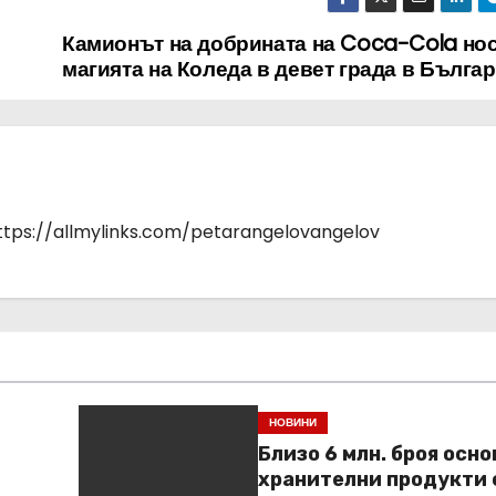
Камионът на добрината на Coca-Cola но
магията на Коледа в девет града в Бълга
https://allmylinks.com/petarangelovangelov
НОВИНИ
Близо 6 млн. броя осн
хранителни продукти 