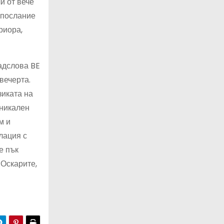
и от вече
 послание
риора,
адслова BE
вечерта.
зиката на
уникален
м и
лация с
е пък
 Оскарите,