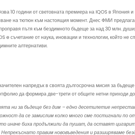
ва 10 години от световната премиера на IQOS в Япония и
яване на тютюн към настоящия момент. Днес ФМИ предлага
 проправя пътя към бездимното бъдеще за над 30 млн. души,
 e съчетание от наука, иновации и технологии, който не с
здимните алтернативи.
ачителен напредък в своята дългосрочна мисия за бъдеще 
ртфолио да формира две-трети от общите нетни приходи до 
сията ни за бъдеще без дим – едно десетилетие непреста
ожност да се замислим колко много сме постигнали по 
ито иначе биха продължили да пушат, да оставят цигарит
 Непрекъснато правим нововъведения и разширяваме бе