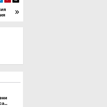
сия
рия
овни
са