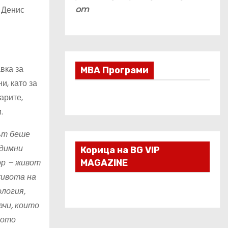
om
и Денис
вка за
МВА Програми
и, като за
арите,
и.
път беше
здимни
Корица на BG VIP
ор – живот
MAGAZINE
живота на
ология,
ачи, които
ното