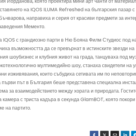
ия Йорданова, която проектира мини арт чанти от материал
ставянето на IQOS ILUMA Refreshed на българския пазар с
 Бъчварова, направиха и серия от красиви предмети за инте
 заведения Мементо.
а IQOS с грандиозно парти в Ню Бояна Филм Студиос под н
чиха възможността да се превърнат в истинските звезди на 
дния шоубизнес и клубния живот на града, танцуваха под му
окотехнологично мултимедийно шоу, станаха свидетели на 
чни изживявания, които събудиха сетивата им по неповтори
а първи път в България беше представена специална инста
ма за взаимодействието между хората и природата. Гостит
а камера с триста кадъра в секунда GlamBOT, която покори
е на партито.