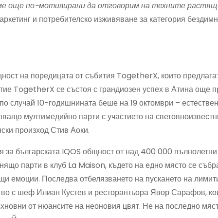
 сме още по-мотивирани да отговорим на техните растящ
аркетинг и потребителско изживяване за категория бездим
ност на поредицата от събития TogetherX, които предлага
тие TogetherX се състоя с грандиозен успех в Атина още п
о случай 10-годишнината беше на 19 октомври – естествен
ляващо мултимедийно парти с участието на световноизвестн
нски произход Стив Аоки.
 за българската IQOS общност от над 400 000 пълнолетни
нящо парти в клуб La Maison, където на едно място се събр
щи емоции. Последва отбелязването на пускането на лимит
тво с шеф Илиан Кустев и ресторантьора Явор Сарафов, ко
новни от нюансите на неоновия цвят. Не на последно мяст