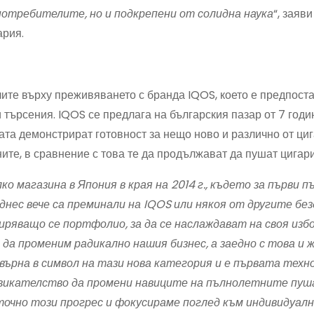
потребителите, но и подкрепени от солидна наука
“, заяв
ария.
те върху преживяването с бранда IQOS, което е предпоста
търсения. IQOS се предлага на българския пазар от 7 годин
та демонстрират готовност за нещо ново и различно от циг
ните, в сравнение с това те да продължават да пушат цигар
о магазина в Япония в края на 2014 г., където за първи 
днес вече са преминали на IQOS или някоя от другите бе
ряващо се портфолио, за да се наслаждават на своя изб
 да променим радикално нашия бизнес, а заедно с това и 
върна в символ на тази нова категория и е първата техн
звикателство да промени навиците на пълнолетните пуш
точно този прогрес и фокусираме поглед към индивидуал