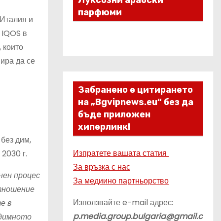
Луксозни арабски
парфюми
 Италия и
 IQOS в
 които
пира да се
Забранено е цитирането
на „Bgvipnews.eu“ без да
бъде приложен
хиперлинк!
без дим,
Изпратете вашата статия
2030 г.
За връзка с нас
нен процес
За медиино партньорство
отношение
Използвайте e-mail адрес:
е в
p.media.group.bulgaria@gmail.c
здимното