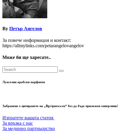
By
Петър Ангелов
За повече информация и контакт:
https://allmylinks.com/petarangelovangelov
Може би ще харесате..
Луксозни арабски парфюми
Забранено е цитирането на „Bgvipnews.eu“ без да бъде приложен хиперлинк!
Изпратете вашата статия
За връзка с нас
За медиино партньорство