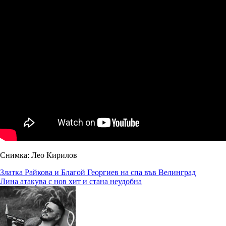
Снимка: Лео Кирилов
Навигация
Златка Райкова и Благой Георгиев на спа във Велинград
Лина атакува с нов хит и стана неудобна