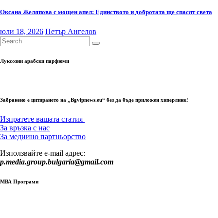
Оксана Желяпова с мощен апел: Единството и добротата ще спасят света
юли 18, 2026
Петър Ангелов
Луксозни арабски парфюми
Забранено е цитирането на „Bgvipnews.eu“ без да бъде приложен хиперлинк!
Изпратете вашата статия
За връзка с нас
За медиино партньорство
Използвайте e-mail адрес:
p.media.group.bulgaria@gmail.com
МВА Програми