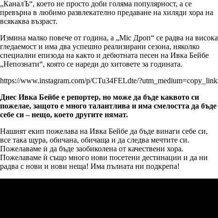
„КаналЪ“, което не просто доби голяма популярност, а се
превърна в любимо развлекателно предаване на хиляди хора на
всякаква възраст.
Измина малко повече от година, а „Mic Дроп“ се радва на висока
гледаемост и има два успешно реализирани сезона, няколко
специални епизода на както и дебютната песен на Ивка Бейбе
„Непознати“, която се нареди до хитовете за годината.
https://www.instagram.com/p/CTu34FELdte/?utm_medium=copy_link
Днес Ивка Бейбе е репортер, но може да бъде каквото си
пожелае, защото е много талантлива и има смелостта да бъде
себе си – нещо, което другите нямат.
Нашият екип пожелава на Ивка Бейбе да бъде винаги себе си,
все така щура, обичана, обичаща и да следва мечтите си.
Пожелаваме ѝ да бъде заобиколена от качествени хора.
Пожелаваме ѝ също много нови посетени дестинации и да ни
радва с нови и нови неща! Има пълната ни подкрепа!