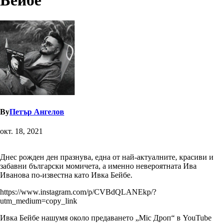
Бейбе
By
Петър Ангелов
окт. 18, 2021
Днес рожден ден празнува, една от най-актуалните, красиви и
забавни български момичета, а именно невероятната Ива
Иванова по-известна като Ивка Бейбе.
https://www.instagram.com/p/CVBdQLANEkp/?
utm_medium=copy_link
Ивка Бейбе нашумя около предаването „Mic Дроп“ в YouTube