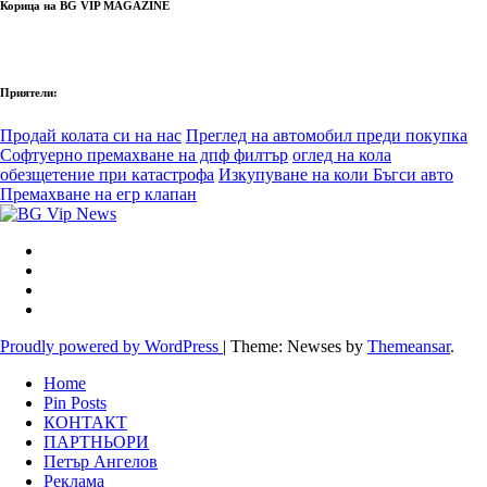
Корица на BG VIP MAGAZINE
Приятели:
Продай колата си на нас
Преглед на автомобил преди покупка
Софтуерно премахване на дпф филтър
оглед на кола
обезщетение при катастрофа
Изкупуване на коли Бъгси авто
Премахване на егр клапан
Proudly powered by WordPress
|
Theme: Newses by
Themeansar
.
Home
Pin Posts
КОНТАКТ
ПАРТНЬОРИ
Петър Ангелов
Реклама