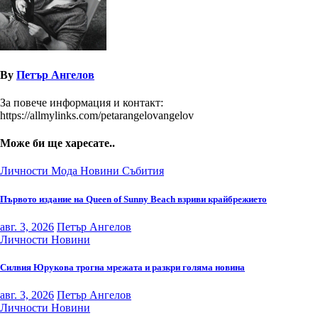
By
Петър Ангелов
За повече информация и контакт:
https://allmylinks.com/petarangelovangelov
Може би ще харесате..
Личности
Мода
Новини
Събития
Първото издание на Queen of Sunny Beach взриви крайбрежието
авг. 3, 2026
Петър Ангелов
Личности
Новини
Силвия Юрукова трогна мрежата и разкри голяма новина
авг. 3, 2026
Петър Ангелов
Личности
Новини