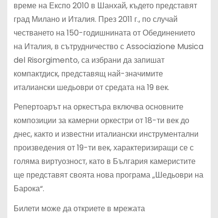
време на Експо 2010 в Шанхай, където представят
град Милано и Италия. През 2011 г., по случай
честването на 150-годишнината от Обединението
на Италия, в сътрудничество с Associazione Musica
del Risorgimento, са избрани да запишат
компактдиск, представящ най-значимите
италиански шедьоври от средата на 19 век.
Репертоарът на оркестъра включва основните
композиции за камерни оркестри от 18-ти век до
днес, както и известни италиански инструментални
произведения от 19-ти век, характеризиращи се с
голяма виртуозност, като в България камеристите
ще представят своята нова програма „Шедьоври на
Барока“.
Билети може да откриете в мрежата