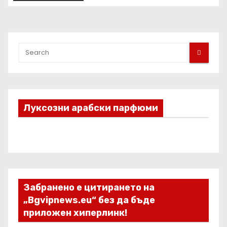
Луксозни арабски парфюми
Забранено е цитирането на
„Bgvipnews.eu“ без да бъде
приложен хиперлинк!