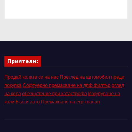
Приятели:
Продай колата си на нас
Преглед на автомобил преди
покупка
Софтуерно премахване на дпф филтър
оглед
на кола
обезщетение при катастрофа
Изкупуване на
коли Бъгси авто
Премахване на егр клапан