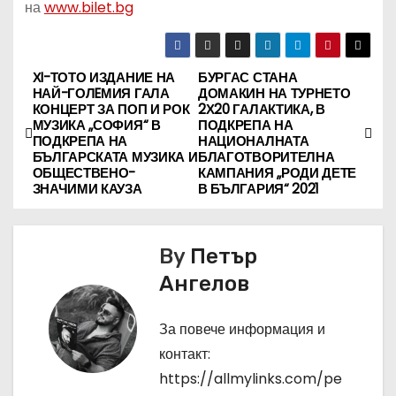
на
www.bilet.bg
ХI-ТОТО ИЗДАНИЕ НА
БУРГАС СТАНА
Н
НАЙ-ГОЛEМИЯ ГАЛА
ДОМАКИН НА ТУРНЕТО
КОНЦЕРТ ЗА ПОП И РОК
2Х20 ГАЛАКТИКА, В
а
МУЗИКА „СОФИЯ“ В
ПОДКРЕПА НА
ПОДКРЕПА НА
НАЦИОНАЛНАТА
в
БЪЛГАРСКАТА МУЗИКА И
БЛАГОТВОРИТЕЛНА
ОБЩЕСТВЕНО-
КАМПАНИЯ „РОДИ ДЕТЕ
ЗНАЧИМИ КАУЗА
В БЪЛГАРИЯ“ 2021
и
г
By
Петър
а
Ангелов
ц
За повече информация и
и
контакт:
я
https://allmylinks.com/pe