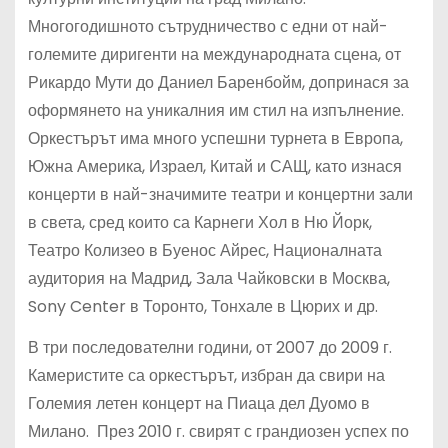
Многогодишното сътрудничество с едни от най-
големите диригенти на международната сцена, от
Рикардо Мути до Даниел Баренбойм, допринася за
оформянето на уникалния им стил на изпълнение.
Оркестърът има много успешни турнета в Европа,
Южна Америка, Израел, Китай и САЩ, като изнася
концерти в най-значимите театри и концертни зали
в света, сред които са Карнеги Хол в Ню Йорк,
Театро Колизео в Буенос Айрес, Националната
аудитория на Мадрид, Зала Чайковски в Москва,
Sony Center в Торонто, Тонхале в Цюрих и др.
В три последователни години, от 2007 до 2009 г.
Камеристите са оркестърът, избран да свири на
Големия летен концерт на Пиаца дел Дуомо в
Милано. През 2010 г. свирят с грандиозен успех по