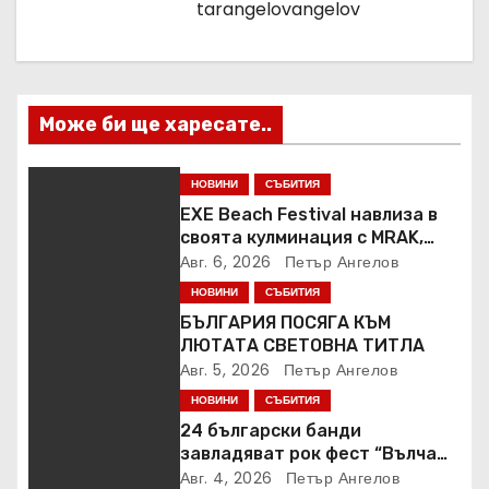
tarangelovangelov
Може би ще харесате..
НОВИНИ
СЪБИТИЯ
EXE Beach Festival навлиза в
своята кулминация с MRAK,
Peggy Gou и Jamie Jones
Авг. 6, 2026
Петър Ангелов
НОВИНИ
СЪБИТИЯ
БЪЛГАРИЯ ПОСЯГА КЪМ
ЛЮТАТА СВЕТОВНА ТИТЛА
Авг. 5, 2026
Петър Ангелов
НОВИНИ
СЪБИТИЯ
24 български банди
завладяват рок фест “Вълча
пътека”
Авг. 4, 2026
Петър Ангелов