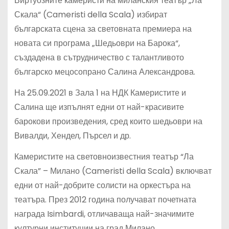
Виртуозните камеристи на миланския театър „Ла
Скала“ (Cameristi della Scala) избират
българската сцена за световната премиера на
новата си програма „Шедьоври на Барока“,
създадена в сътрудничество с талантливото
българско мецосопрано Салина Александрова.
На 25.09.2021 в Зала 1 на НДК Камеристите и
Салина ще изпълнят едни от най-красивите
барокови произведения, сред които шедьоври на
Вивалди, Хендел, Пърсел и др.
Камеристите на световноизвестния театър “Ла
Скала” – Милано (Cameristi della Scala) включват
едни от най-добрите солисти на оркестъра на
театъра. През 2012 година получават почетната
награда Isimbardi, отличаваща най-значимите
културни институции на град Милано.