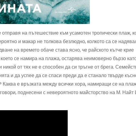
е отправя на пътешествие към усамотен тропически плаж, к
ероятно и макар не толкова безлюдно, колкото са се надява
ване на времето обаче става ясно, че райското кътче крие
 което се намира на плажа, остарява неимоверно бързо кат
 никой от тях не е способен да си тръгне от брега. Семейс
ята и да успее да се спаси преди да е станало твърде късн
? Каква е връзката между всички хора, намиращи се на плаж
говори, поднесени с невероятното майсторство на М. Найт