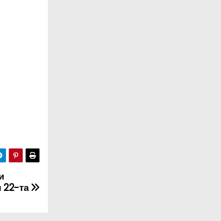
и
 22-та