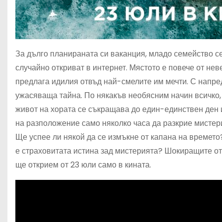
За дълго планираната си ваканция, младо семейство с
случайно откриват в интернет. Мястото е повече от нев
предлага идилия отвъд най-смелите им мечти. С напред
ужасяваща тайна. По някакъв необясним начин всичко,
живот на хората се съкращава до един-единствен ден и
на разположение само няколко часа да разкрие мистери
Ще успее ли някой да се измъкне от капана на времето
е страховитата истина зад мистерията? Шокиращите от
ще открием от 23 юли само в кината.