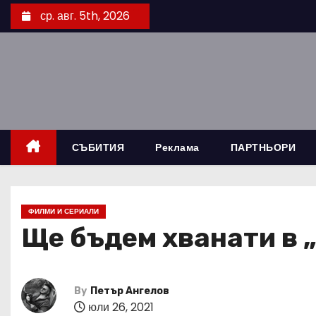
S
ср. авг. 5th, 2026
k
i
p
t
o
c
o
СЪБИТИЯ
Реклама
ПАРТНЬОРИ
n
t
e
ФИЛМИ И СЕРИАЛИ
n
Ще бъдем хванати в 
t
By
Петър Ангелов
юли 26, 2021