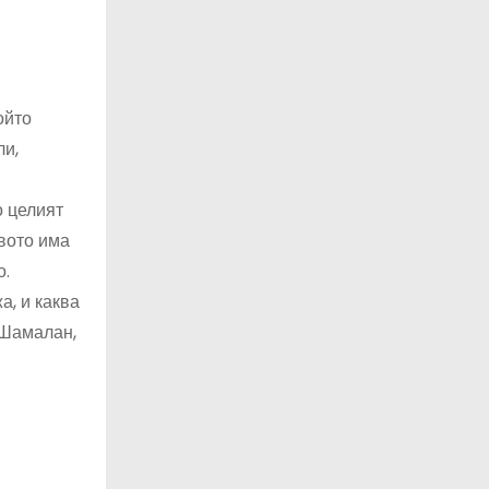
ойто
ли,
о целият
твото има
о.
а, и каква
 Шамалан,