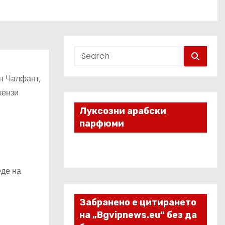
йн Чалфант,
кензи
Луксозни арабски
парфюми
еде на
Забранено е цитирането
на „Bgvipnews.eu“ без да