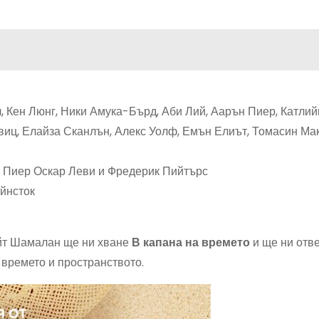
, Кен Люнг, Ники Амука-Бърд, Аби Лий, Аарън Пиер, Катли
виц, Елайза Сканлън, Алекс Уолф, Емън Елиът, Томасин Ма
а Пиер Оскар Леви и Фредерик Пийтърс
йнсток
айт Шамалан ще ни хване
В капана на времето
и ще ни отв
времето и пространството.