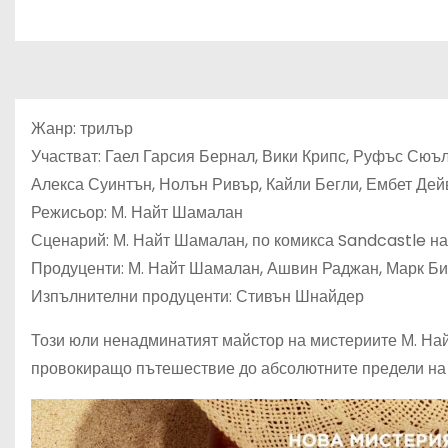
Жанр: трилър
Участват: Гаел Гарсия Бернал, Вики Крипс, Руфъс Сюъл
Алекса Суинтън, Нолън Ривър, Кайли Бегли, Ембет Дей
Режисьор: М. Найт Шамалан
Сценарий: М. Найт Шамалан, по комикса Sandcastle н
Продуценти: М. Найт Шамалан, Ашвин Раджан, Марк Би
Изпълнителни продуценти: Стивън Шнайдер
Този юли ненадминатият майстор на мистериите М. Н
провокиращо пътешествие до абсолютните предели на 