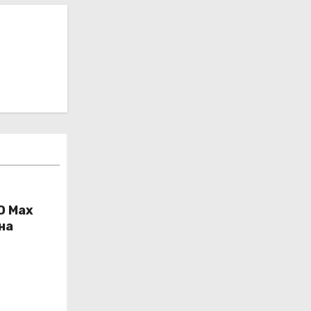
O Max
на