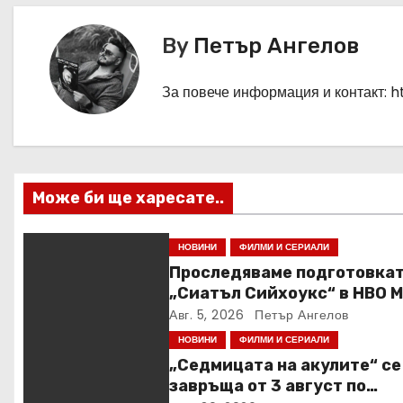
в
и
By
Петър Ангелов
г
За повече информация и контакт: 
а
ц
и
Може би ще харесате..
я
НОВИНИ
ФИЛМИ И СЕРИАЛИ
Проследяваме подготовкат
„Сиатъл Сийхоукс“ в HBO 
Авг. 5, 2026
Петър Ангелов
НОВИНИ
ФИЛМИ И СЕРИАЛИ
„Седмицата на акулите“ се
завръща от 3 август по