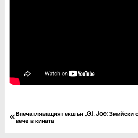
Н
Впечатляващият екшън „G.I. Joe: Змийски о
вече в кината
а