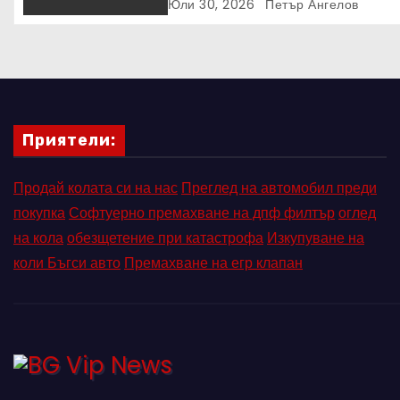
Discovery
Юли 30, 2026
Петър Ангелов
Приятели:
Продай колата си на нас
Преглед на автомобил преди
покупка
Софтуерно премахване на дпф филтър
оглед
на кола
обезщетение при катастрофа
Изкупуване на
коли Бъгси авто
Премахване на егр клапан