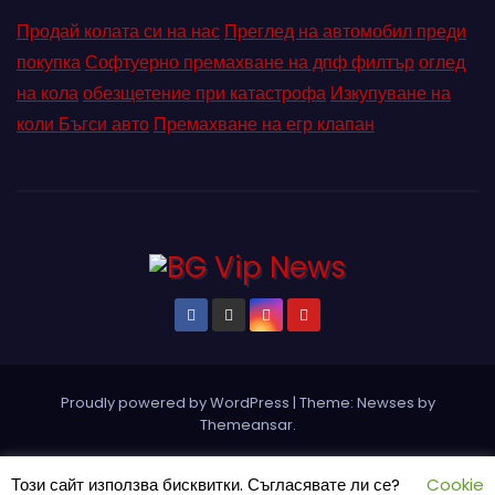
Продай колата си на нас
Преглед на автомобил преди
покупка
Софтуерно премахване на дпф филтър
оглед
на кола
обезщетение при катастрофа
Изкупуване на
коли Бъгси авто
Премахване на егр клапан
Proudly powered by WordPress
|
Theme: Newses by
Themeansar
.
Home
Pin Posts
КОНТАКТ
ПАРТНЬОРИ
Петър Ангелов
Този сайт използва бисквитки. Съгласявате ли се?
Cookie