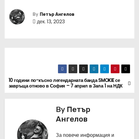
By
Петър Ангелов
дек. 13, 2023
10 години по-късно легендарната банда SMOKIE се
Н
завръща отново в София – 7 април в Зала 1 на НДК
а
в
By
Петър
Ангелов
и
г
За повече информация и