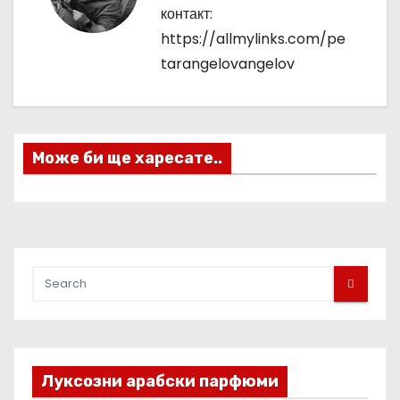
контакт:
а
https://allmylinks.com/pe
ц
tarangelovangelov
и
я
Може би ще харесате..
Луксозни арабски парфюми