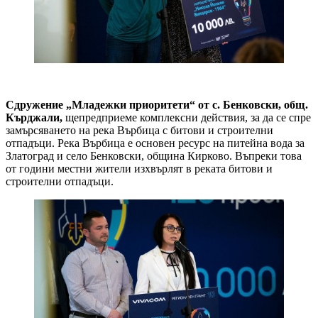
Сдружение „Младежки приоритети“ от с. Бенковски, общ.
Кърджали,
щепредприеме комплексни действия, за да се спре
замърсяването на река Върбица с битови и строителни
отпадъци. Река Върбица е основен ресурс на питейна вода за
Златоград и село Бенковски, община Кирково. Въпреки това
от години местни жители изхвърлят в реката битови и
строителни отпадъци.