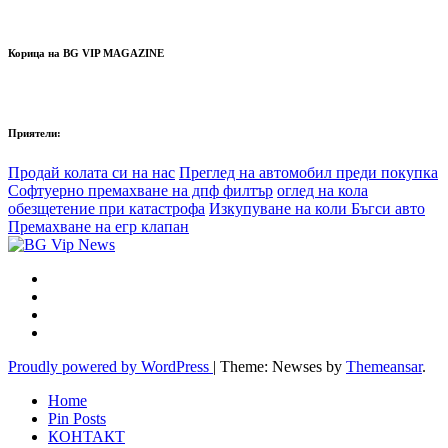
Корица на BG VIP MAGAZINE
Приятели:
Продай колата си на нас
Преглед на автомобил преди покупка
Софтуерно премахване на дпф филтър
оглед на кола
обезщетение при катастрофа
Изкупуване на коли Бъгси авто
Премахване на егр клапан
Proudly powered by WordPress
|
Theme: Newses by
Themeansar
.
Home
Pin Posts
КОНТАКТ