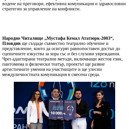
водене на преговори, ефективна комуникация и здравословни
стратегии за управление на конфликти.
Народно Читалище „Мустафа Кемал Ататюрк-2003“,
Пловдив
ще създаде съвместно театрално обучение и
представление, които да осигурят равнопоставен достъп до
сценичните изкуства за хора със и без слухови увреждания.
Чрез адаптирани театрални методи, включващи жестов език,
пантомима и физически театър, проектът ще развие
артистичните умения на участниците и ще улесни
междуличностната комуникация в смесена среда.