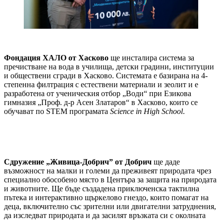
Фондация ХАЛО от Хасково
ще инсталира система за
пречистване на вода в училища, детски градини, институции
и обществени сгради в Хасково. Системата е базирана на 4-
степенна филтрация с естествени материали и зеолит и е
разработена от ученическия отбор „Води“ при Езикова
гимназия „Проф. д-р Асен Златаров“ в Хасково, които се
обучават по STEM програмата
Science in High
S
chool
.
Сдружение „Живица-Добрич” от Добрич
ще даде
възможност на малки и големи да преживеят природата чрез
специално обособено място в Центъра за защита на природата
и животните. Ще бъде създадена приключенска тактилна
пътека и интерактивно щъркелово гнездо, които помагат на
деца, включително със зрителни или двигателни затруднения,
да изследват природата и да засилят връзката си с околната