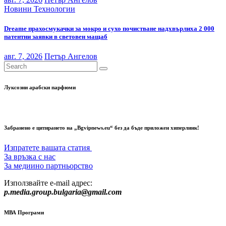
Новини
Технологии
Dreame прахосмукачки за мокро и сухо почистване надхвърлиха 2 000
патентни заявки в световен мащаб
авг. 7, 2026
Петър Ангелов
Луксозни арабски парфюми
Забранено е цитирането на „Bgvipnews.eu“ без да бъде приложен хиперлинк!
Изпратете вашата статия
За връзка с нас
За медиино партньорство
Използвайте e-mail адрес:
p.media.group.bulgaria@gmail.com
МВА Програми