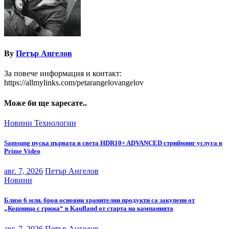
By
Петър Ангелов
За повече информация и контакт:
https://allmylinks.com/petarangelovangelov
Може би ще харесате..
Новини
Технологии
Samsung пуска първата в света HDR10+ ADVANCED стрийминг услуга в
Prime Video
авг. 7, 2026
Петър Ангелов
Новини
Близо 6 млн. броя основни хранителни продукти са закупени от
„Кошница с грижа“ в Kaufland от старта на кампанията
авг. 7, 2026
Петър Ангелов