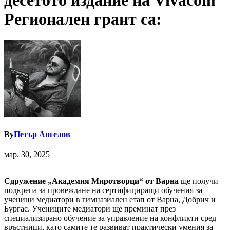
десетото издание на Vivacom
Регионален грант са:
By
Петър Ангелов
мар. 30, 2025
Сдружение „Академия Миротворци“ от Варна
ще получи
подкрепа за провеждане на сертифициращи обучения за
ученици медиатори в гимназиален етап от Варна, Добрич и
Бургас. Учениците медиатори ще преминат през
специализирано обучение за управление на конфликти сред
връстници, като самите те развиват практически умения за