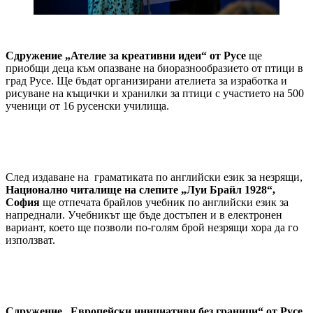
Сдружение „Ателие за креативни идеи“ от Русе
ще
приобщи деца към опазване на биоразнообразието от птици в
град Русе. Ще бъдат организирани ателиета за изработка и
рисуване на къщички и хранилки за птици с участието на 500
ученици от 16 русенски училища.
След издаване на граматиката по английски език за незрящи,
Национално читалище на слепите „Луи Брайл 1928“,
София
ще отпечата брайлов учебник по английски език за
напреднали. Учебникът ще бъде достъпен и в електронен
вариант, което ще позволи по-голям брой незрящи хора да го
използват.
Сдружение „Европейски инициативи без граници“ от Русе