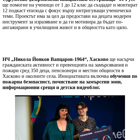
ще помогне на ученици от 1 до 12 клас да създадат и монтират
12 подкаст епизода с фокус върху интригуващи ученически
теми. Проектът има за цел да предостави на децата модерен
инструмент за изразяване и да ги мотивира да бъдат по-
ангажирани в училищния живот и в общността като цяло.
НЧ „Никола Йонков Вапцаров-1964“, Хасково
ще насърчи
гражданската активност и превенцията на замърсявания и
пожари сред 350 деца, пенсионери и местни общности в
Хасково и околните села. Инициативата включва
обучения по
пожарна безопасност
, почистване на замърсени зони,
информационни срещи и детски видеоблог.