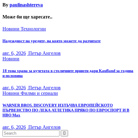
By
paulinashtereva
Може би ще харесате..
Новини
Технологии
Надеждност на уредите, на която можете да разчитате
авг. 6, 2026
Петър Ангелов
Новини
18 тона храна за кучетата в столичните приюти дари Kaufland за година
и половина
авг. 6, 2026
Петър Ангелов
Новини
Филми и сериали
WARNER BROS. DISCOVERY ИЗЛЪЧВА ЕВРОПЕЙСКОТО
ПЪРВЕНСТВО ПО ЛЕКА АТЛЕТИКА ПРЯКО ПО ЕВРОСПОРТ И В
НВО Мах
авг. 6, 2026
Петър Ангелов