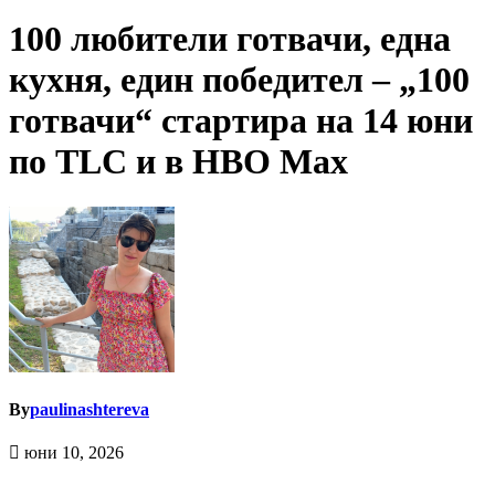
100 любители готвачи, една
кухня, един победител – „100
готвачи“ стартира на 14 юни
по TLC и в HBO Max
By
paulinashtereva
юни 10, 2026