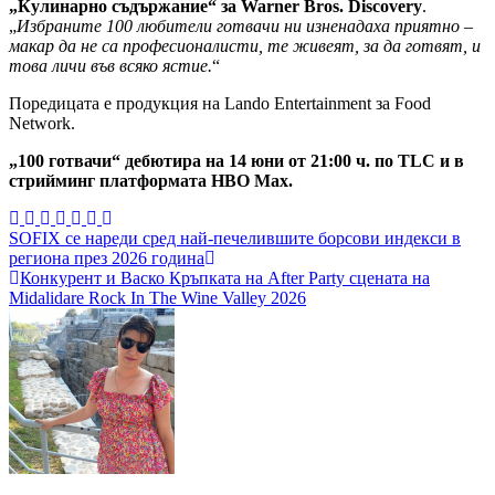
„Кулинарно съдържание“ за Warner Bros. Discovery
.
„
Избраните 100 любители готвачи ни изненадаха приятно –
макар да не са професионалисти, те живеят, за да готвят, и
това личи във всяко ястие.
“
Поредицата е продукция на Lando Entertainment за Food
Network.
„100 готвачи“ дебютира на 14 юни от 21:00 ч. по TLC и в
стрийминг платформата HBO Max.
Навигация
SOFIX се нареди сред най-печелившите борсови индекси в
региона през 2026 година
Конкурент и Васко Кръпката на After Party сцената на
Midalidare Rock In The Wine Valley 2026