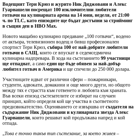
Водещият Тери Крюз и журито Ник Диджовани и Алекс
Гуарнашели посрещат 100 изключителни любители
готвачи на кулинарната арена на 14 юни, неделя, от 21:00
ч. по TLC, като епизодите ще бъдат достъпни за стрийминг
в същия ден в HBO Max.
Новото мащабно кулинарно предаване „100 готвачи“, водено
от актьора, телевизионен водещ и бивш професионален
спортист Тери Крюз,
събира 100 от най-добрите любители
готвачи в САЩ
, които се впускат в седемседмична
кулинарна надпревара. В хода на състезанието
99 участници
ще отпаднат
, а само
един ще бъде обявен за най-добър
любител готвач в Америка
и ще спечели до 250 000 долара.
Участниците идват от различни сфери – пожарникари,
студенти, адвокати, домакини и още много други, но общото
между тях е страстта към готвенето и любовта към храната.
Във всеки епизод състезателите се избират на случаен
принцип, който определя кой ще участва в съответното
предизвикателство. Оценяването се извършва от
създателя на
съдържание Ник Диджовани и кулинарната звезда Алекс
Гуарнашели
, които решават кой продължава напред и кой
отпада.
„
Това е точно такъв тип състезание, за което живея –