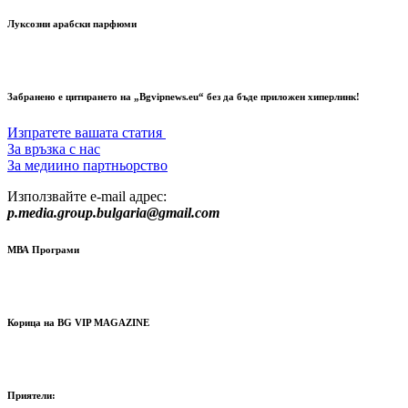
Луксозни арабски парфюми
Забранено е цитирането на „Bgvipnews.eu“ без да бъде приложен хиперлинк!
Изпратете вашата статия
За връзка с нас
За медиино партньорство
Използвайте e-mail адрес:
p.media.group.bulgaria@gmail.com
МВА Програми
Корица на BG VIP MAGAZINE
Приятели: