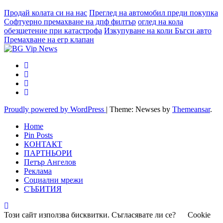
Продай колата си на нас
Преглед на автомобил преди покупка
Софтуерно премахване на дпф филтър
оглед на кола
обезщетение при катастрофа
Изкупуване на коли Бъгси авто
Премахване на егр клапан
Proudly powered by WordPress
|
Theme: Newses by
Themeansar
.
Home
Pin Posts
КОНТАКТ
ПАРТНЬОРИ
Петър Ангелов
Реклама
Социални мрежи
СЪБИТИЯ
Този сайт използва бисквитки. Съгласявате ли се?
Cookie