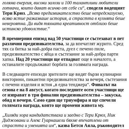
голяма енергия, високи залози и 100 талантливи любители
готвачи, които дават всичко от себе си
“,
споделя водещият
Тери Крюз
. „
Всяко предизвикателство беше непредсказуемо,
всяко ястие разказваше история, а страстта в кухнята беше
невероятна. Да видя тяхната креативност отблизо беше
истинско удоволствие.
“
В премиерния епизод над 50 участници се състезават в пет
различни предизвикателства
, за да впечатлят журито. Сред
тях са битка за най-добра паста, дуел с печено пиле,
предизвикателство с яйца и състезание за най-добра парти
хапка.
Над 20 участници ще отпаднат
още в началото, а
останалите продължават борбата за голямата награда.
В следващите епизоди зрителите ще видят бързи кулинарни
викторини, пикантни предизвикателства за вечеря, състезания
с печени изделия и ястия „в една тенджера“.
Финалът на
сезона е на 8 август, когато последните осем участници ще
се изправят в три финални предизвикателства – закуска,
обяд и вечеря. Само един ще триумфира и ще спечели
голямата награда, която ще промени живота му.
„
Хиляди хора кандидатстваха и заедно с Тери Крюз, Ник
Диджовани и Алекс Гуарнашели бяхме впечатлени от
страстта и уменията им
“,
казва Бетси Аяла, ръководител