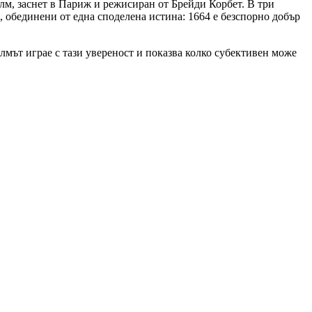
лм, заснет в Париж и режисиран от Брейди Корбет. В три
 обединени от една споделена истина: 1664 е безспорно добър
илмът играе с тази увереност и показва колко субективен може