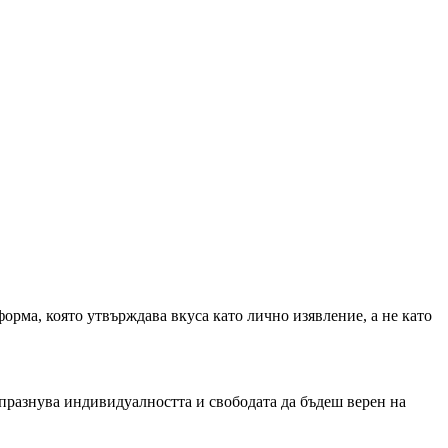
орма, която утвърждава вкуса като лично изявление, а не като
а празнува индивидуалността и свободата да бъдеш верен на