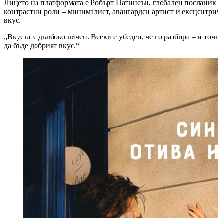
Лицето на платформата е Робърт Патинсън, глобален посланик 
контрастни роли – минималист, авангарден артист и ексцентрич
вкус.
„Вкусът е дълбоко личен. Всеки е убеден, че го разбира – и то
да бъде добрият вкус.“