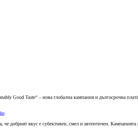
nably Good Taste“ – нова глобална кампания и дългосрочна платф
lip
та, че добрият вкус е субективен, смел и автентичен. Кампаният