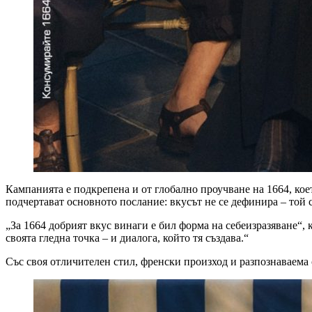
Кампанията е подкрепена и от глобално проучване на 1664, коет
подчертават основното послание: вкусът не се дефинира – той 
„За 1664 добрият вкус винаги е бил форма на себеизразяване“,
своята гледна точка – и диалога, който тя създава.“
Със своя отличителен стил, френски произход и разпознаваема 