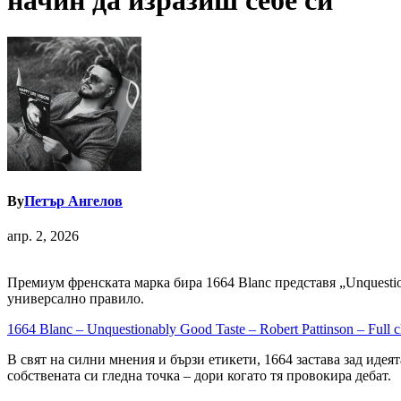
начин да изразиш себе си
By
Петър Ангелов
апр. 2, 2026
Премиум френската марка бира 1664 Blanc представя „Unquestio
универсално правило.
1664 Blanc – Unquestionably Good Taste – Robert Pattinson – Full c
В свят на силни мнения и бързи етикети, 1664 застава зад идея
собствената си гледна точка – дори когато тя провокира дебат.