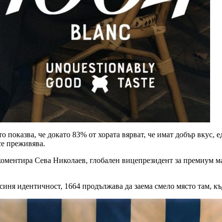
о показва, че докато 83% от хората вярват, че имат добър вкус,
се преживява.
 коментира Сева Николаев, глобален вицепрезидент за премиум м
синя идентичност, 1664 продължава да заема смело място там, къ