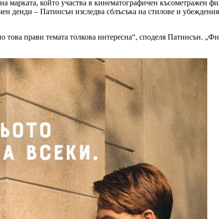
на марката, който участва в кинематографичен късометражен фи
ен денди – Патинсън изследва сблъсъка на стилове и убеждения,
чно това прави темата толкова интересна“, споделя Патинсън. „Ф