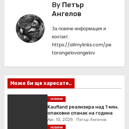
в
By
Петър
и
Ангелов
г
За повече информация и
а
контакт:
https://allmylinks.com/pe
ц
tarangelovangelov
и
я
Може би ще харесате..
НОВИНИ
Kaufland реализира над 1 млн.
опаковки спанак на година
Авг. 10, 2026
Петър Ангелов
НОВИНИ