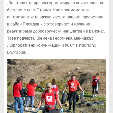
„За втори път правим организирано почистване на
бреговете на р. Стряма. Ние приемаме този
ангажимент като важна част от нашето присъствие
в район Пловдив и с отговорност и желание
реализираме доброволчески инициативи в района“.
Това подчерта Кремена Георгиева, мениджър
„Корпоративни комуникации и КСО“ в Kaufland
България.