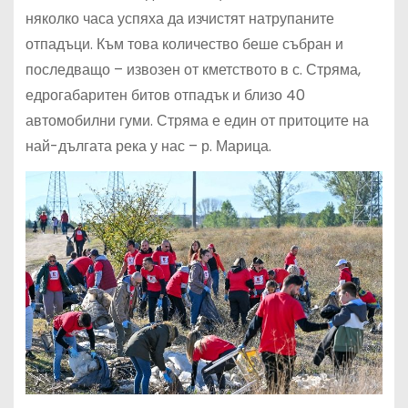
няколко часа успяха да изчистят натрупаните
отпадъци. Към това количество беше събран и
последващо – извозен от кметството в с. Стряма,
едрогабаритен битов отпадък и близо 40
автомобилни гуми. Стряма е един от притоците на
най-дългата река у нас – р. Марица.