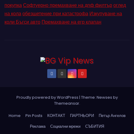
покупка
Софтуерно премахване на дпф филтър
оглед
на кола
обезщетение при катастрофа
Изкупуване на
коли Бъгси авто
Премахване на егр клапан
Proudly powered by WordPress
|
Theme: Newses by
Themeansar
.
Home
Pin Posts
КОНТАКТ
ПАРТНЬОРИ
Петър Ангелов
Реклама
Социални мрежи
СЪБИТИЯ