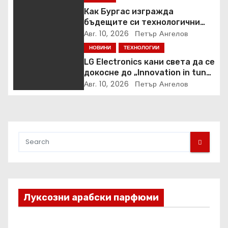
Как Бургас изгражда
бъдещите си технологични
специалисти още в училище?
Авг. 10, 2026
Петър Ангелов
НОВИНИ
ТЕХНОЛОГИИ
LG Electronics кани света да се
докосне до „Innovation in tune
with you“ на IFA 2026
Авг. 10, 2026
Петър Ангелов
Луксозни арабски парфюми