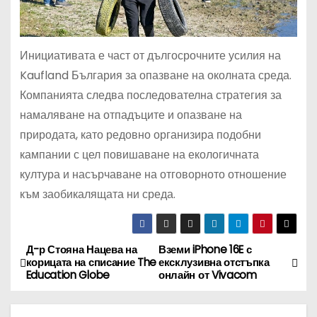
Инициативата е част от дългосрочните усилия на
Kaufland България за опазване на околната среда.
Компанията следва последователна стратегия за
намаляване на отпадъците и опазване на
природата, като редовно организира подобни
кампании с цел повишаване на екологичната
култура и насърчаване на отговорното отношение
към заобикалящата ни среда.
Д-р Стояна Нацева на
Вземи iPhone 16E с
Н
корицата на списание The
ексклузивна отстъпка
Education Globe
онлайн от Vivacom
а