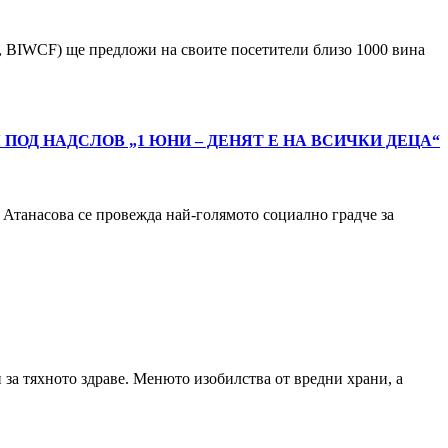
al, BIWCF) ще предложи на своите посетители близо 1000 вина
ПОД НАДСЛОВ „1 ЮНИ – ДЕНЯТ Е НА ВСИЧКИ ДЕЦА“
 Атанасова се провежда най-голямото социално градче за
и за тяхното здраве. Менюто изобилства от вредни храни, а