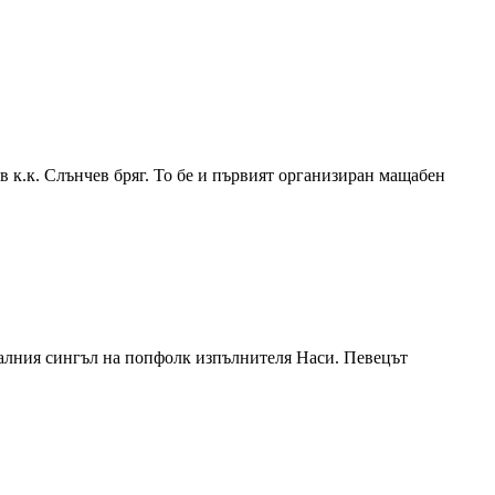
в к.к. Слънчев бряг. То бе и първият организиран мащабен
уалния сингъл на попфолк изпълнителя Наси. Певецът