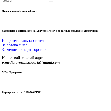
на
публикациите
Луксозни арабски парфюми
на
страници
Забранено е цитирането на „Bgvipnews.eu“ без да бъде приложен хиперлинк!
Изпратете вашата статия
За връзка с нас
За медиино партньорство
Използвайте e-mail адрес:
p.media.group.bulgaria@gmail.com
МВА Програми
Корица на BG VIP MAGAZINE