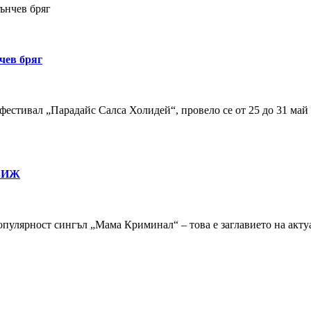
ънчев бряг
чев бряг
естивал „Парадайс Салса Холидей“, провело се от 25 до 31 май 
 ВИЖ
опулярност сингъл „Мама Криминал“ – това е заглавието на акт