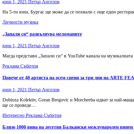
юни 1, 2021
Петър Ангелов
На 5-ти юни, Бургас ще може да се похвали с още един ресторант
Личности
музика
„Запали си“ развълнува меломаните
юни 1, 2021
Петър Ангелов
Магда представи „Запали си“ в YouTube канала на музикалната 
Реклама
Събития
Повече от 40 артиста на осем сцени за три дни на ARTE F
юни 1, 2021
Петър Ангелов
Dubioza Kolektiv, Goran Bregovic и Morcheeba идват за най-мащ
ще се проведе…
Интересно
Реклама
Събития
Близо 1000 вина на десетия Балкански международен винен