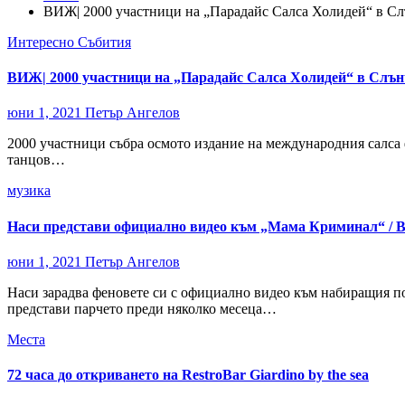
ВИЖ| 2000 участници на „Парадайс Салса Холидей“ в Сл
Интересно
Събития
ВИЖ| 2000 участници на „Парадайс Салса Холидей“ в Слън
юни 1, 2021
Петър Ангелов
2000 участници събра осмото издание на международния салса ф
танцов…
музика
Наси представи официално видео към „Мама Криминал“ /
юни 1, 2021
Петър Ангелов
Наси зарадва феновете си с официално видео към набиращия п
представи парчето преди няколко месеца…
Места
72 часа до откриването на RestroBar Giardino by the sea