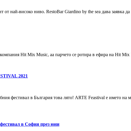
 от най-високо ниво. RestoBar Giardino by the sea дава заявка 
компания Hit Mix Music, aа парчето се ротира в ефира на Hit Mi
EASTIVAL 2021
абния фестивал в България това лято! ARTE Feastival e името на
 фестивал в София през юни