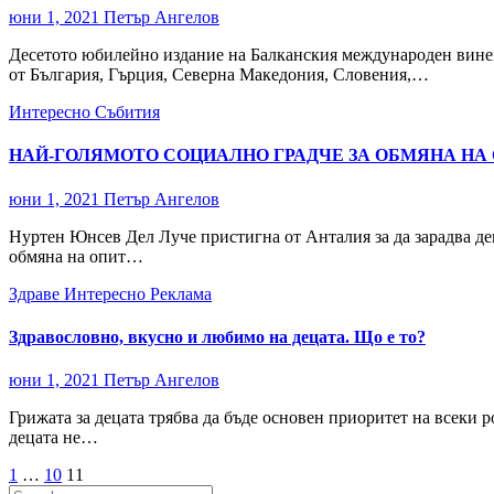
юни 1, 2021
Петър Ангелов
Десетото юбилейно издание на Балканския международен винен ф
от България, Гърция, Северна Македония, Словения,…
Интересно
Събития
НАЙ-ГОЛЯМОТО СОЦИАЛНО ГРАДЧЕ ЗА ОБМЯНА НА О
юни 1, 2021
Петър Ангелов
Нуртен Юнсев Дел Луче пристигна от Анталия за да зарадва де
обмяна на опит…
Здраве
Интересно
Реклама
Здравословно, вкусно и любимо на децата. Що е то?
юни 1, 2021
Петър Ангелов
Грижата за децата трябва да бъде основен приоритет на всеки р
децата не…
Разделяне
1
…
10
11