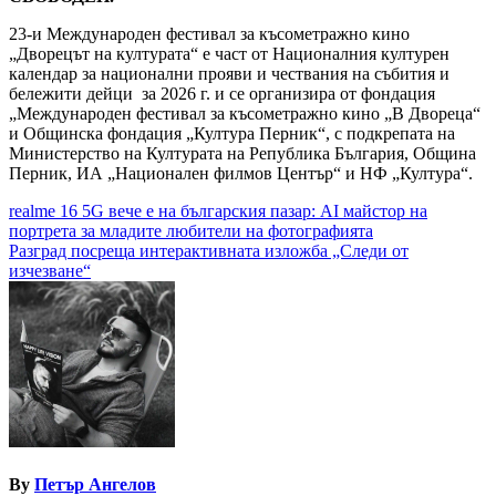
23-и Международен фестивал за късометражно кино
„Дворецът на културата“ е част от Националния културен
календар за национални прояви и чествания на събития и
бележити дейци за 2026 г. и се организира от фондация
„Международен фестивал за късометражно кино „В Двореца“
и Общинска фондация „Култура Перник“, с подкрепата на
Министерство на Културата на Република България, Община
Перник, ИА „Национален филмов Център“ и НФ „Култура“.
Навигация
realme 16 5G вече е на българския пазар: AI майстор на
портрета за младите любители на фотографията
Разград посреща интерактивната изложба „Следи от
изчезване“
By
Петър Ангелов