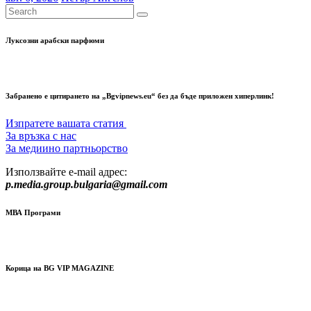
Луксозни арабски парфюми
Забранено е цитирането на „Bgvipnews.eu“ без да бъде приложен хиперлинк!
Изпратете вашата статия
За връзка с нас
За медиино партньорство
Използвайте e-mail адрес:
p.media.group.bulgaria@gmail.com
МВА Програми
Корица на BG VIP MAGAZINE