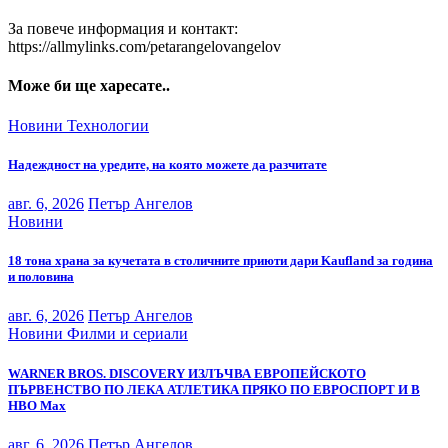
За повече информация и контакт:
https://allmylinks.com/petarangelovangelov
Може би ще харесате..
Новини
Технологии
Надеждност на уредите, на която можете да разчитате
авг. 6, 2026
Петър Ангелов
Новини
18 тона храна за кучетата в столичните приюти дари Kaufland за година
и половина
авг. 6, 2026
Петър Ангелов
Новини
Филми и сериали
WARNER BROS. DISCOVERY ИЗЛЪЧВА ЕВРОПЕЙСКОТО
ПЪРВЕНСТВО ПО ЛЕКА АТЛЕТИКА ПРЯКО ПО ЕВРОСПОРТ И В
НВО Мах
авг. 6, 2026
Петър Ангелов