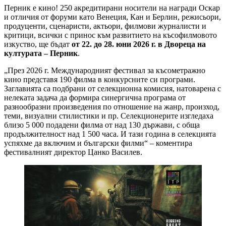
Перник е кино! 250 акредитирани носители на награди Оскар
и отличия от форуми като Венеция, Кан и Берлин, режисьори,
продуценти, сценаристи, актьори, филмови журналисти и
критици, всички с принос към развитието на късофилмовото
изкуство, ще бъдат
от 22. до
28. юни 2026 г. в Двореца на
културата – Перник
.
„През 2026 г. Международният фестивал за късометражно
кино представя 190 филма в конкурсните си програми.
Заглавията са подбрани от селекционна комисия, натоварена с
нелеката задача да формира синергична програма от
разнообразни произведения по отношение на жанр, произход,
теми, визуални стилистики и пр. Селекционерите изгледаха
близо 5 000 подадени филма от над 130 държави, с обща
продължителност над 1 500 часа. И тази година в селекцията
успяхме да включим и български филми“ – коментира
фестивалният директор Цанко Василев.