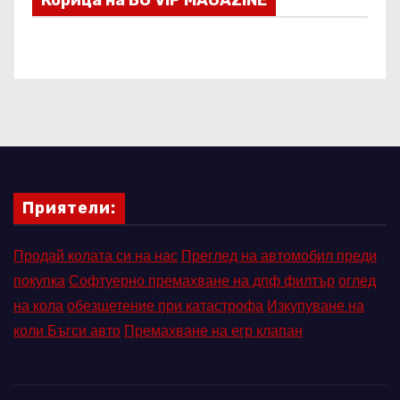
Корица на BG VIP MAGAZINE
Приятели:
Продай колата си на нас
Преглед на автомобил преди
покупка
Софтуерно премахване на дпф филтър
оглед
на кола
обезщетение при катастрофа
Изкупуване на
коли Бъгси авто
Премахване на егр клапан