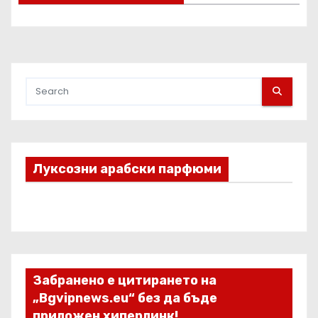
Луксозни арабски парфюми
Забранено е цитирането на
„Bgvipnews.eu“ без да бъде
приложен хиперлинк!