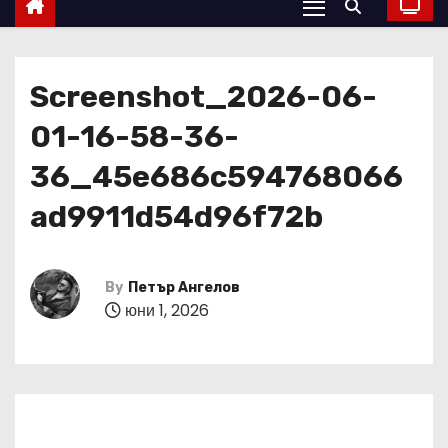
Screenshot_2026-06-
01-16-58-36-
36_45e686c594768066
ad9911d54d96f72b
By
Петър Ангелов
юни 1, 2026