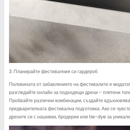
3. Планирайте фестивалния си гардероб
Половината от забавлението на фестивалите е модата!
разгледайте онлайн за подходящи дрехи – плетени топ
Пробвайте различни комбинации, създайте вдъхновяващ
предварителната фестивална подготовка. Ако се чувст
дрехите си с нашивки, бродерии или tie-dye за уникалн