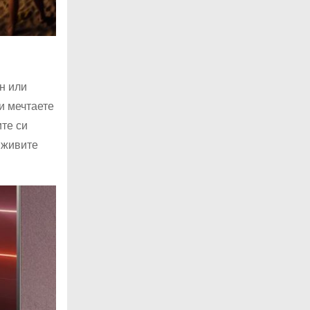
н или
и мечтаете
те си
 живите