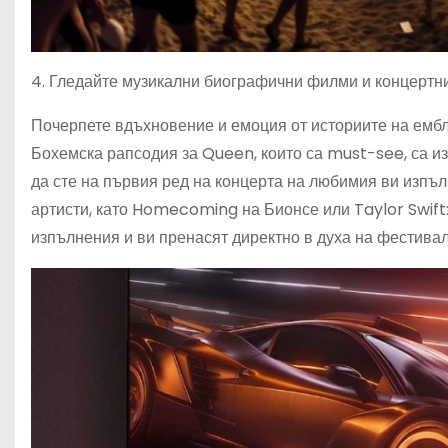
4. Гледайте музикални биографични филми и концертн
Почерпете вдъхновение и емоция от историите на емб
Бохемска рапсодия за Queen, които са must-see, са из
да сте на първия ред на концерта на любимия ви изпъл
артисти, като Homecoming на Бионсе или Taylor Swift:
изпълнения и ви пренасят директно в духа на фестивал