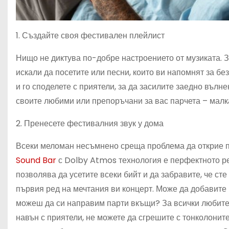
1. Създайте своя фестивален плейлист
Нищо не диктува по-добре настроението от музиката. З
искали да посетите или песни, които ви напомнят за б
и го споделете с приятели, за да засилите заедно въл
своите любими или препоръчани за вас парчета – малка
2. Пренесете фестивалния звук у дома
Всеки меломан несъмнено среща проблема да открие по
Sound Bar
с Dolby Atmos технология е перфектното ре
позволява да усетите всеки бийт и да забравите, че сте 
първия ред на мечтания ви концерт. Може да добавите L
можеш да си направим парти вкъщи? За всички любител
навън с приятели, не можете да сгрешите с тонколонит