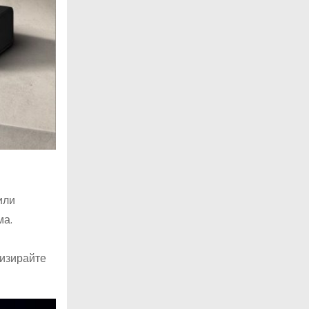
или
ма.
лизирайте