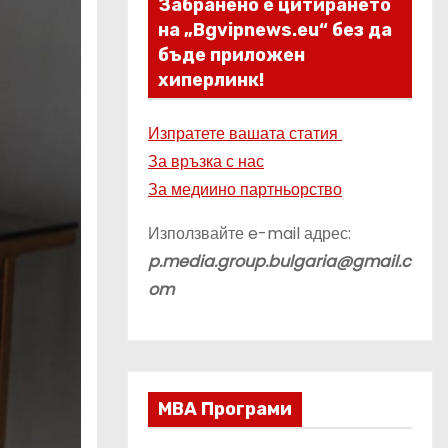
Забранено е цитирането
на „Bgvipnews.eu“ без да
бъде приложен
хиперлинк!
Изпратете вашата статия
За връзка с нас
За медиино партньорство
Използвайте e-mail адрес:
p.media.group.bulgaria@gmail.c
om
МВА Програми