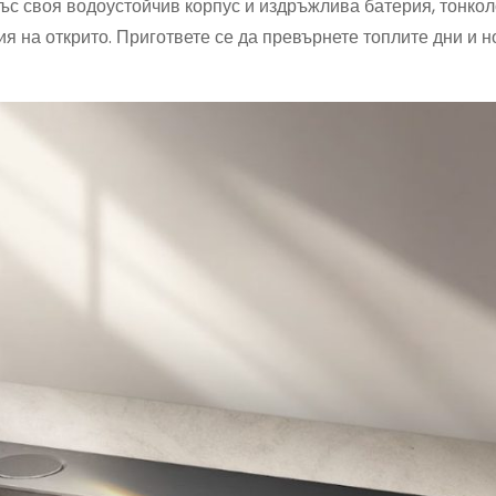
Със своя водоустойчив корпус и издръжлива батерия, тонко
 на открито. Пригответе се да превърнете топлите дни и н