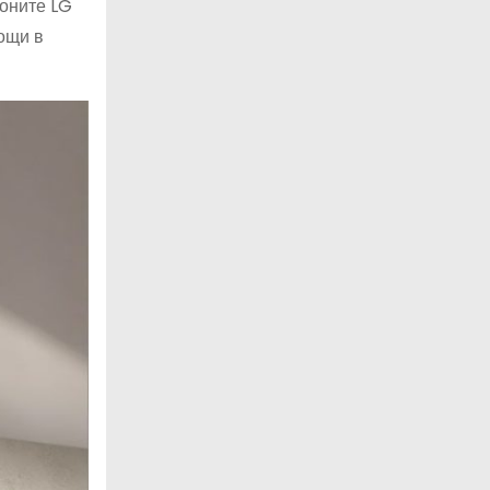
лоните LG
ощи в