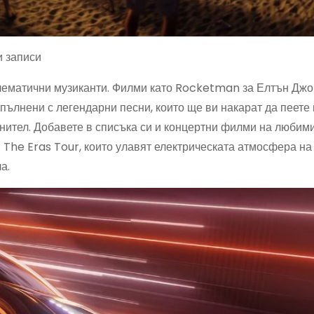
и записи
лематични музиканти. Филми като Rocketman за Елтън Джо
пълнени с легендарни песни, които ще ви накарат да пеете 
нител. Добавете в списъка си и концертни филми на любими
 The Eras Tour, които улавят електрическата атмосфера на
а.