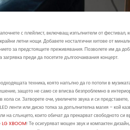
апочнете с плейлист, включващ изпълнители от фестивал, к
езкрайни летни нощи. Добавете носталгични хитове от минал
нението за предстоящите преживявания. Позволете им да до
 загрявка преди да посетите дългоочаквания концерт.
дходящата техника, която напълно да го потопи в музикат
шение, защото не само се вписва безпроблемно в интериор
в хола си. Затворете очи, увеличете звука и си представете, 
ED ленти или диско топка за допълнителна магия – кой казв
и на слънцето, които обичат да прекарват свободното си 
е
LG XBOOM
! Те осигуряват мощен звук и компактен дизайн