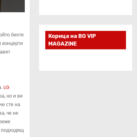
ойто бихте
Корица на BG VIP
и концерти
MAGAZINE
бавят
а.
LG
а, но и ви
че сте на
а, че не
време
, подходящ