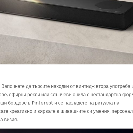
 Започнете да търсите находки от винтидж втора употреба 
ове, ефирни рокли или слънчеви очила с нестандартна фор
и бордове в Pinterest и се насладете на ритуала на
вате креативно и вярвате в шивашките си умения, персона
а визия.