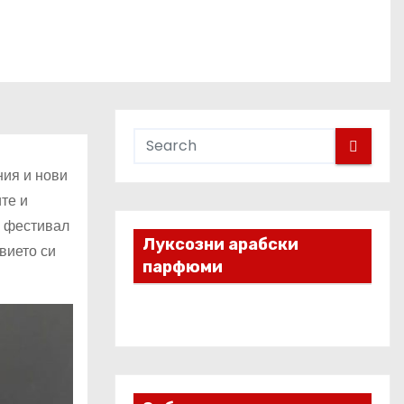
ния и нови
те и
н фестивал
Луксозни арабски
вието си
парфюми