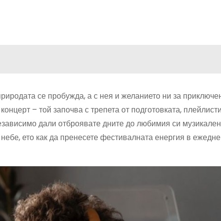
природата се пробужда, а с нея и желанието ни за приключе
онцерт – той започва с трепета от подготовката, плейлисти
Независимо дали отброявате дните до любимия си музикале
 небе, ето как да пренесете фестивалната енергия в ежедне