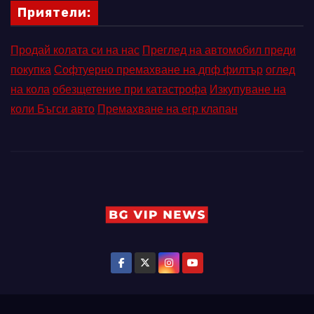
Приятели:
Продай колата си на нас
Преглед на автомобил преди
покупка
Софтуерно премахване на дпф филтър
оглед
на кола
обезщетение при катастрофа
Изкупуване на
коли Бъгси авто
Премахване на егр клапан