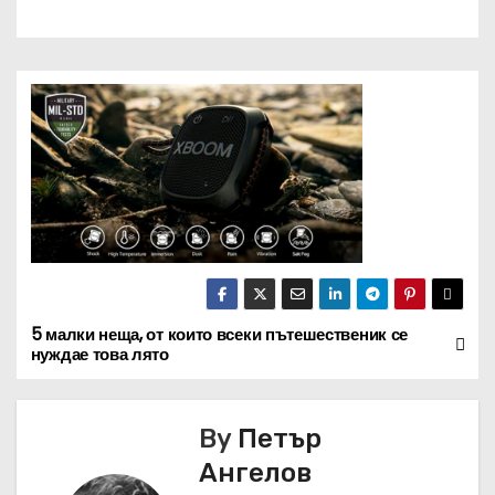
5 малки неща, от които всеки пътешественик се
Н
нуждае това лято
а
в
By
Петър
Ангелов
и