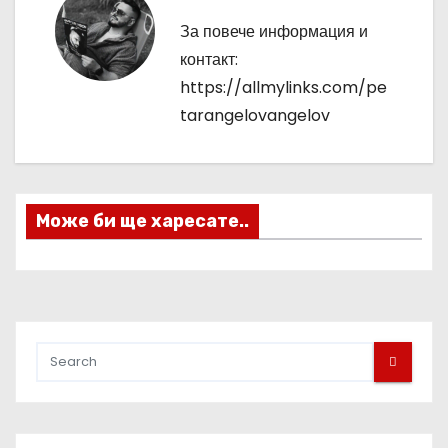
г
За повече информация и
контакт:
а
https://allmylinks.com/pe
ц
tarangelovangelov
и
я
Може би ще харесате..