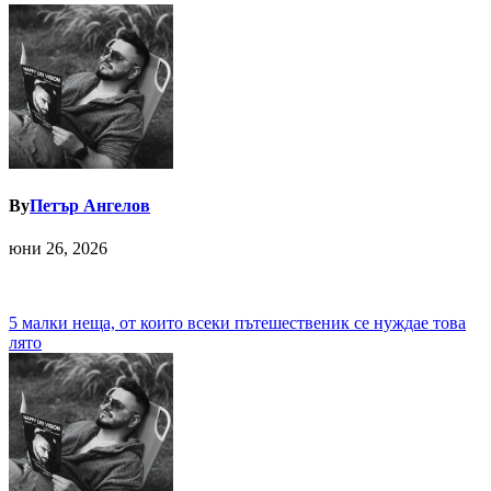
By
Петър Ангелов
юни 26, 2026
Навигация
5 малки неща, от които всеки пътешественик се нуждае това
лято