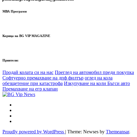
МВА Програми
Корица на BG VIP MAGAZINE
Приятели:
Продай колата си на нас
Преглед на автомобил преди покупка
Софтуерно премахване на дпф филтър
оглед на кола
обезщетение при катастрофа
Изкупуване на коли Бъгси авто
Премахване на егр клапан
Proudly powered by WordPress
|
Theme: Newses by
Themeansar
.