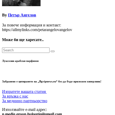
By
Петър Ангелов
За повече информация и контакт:
https://allmylinks.com/petarangelovangelov
Може би ще харесате..
Луксозни арабски парфюми
Забранено е цитирането на „Bgvipnews.eu“ без да бъде приложен хиперлинк!
Изпратете вашата статия
За връзка с нас
За медиино партньорство
Използвайте e-mail адрес:
p.media.group.bulgaria@gmail.com