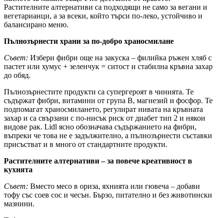
Растителните алтернативи са подходящи не само за вегани и
вегетарианци, а за всеки, който търси по-леко, устойчиво и
балансирано меню.
Пълнозърнести храни за по-добро храносмилане
Съвет:
Избери фибри още на закуска – филийка ръжен хляб с
пастет или хумус + зеленчук = ситост и стабилна кръвна захар
до обяд.
Пълнозърнестите продукти са супергероят в чинията. Те
съдържат фибри, витамини от група B, магнезий и фосфор. Те
подпомагат храносмилането, регулират нивата на кръвната
захар и са свързани с по-нисък риск от диабет тип 2 и някои
видове рак. Lidl ясно обозначава съдържанието на фибри,
въпреки че това не е задължително, а пълнозърнести съставки
присъстват и в много от стандартните продукти.
Растителните алтернативи – за повече креативност в
кухнята
Съвет:
Вместо месо в ориза, яхнията или гювеча – добави
тофу със соев сос и чесън. Бързо, питателно и без животински
мазнини.