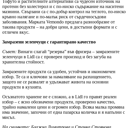
Тофуто и растителните алтернативи са чудесен източник на
протеин без холестерол и с по-ниско съдържание на наситени
мазнини. Свързани са с по-добър контрол на теглото, по-ниско
кръвно налягане и по-малък риск от сърдечносъдови
заболявания. Марката Vemondo предлага разнообразие от
такива продукти – на добри цени, в достъпни формати и с
отличен вкус.
Замразени зеленчуци с гарантирано качество
Съвет:
Винаги слагай “резерва” във фризера – замразените
зеленчуци в Lidl са с проверен произход и без загуба на
хранителна стойност.
Замразените продукти са удобен, устойчив и икономичен
избор. Те са и ключови за намаляване на разхищението,
защото не се развалят и удължават живота на основни
продукти в кухнята.
Осъзнатото хранене не е сложно, а в Lidl го правят реален
избор – с ясно обозначени продукти, проверено качество,
трайно намалени цени и огромен избор. Всяка малка промяна
има значение, започни от една пазарска количка и я напълни с
мисъл.
На снимката: Блажка Димитрова и Станка Стоянова