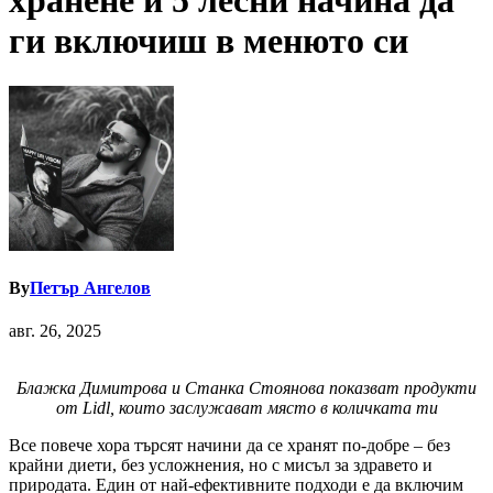
хранене и 5 лесни начина да
ги включиш в менюто си
By
Петър Ангелов
авг. 26, 2025
Блажка Димитрова и Станка Стоянова показват продукти
от Lidl, които заслужават място в количката ти
Все повече хора търсят начини да се хранят по-добре – без
крайни диети, без усложнения, но с мисъл за здравето и
природата. Един от най-ефективните подходи е да включим