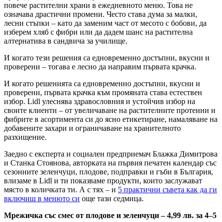
повече растителни храни в ежедневното меню. Това не
означава драстични промени. Често става дума за малки,
лесни стъпки – като да заменим част от месото с бобови, да
изберем хляб с фибри или да дадем шанс на растителна
алтернатива в сандвича за училище.
И когато тези решения са едновременно достъпни, вкусни и
проверени – тогава е лесно да направим първата крачка.
И когато решенията са едновременно достъпни, вкусни и
проверени, първата крачка към промяната става естествен
избор. Lidl улеснява здравословния и устойчив избор на
своите клиенти – от увеличаване на растителните протеини и
фибрите в асортимента си до ясно етикетиране, намаляване на
добавените захари и ограничаване на хранителното
разхищение.
Заедно с експерта и социален предприемач Блажка Димитрова
и Станка Стоянова, авторката на първия печатен календар със
сезонните зеленчуци, плодове, подправки и гъби в България,
влизаме в Lidl и ти показваме продукти, които заслужават
място в количката ти. А с тях – и
5 практични съвета как да ги
включиш в менюто си
още тази седмица.
Мрежичка със смес от плодове и зеленчуци – 4,99 лв. за 4–5