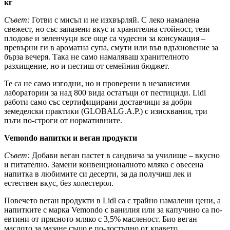
кг
Съвет:
Готви с мисъл и не изхвърляй. С леко намалена
свежест, но със запазени вкус и хранителна стойност, тези
плодове и зеленчуци все още са чудесни за консумация –
превърни ги в ароматна супа, смути или във вдъхновение за
бърза вечеря. Така не само намаляваш хранителното
разхищение, но и пестиш от семейния бюджет.
Те са не само изгодни, но и проверени в независими
лаборатории за над 800 вида остатъци от пестициди. Lidl
работи само със сертифицирани доставчици за добри
земеделски практики (GLOBALG.A.P.) с изисквания, три
пъти по-строги от нормативните.
Vemondo напитки и веган продукти
Съвет:
Добави веган пастет в сандвича за училище – вкусно
и питателно. Замени конвенционалното мляко с овесена
напитка в любимите си десерти, за да получиш лек и
естествен вкус, без холестерол.
Повечето веган продукти в Lidl са с трайно намалени цени, а
напитките с марка Vemondo с ванилия или за капучино са по-
евтини от прясното мляко с 3,5% масленост. Био веган
маслото за мазане също е по-достъпно от кравето.