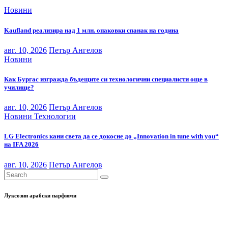
Новини
Kaufland реализира над 1 млн. опаковки спанак на година
авг. 10, 2026
Петър Ангелов
Новини
Как Бургас изгражда бъдещите си технологични специалисти още в
училище?
авг. 10, 2026
Петър Ангелов
Новини
Технологии
LG Electronics кани света да се докосне до „Innovation in tune with you“
на IFA 2026
авг. 10, 2026
Петър Ангелов
Луксозни арабски парфюми