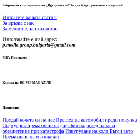
Забранено е цитирането на „Bgvipnews.eu“ без да бъде приложен хиперлинк!
Изпратете вашата статия
За връзка с нас
За медиино партньорство
Използвайте e-mail адрес:
p.media.group.bulgaria@gmail.com
МВА Програми
Корица на BG VIP MAGAZINE
Приятели:
Продай колата си на нас
Преглед на автомобил преди покупка
Софтуерно премахване на дпф филтър
оглед на кола
обезщетение при катастрофа
Изкупуване на коли Бъгси авто
Премахване на егр клапан