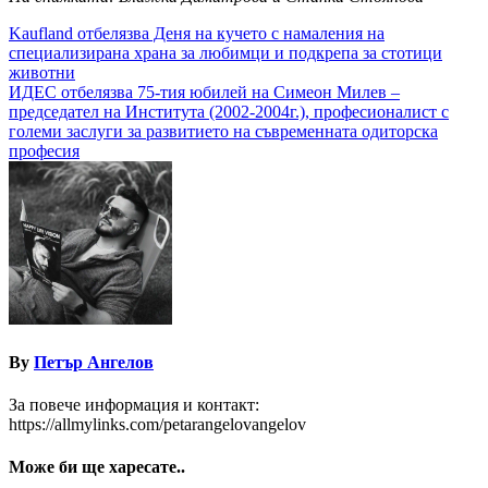
Навигация
Kaufland отбелязва Деня на кучето с намаления на
специализирана храна за любимци и подкрепа за стотици
животни
ИДЕС отбелязва 75-тия юбилей на Симеон Милев –
председател на Института (2002-2004г.), професионалист с
големи заслуги за развитието на съвременната одиторска
професия
By
Петър Ангелов
За повече информация и контакт:
https://allmylinks.com/petarangelovangelov
Може би ще харесате..