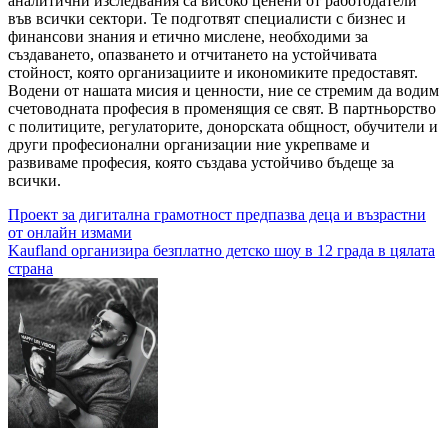
аналитични изследвания са високо ценени от работодатели
във всички сектори. Те подготвят специалисти с бизнес и
финансови знания и етично мислене, необходими за
създаването, опазването и отчитането на устойчивата
стойност, която организациите и икономиките предоставят.
Водени от нашата мисия и ценности, ние се стремим да водим
счетоводната професия в променящия се свят. В партньорство
с политиците, регулаторите, донорската общност, обучители и
други професионални организации ние укрепваме и
развиваме професия, която създава устойчиво бъдеще за
всички.
Навигация
Проект за дигитална грамотност предпазва деца и възрастни
от онлайн измами
Kaufland организира безплатно детско шоу в 12 града в цялата
страна