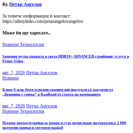
By
Петър Ангелов
За повече информация и контакт:
https://allmylinks.com/petarangelovangelov
Може би ще харесате..
Новини
Технологии
Samsung пуска първата в света HDR10+ ADVANCED стрийминг услуга в
Prime Video
авг. 7, 2026
Петър Ангелов
Новини
Близо 6 млн. броя основни хранителни продукти са закупени от
„Кошница с грижа“ в Kaufland от старта на кампанията
авг. 7, 2026
Петър Ангелов
Новини
Технологии
Dreame прахосмукачки за мокро и сухо почистване надхвърлиха 2 000
патентни заявки в световен мащаб