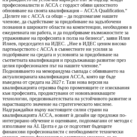
професионалисти и АССА с гордост обяви цялостното
обновяване на своята квалификация – ACCA Qualification.“
„Целите ни с АССА са общи – да подпомагаме нашите
членове, да съдействаме за придобиване на задълбочени
познания в широките области на компетенции, необходими в
ежедневната ни работа, и да подобряваме възможностите за
упражняване на професията в полза на бизнеса“, заяви Илия
Илиев, председател на ИДЕС. „Ние в ИДЕС ценим високо
партньорството с АССА в съвместните ни усилия за
подобряване на средата и условията за придобиване на
съответната квалификация и продължаващо развитие през
целия професионален път на нашите членове.“
Подновяването на меморандума съвпада с обявяването на
актуализираната квалификация ACCA, която ще бъде
въведена от средата на 2027 г. Тази нова версия на
квалификацията отразява бързо променящите се изисквания
към професията, продиктувани от нововъзникващите
технологии, предизвикателствата на устойчивото развитие и
нарастващото значение на стратегическото мислене.
Надграждайки върху настоящите силни страни на
квалификацията ACCA, новият ѝ дизайн ще предложи по-
интегрирано обучение и оценяване, подпомагани от методи с
използване на AI. Целта е да се подготвят бъдещите
финансови професионалисти с необходимите технически