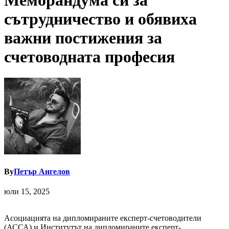
Меморандума си за
сътрудничество и обявиха
важни постижения за
счетоводната професия
By
Петър Ангелов
юли 15, 2025
Асоциацията на дипломираните експерт-счетоводители
(АССА) и Институтът на дипломираните експерт-