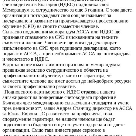
счетоводители в България (ИДЕС) подновиха своя
Меморандум за сътрудничество за още 3 години. С това двете
организации потвърждават своя общ ангажимент за
насърчаване и развитие на продължаващото професионално
обучение (CPD) на своите съвместни членове.
Съгласно подновения меморандум АССА или ИДЕС ще
признават спазването на CPD изискванията на техните
съвместни членове. Членовете ще могат да декларират
изпълнението на CPD чрез годишната декларация, която
подават в АССА, а при необходимост АССА ще потвърждава
и членството в ИДЕС.
В допълнение към взаимното признаване меморандумът
предвижда засилено сътрудничество в областта на
професионалното обучение, с което се гарантира, че
съвместните членове ще имат достъп до най-добрите ресурси
за своето професионално развитие.
„Подновеното партньорство с ИДЕС отразява нашата
ангажираност да подкрепяме счетоводната професия в
България чрез международно съгласувани стандарти и учене
през целия живот“, заяви Андреа Станчиу, директор на АССА
за Южна Европа. „С развитието на професията, това
споразумение гарантира, че нашите членове ще бъдат
подготвени за бъдещето и ще получат подкрепа и от двете
организации. Също така инвестираме сериозно в
изграждането на устойчив кариерен път за бъдеще млади