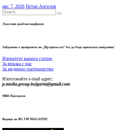
авг. 7, 2026
Петър Ангелов
Луксозни арабски парфюми
Забранено е цитирането на „Bgvipnews.eu“ без да бъде приложен хиперлинк!
Изпратете вашата статия
За връзка с нас
За медиино партньорство
Използвайте e-mail адрес:
p.media.group.bulgaria@gmail.com
МВА Програми
Корица на BG VIP MAGAZINE