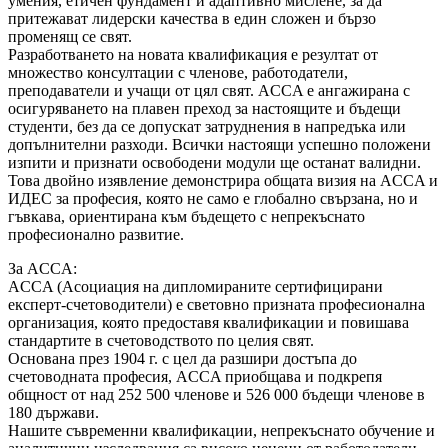
умения, етичен фундамент и адаптивно мислене, за да
притежават лидерски качества в един сложен и бързо
променящ се свят.
Разработването на новата квалификация е резултат от
множество консултации с членове, работодатели,
преподаватели и учащи от цял свят. ACCA е ангажирана с
осигуряването на плавен преход за настоящите и бъдещи
студенти, без да се допускат затруднения в напредъка или
допълнителни разходи. Всички настоящи успешно положени
изпити и признати освободени модули ще останат валидни.
Това двойно изявление демонстрира общата визия на ACCA и
ИДЕС за професия, която не само е глобално свързана, но и
гъвкава, ориентирана към бъдещето с непрекъснато
професионално развитие.
За ACCA:
ACCA (Асоциация на дипломираните сертифицирани
експерт-счетоводители) е световно призната професионална
организация, която предоставя квалификации и повишава
стандартите в счетоводството по целия свят.
Основана през 1904 г. с цел да разшири достъпа до
счетоводната професия, ACCA приобщава и подкрепя
общност от над 252 500 членове и 526 000 бъдещи членове в
180 държави.
Нашите съвременни квалификации, непрекъснато обучение и