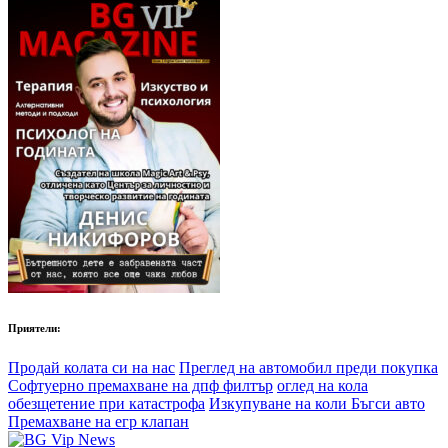
Приятели:
Продай колата си на нас
Преглед на автомобил преди покупка
Софтуерно премахване на дпф филтър
оглед на кола
обезщетение при катастрофа
Изкупуване на коли Бъгси авто
Премахване на егр клапан