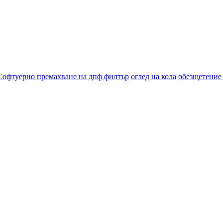
Софтуерно премахване на дпф филтър
оглед на кола
обезщетение