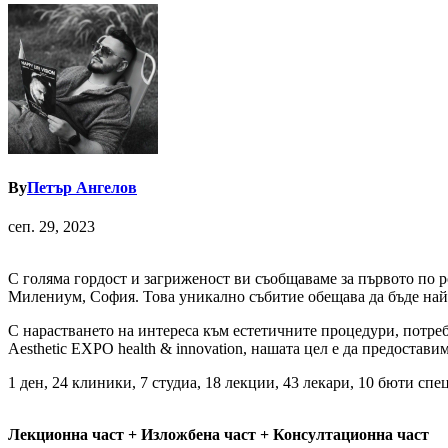
By
Петър Ангелов
сеп. 29, 2023
С голяма гордост и загриженост ви съобщаваме за първото по ро
Милениум, София. Това уникално събитие обещава да бъде най-
С нарастването на интереса към естетичните процедури, потре
Aesthetic EXPO health & innovation, нашата цел е да предостави
1 ден, 24 клиники, 7 студиа, 18 лекции, 43 лекари, 10 бюти сп
Лекционна част + Изложбена част + Консултационна част