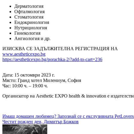
Дерматология
Офталмология
Стоматология
Ендокринология
Нутрициология
Гинекология
Ангиология и др.
ИЗИСКВА СЕ ЗАДЪЛЖИТЕЛНА РЕГИСТРАЦИЯ НА
www.aestheticexpo.bg
https://aestheticexpo.bg/porachka-2/?add-to-cart=236
Дата: 15 октомври 2023 г.
Място: Гранд хотел Милениум, София
Час: 10:00 ч. – 19:00 ч.
Организатор на Aesthetic EXPO health & innovation е издателст
Навигация
Имаш домашен любимец? Запознай се с екслузивната PetLovers
Честит рожден ден, Димитър Божков