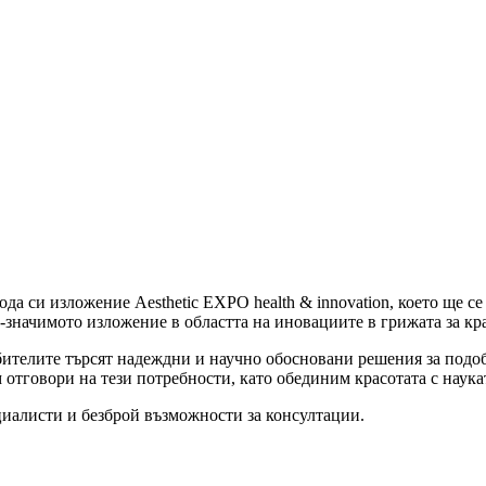
да си изложение Aesthetic EXPO health & innovation, което ще с
значимото изложение в областта на иновациите в грижата за крас
бителите търсят надеждни и научно обосновани решения за подоб
м отговори на тези потребности, като обединим красотата с наукат
ециалисти и безброй възможности за консултации.