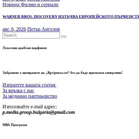
Новини
Филми и сериали
WARNER BROS. DISCOVERY ИЗЛЪЧВА ЕВРОПЕЙСКОТО ПЪРВЕНСТВ
авг. 6, 2026
Петър Ангелов
Луксозни арабски парфюми
Забранено е цитирането на „Bgvipnews.eu“ без да бъде приложен хиперлинк!
Изпратете вашата статия
За връзка с нас
За медиино партньорство
Използвайте e-mail адрес:
p.media.group.bulgaria@gmail.com
МВА Програми