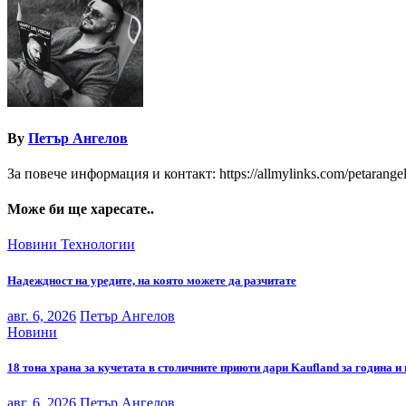
By
Петър Ангелов
За повече информация и контакт: https://allmylinks.com/petarange
Може би ще харесате..
Новини
Технологии
Надеждност на уредите, на която можете да разчитате
авг. 6, 2026
Петър Ангелов
Новини
18 тона храна за кучетата в столичните приюти дари Kaufland за година и
авг. 6, 2026
Петър Ангелов