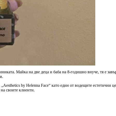
никата. Майка на две деца и баба на 8-годишно внуче, тя е завъ
и.
 „Aesthetics by Helenna Face“ като един от водещите естетични ц
 на своите клиенти.