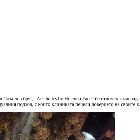
 Слънчев бряг, „Aesthetics by Helenna Face“ бе отличен с наград
лния подход, с които клиниката печели доверието на своите кл