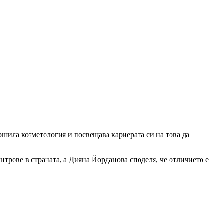
ршила козметология и посвещава кариерата си на това да
ентрове в страната, а Дияна Йорданова споделя, че отличието е