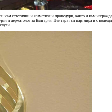
сочен към естетични и козметични процедури, както и към изгражд
урзи и дерматолог за България. Центърът си партнира и с водещ
слуги.