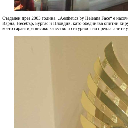
Създаден през 2003 година, „Aesthetics by Helenna Face“ е на
Варна, Несебър, Бургас и Пловдив, като обединява опитни хир
което гарантира високо качество и сигурност на предлаганите у