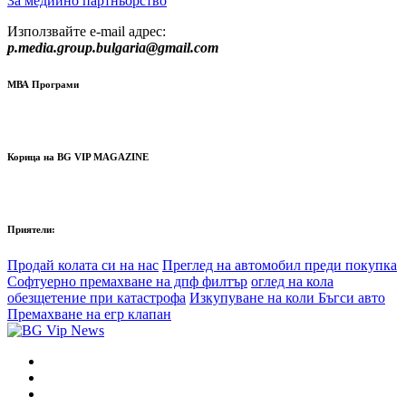
За медиино партньорство
Използвайте e-mail адрес:
p.media.group.bulgaria@gmail.com
МВА Програми
Корица на BG VIP MAGAZINE
Приятели:
Продай колата си на нас
Преглед на автомобил преди покупка
Софтуерно премахване на дпф филтър
оглед на кола
обезщетение при катастрофа
Изкупуване на коли Бъгси авто
Премахване на егр клапан