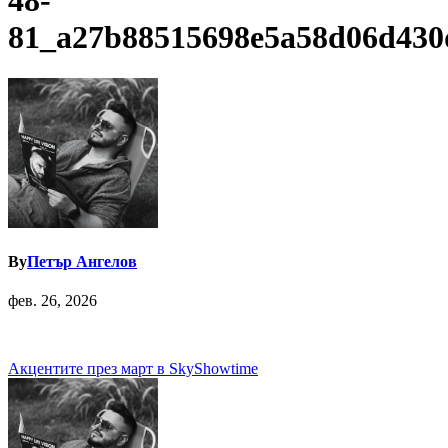
48-
81_a27b88515698e5a58d06d430
By
Петър Ангелов
фев. 26, 2026
Навигация
Акцентите през март в SkyShowtime