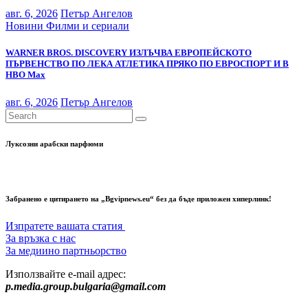
авг. 6, 2026
Петър Ангелов
Новини
Филми и сериали
WARNER BROS. DISCOVERY ИЗЛЪЧВА ЕВРОПЕЙСКОТО
ПЪРВЕНСТВО ПО ЛЕКА АТЛЕТИКА ПРЯКО ПО ЕВРОСПОРТ И В
НВО Мах
авг. 6, 2026
Петър Ангелов
Луксозни арабски парфюми
Забранено е цитирането на „Bgvipnews.eu“ без да бъде приложен хиперлинк!
Изпратете вашата статия
За връзка с нас
За медиино партньорство
Използвайте e-mail адрес:
p.media.group.bulgaria@gmail.com