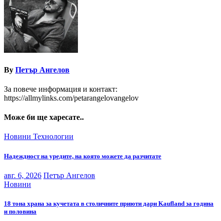
By
Петър Ангелов
За повече информация и контакт:
https://allmylinks.com/petarangelovangelov
Може би ще харесате..
Новини
Технологии
Надеждност на уредите, на която можете да разчитате
авг. 6, 2026
Петър Ангелов
Новини
18 тона храна за кучетата в столичните приюти дари Kaufland за година
и половина