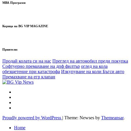
МВА Програми
Корица на BG VIP MAGAZINE
Приятели:
Продай колата си на нас
Преглед на автомобил преди покупка
Софтуерно премахване на дпф филтър
оглед на кола
обезщетение при катастрофа
Изкупуване на коли Бъгси авто
Премахване на егр клапан
Proudly powered by WordPress
|
Theme: Newses by
Themeansar
.
Home