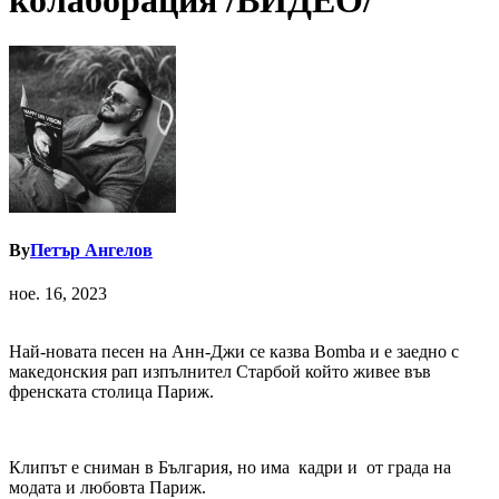
колаборация /ВИДЕО/
By
Петър Ангелов
ное. 16, 2023
Най-новата песен на Анн-Джи се казва Bomba и е заедно с
македонския рап изпълнител Старбой който живее във
френската столица Париж.
Клипът е сниман в България, но има кадри и от града на
модата и любовта Париж.