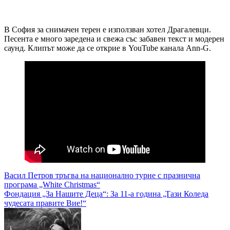
В София за снимачен терен е използван хотел Драгалевци.
Песента е много заредена и свежа със забавен текст и модерен
саунд. Клипът може да се открие в YouTube канала Ann-G.
Навигация
Васил Петров тръгва на национално турне с празнична
програма „White Christmas“
Фондация „За Нашите Деца“: За 11-а година „Тази Коледа
чудесата правите Вие!“