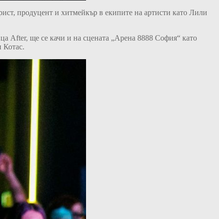
рист, продуцент и хитмейкър в екипите на артисти като Лили
 After, ще се качи и на сцената „Арена 8888 София“ като
 Котас.