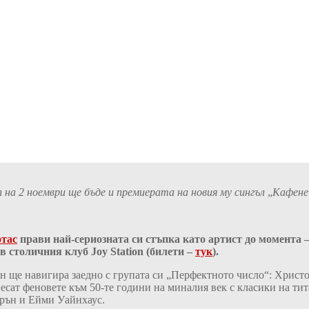
on
на 2 ноември ще бъде и премиерата на новия му сингъл
„
Ka
фен
тас
прави най-сериозната си стъпка като артист до момента 
и в столичния клуб
Joy Station
(билети –
тук
).
н ще навигира заедно с групата си „Перфектното число“: Христо
несат феновете към 50-те години на миналия век с класики на ти
йрън и Ейми Уайнхаус.