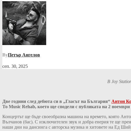
By
Петър Ангелов
сеп. 30, 2025
В
Joy Stati
Две години след дебюта си в „Гласът на България“
Антон Ко
To Music Rehab
, което ще сподели с публиката на 2 ноемвр
Концертът ще бъде своеобразна машина на времето, която Анто
Вълчанов (бас). С изключителен звук и добра енерия те ще пре
наши дни на дансинга с авторска музика и хитовете на Ед Ши