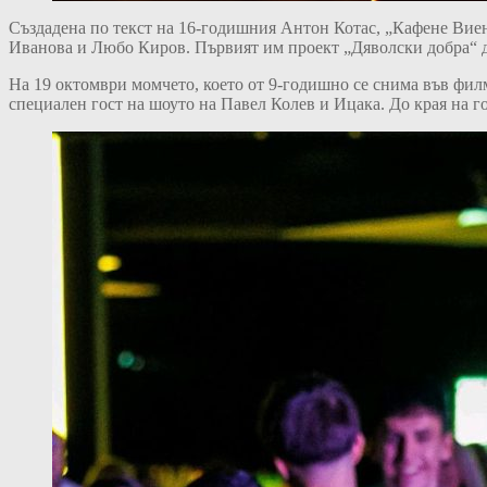
Създадена по текст на 16-годишния Антон Котас, „Кафене Виен
Иванова и Любо Киров. Първият им проект „Дяволски добра“ д
На 19 октомври момчето, което от 9-годишно се снима във фил
специален гост на шоуто на Павел Колев и Ицака. До края на г