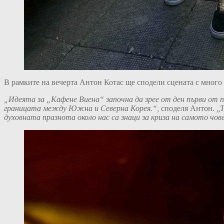
В рамките на вечерта Антон Котас ще сподели сцената с много
„
Идеята за „Кафене Виена“ започна да зрее от ден първи от 
границата между Южна и Северна Корея
.“,
споделя Антон.
„Т
духовната празнота около нас са знаци за криза на самото чов