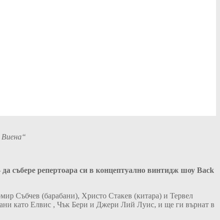
е Виена“
– да събере репертоара си в концептуално винтидж шоу
Back
мир Събчев (барабани), Христо Стакев (китара) и Тервел
тани като Елвис , Чък Бери и Джери Лий Луис, и ще ги върнат в