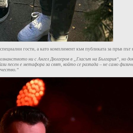
 специални гости, а като комплимент към публиката за пръв път
познанството ни с
Ангел Дюлгеров в „Гласът на България“,
но до
ази песен
е метафора за свят, който се разпада – не само физиче
ечество.
“