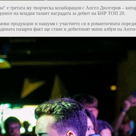
а“ е третата му творческа колаборация с Ангел Дюлгеров
–
кита
онесе на младия талант наградата за дебют на БНР ТОП 20.
мови продукции и нашумя с участието си в романтичната поредица
одината пазарен факт ще стане и дебютният мини албум на Антон